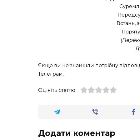
Суремля
Передсу
Встань, 
Поряту
(Перек
Г
Якщо ви не знайшли потрібну відпові
Телеграм
.
Оцініть статтю
Додати коментар