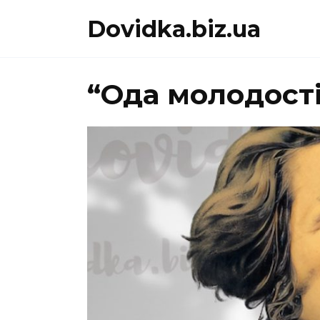
Перейти
Dovidka.biz.ua
до
вмісту
“Ода молодост