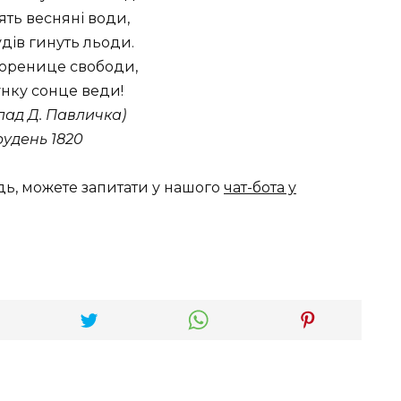
ть весняні води,
дів гинуть льоди.
зоренице свободи,
нку сонце веди!
лад Д. Павличка)
рудень 1820
дь, можете запитати у нашого
чат-бота у