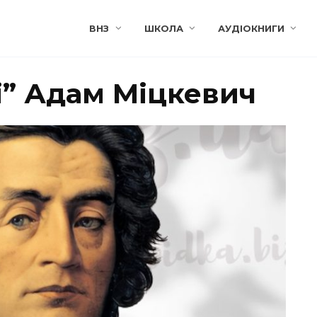
ВНЗ
ШКОЛА
АУДІОКНИГИ
і” Адам Міцкевич