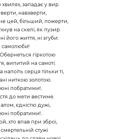
о хвилях, западає у вир
верти, навзверти,
че цей, більший, пожерти,
хнув на скелі, як пузир.
ні його життя, ні згуби:
о самолюби!
 Обернеться гіркотою
я, випитий на самоті.
 напоїть серця тільки ті,
ні ниткою золотою.
 юні побратими!..
стя до мети вестиме.
алом, єдністю дужі,
 юні побратими!..
, хто впав при зброї,
в смертельній стужі
східець до слави нової.