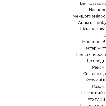
Він повзає п
Навпере
Меншого змія хо
Автім він вибу
Ніхто не знає 
Т
Молодосте!
Нектар житт
Радість небесна
Що поєдна
Разом,
Спільне ща
Розумні ш
Разом,
Щасливий той
Хто тіло 
Дав іншим на 