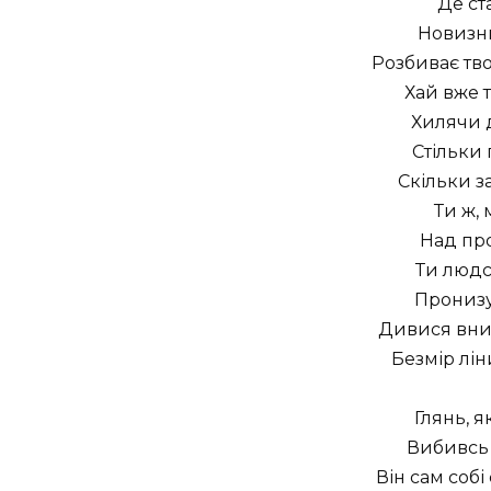
Де ст
Новизни
Розбиває тв
Хай вже т
Хилячи д
Стільки 
Скільки за
Ти ж, 
Над пр
Ти людст
Пронизу
Дивися вниз
Безмір лін
Глянь, я
Вибивсь 
Він сам собі