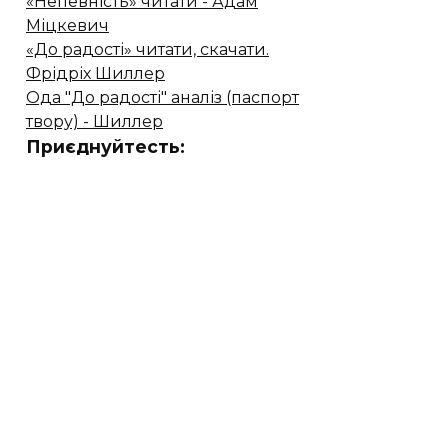
«Непевність» читати - Адам
Міцкевич
«До радості» читати, скачати.
Фрідріх Шиллер
Ода "До радості" аналіз (паспорт
твору) - Шиллер
Приєднуйтесть: