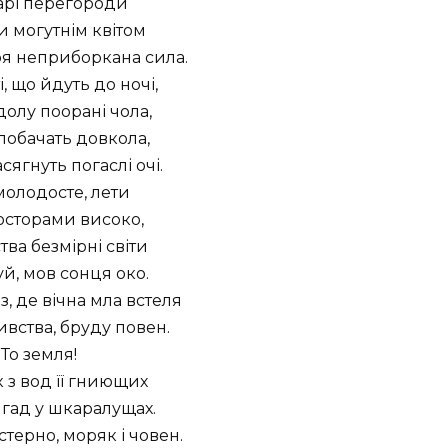
арі перегороди
 могутнім квітом
оя неприборкана сила.
і, що йдуть до ночі,
олу поорані чола,
побачать довкола,
сягнуть погаслі очі.
молодосте, лети
осторами високо,
ва безмірні світи
й, мов сонця око.
, де вічна мла встеля
ивства, бруду повен.
То земля!
к з вод її гниющих
гад у шкаралущах.
 стерно, моряк і човен.