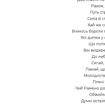
Разом,
Путь ст
Сила й ст
Хай же с
Вчімось бороти п
Хто дитям у
Що поті
Він видере
До неб
Сягай, 
Ламай, що
Молодосте!
Плечі 
Гей! Рамено д
Обвиймо
Думи зістрі