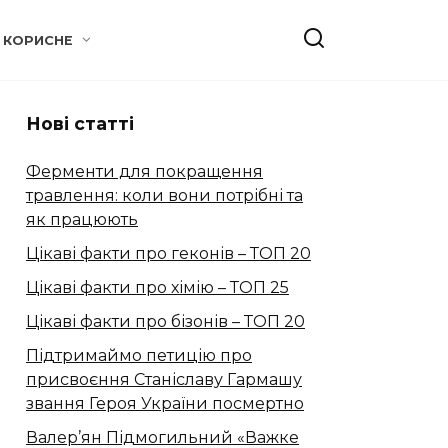
КОРИСНЕ
Нові статті
Ферменти для покращення
травлення: коли вони потрібні та
як працюють
Цікаві факти про геконів – ТОП 20
Цікаві факти про хімію – ТОП 25
Цікаві факти про бізонів – ТОП 20
Підтримаймо петицію про
присвоєння Станіславу Гармашу
звання Героя України посмертно
Валер’ян Підмогильний «Важке