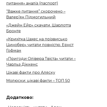
питання» аналіз (паспорт)
“Важке питання” скорочено –
Валер’ян Підмогильний
«Джейн Ейр» скачати. Шарлотта
Бронте
«Крихітка Цахес на прізвисько
Цинобер» читати повністю. Ернст
Гофман
«Пригоди Олівера Твіста» читати –
Чарльз Діккенс
Цікаві факти про Аляску
Молюски: цікаві факти – ТОП 50
Додатково: