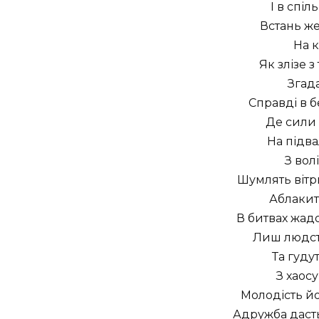
I в спіл
Встань же,
На к
Як злізе з
Згада
Справді в б
Де сили 
На підва
З волі
Шумлять вітри
Аблакить
В битвах жад
Лиш людств
Та гуду
З хаосу
Молодість йо
Адружба дасть