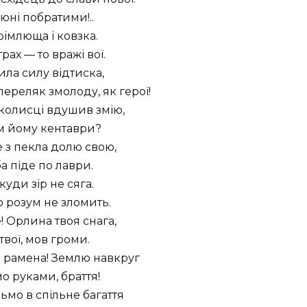
 юні побратими!..
рімлюща і ковзка.
рах — то вражі вої.
ила силу відтиска,
ереляк змолоду, як герої!
 колисці вдушив змію,
м йому кентаври?
 з пекла долю свою,
а піде по лаври.
куди зір не сяга.
 розум не зломить.
 Орлина твоя снага,
твої, мов громи.
о рамена! Землю навкруг
 руками, браття!
льмо в спільне багаття