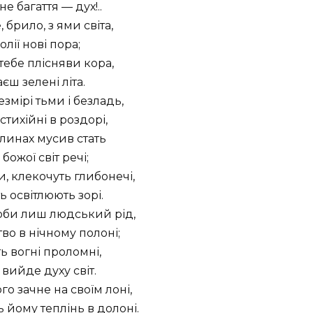
ьне багаття — дух!..
 брило, з ями світа,
олії нові пора;
 тебе плісняви кора,
єш зелені літа.
езмірі тьми і безладь,
стихійні в роздорі,
линах мусив стать
 божої світ речі;
, клекочуть глибонечі,
 освітлюють зорі.
оби лиш людський рід,
о в нічному полоні;
ть вогні проломні,
 вийде духу світ.
го зачне на своїм лоні,
 йому теплінь в долоні.