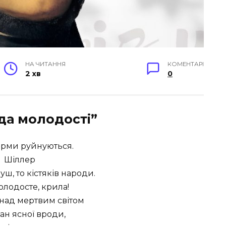
НА ЧИТАННЯ
КОМЕНТАРІ
2 хв
0
да молодості”
орми руйнуються.
Шіллер
душ, то кістяків народи.
олодосте, крила!
 над мертвим світом
ан ясної вроди,