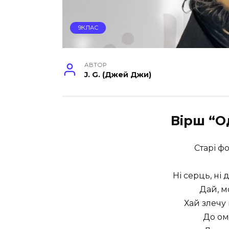
9КЛАС
АВТОР
J. G. (Джей Джи)
Вірш “О
Старі ф
Ні серць, ні 
Дай, м
Хай злечу
До ом