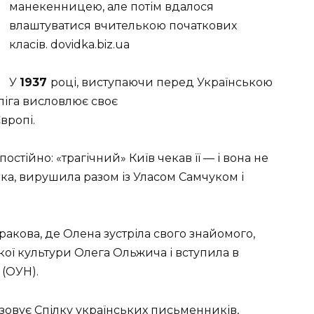
манекенницею, але потім вдалося
влаштуватися вчителькою початкових
класів. dovidka.biz.ua
У
1937
році, виступаючи перед Українською
ліга висловлює своє
вропі.
остійно: «трагічний» Київ чекав її — і вона не
ека, вирушила разом із Уласом Самчуком і
Кракова, де Олена зустріла свого знайомого,
кої культури Олега Ольжича і вступила в
 (ОУН).
ізовує Спілку українських письменників,