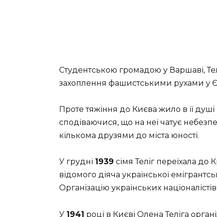
Студентською громадою у Варшаві, Те
захоплення фашистськими рухами у Є
Проте тяжіння до Києва жило в її душі п
сподіваючися, що на неї чатує небезп
кількома друзями до міста юності.
У грудні
1939
сімя Теліг переїхала до 
відомого діяча української емігрантсь
Організацію українських націоналістів
У
1941
році в Києві Олена Теліга орган