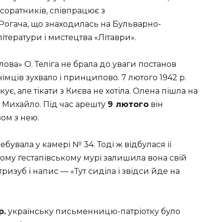
 соратників, співпрацює з
Рогача, що знаходилась на Бульварно-
ітератури і мистецтва «Літаври».
лова» О. Теліга не брала до уваги постанов
імців зухвало і принципово. 7 лютого 1942 р.
є, але тікати з Києва не хотіла. Олена пішла на
її Михайло. Під час арешту
9 лютого
він
ом з нею.
бувала у камері № 34. Тоді ж відбулася її
ірому ґестапівському мурі залишила вона свій
ризуб і напис — «Тут сиділа і звідси йде на
р.
українську письменницю-патріотку було