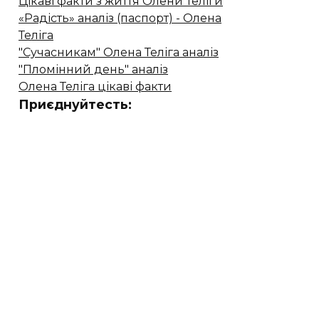
Цікаві факти з життя Олени Теліги
«Радість» аналіз (паспорт) - Олена
Теліга
"Сучасникам" Олена Теліга аналіз
"Пломінний день" аналіз
Олена Теліга цікаві факти
Приєднуйтесть: