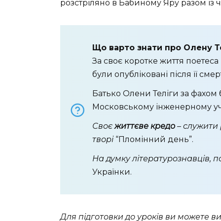
розстріляно в Бабиному Яру разом із 
Що варто знати про Олену Т
За своє коротке життя поетеса
були опубліковані після її смерт
Батько Олени Теліги за фахом 
Московському інженерному у
Своє
життєве кредо
– служити 
творі
“Пломінний день”.
На думку літературознавців, п
Українки.
Для підготовки до уроків ви можете в