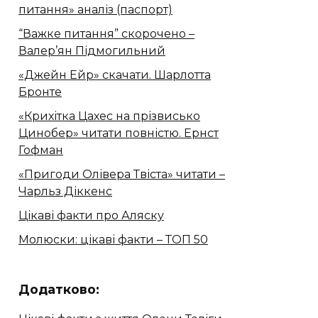
питання» аналіз (паспорт)
“Важке питання” скорочено –
Валер’ян Підмогильний
«Джейн Ейр» скачати. Шарлотта
Бронте
«Крихітка Цахес на прізвисько
Цинобер» читати повністю. Ернст
Гофман
«Пригоди Олівера Твіста» читати –
Чарльз Діккенс
Цікаві факти про Аляску
Молюски: цікаві факти – ТОП 50
Додатково: