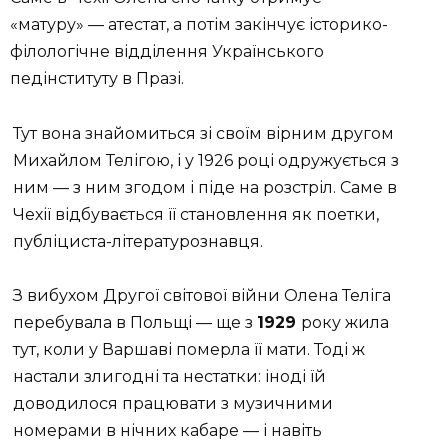
«матуру» — атестат, а потім закінчує історико-
філологічне відділення Українського
педінституту в Празі.
Тут вона знайомиться зі своїм вірним другом
Михайлом Телігою, і у 1926 році одружується з
ним — з ним згодом і піде на розстріл. Саме в
Чехії відбувається її становлення як поетки,
публіциста-літературознавця.
З вибухом Другої світової війни Олена Теліга
перебувала в Польщі — ще з
1929
року жила
тут, коли у Варшаві померла її мати. Тоді ж
настали злигодні та нестатки: іноді їй
доводилося працювати з музичними
номерами в нічних кабаре — і навіть