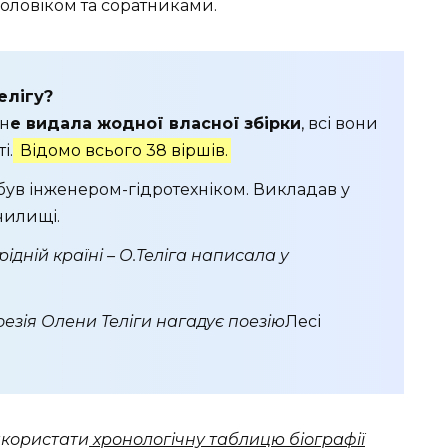
чоловіком та соратниками.
елігу?
 н
е видала жодної власної
збірки
, всі вони
і.
Відомо всього 38 віршів.
був інженером-гідротехніком. Викладав у
чилищі.
рідній країні – О.Теліга написала у
оезія Олени Теліги нагадує поезію
Лесі
икористати
хронологічну таблицю біографії