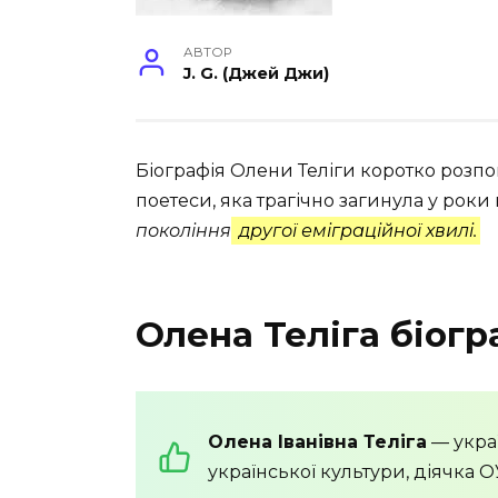
АВТОР
J. G. (Джей Джи)
Біографія Олени Теліги коротко розпов
поетеси, яка трагічно загинула у роки
покоління
другої еміграційної хвилі.
Олена Теліга біогр
Олена Іванівна Теліга
— украї
української культури, діячка