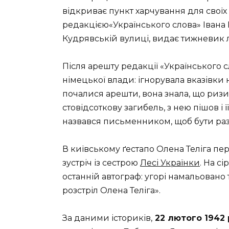
відкриває пункт харчування для своїх
редакцією«Українського слова» Івана 
Кудрявській вулиці, видає тижневик л
Після арешту редакції «Українського с
німецької влади: ігнорувала вказівки н
почалися арешти, вона знала, що ризику
стовідсоткову загибель, з нею пішов і 
назвався письменником, щоб бути раз
В київському ґестапо Олена Теліга пере
зустріч із сестрою
Лесі Українки
. На с
останній автограф: угорі намальовано т
розстріл Олена Теліга».
За даними істориків,
22 лютого 1942 