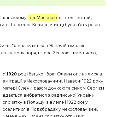
 Іллінському
під Москвою
в інтелігентній,
ині Шовгенів. Коли дівчинці було п’ять років,
иєві Олена вчиться в Жіночій гімназії
нську мову поряд з російською, німецькою,
У
1920
році батько і брат Олени опинилися в
еміграції в Чехословаччині. Навесні 1922 року
матері Олени разом дочкою та сином Сергієм
вдається вибратися з радянської України
спочатку в Польщу, а в липні 1922 року
оселитися в Подєбрадах у Чехословаччині.
Саме в Чехії Олена спочатку отримує