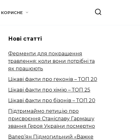
КОРИСНЕ
Нові статті
Ферменти для покращення
травлення: коли вони потрібні та
як працюють
Цікаві факти про геконів – ТОП 20
Цікаві факти про хімію – ТОП 25
Цікаві факти про бізонів – ТОП 20
Підтримаймо петицію про
присвоєння Станіславу Гармашу
звання Героя України посмертно
Валер’ян Підмогильний «Важке