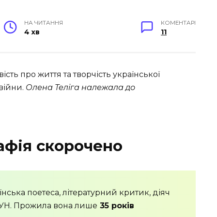
НА ЧИТАННЯ
КОМЕНТАРІ
4 хв
11
ість про життя та творчість української
 війни.
Олена Теліга належала до
афія скорочено
нська поетеса, літературний критик, діяч
 ОУН. Прожила вона лише
35 років