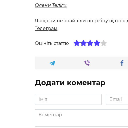
Олени Теліги
.
Якщо ви не знайшли потрібну відпові
Телеграм
.
Оцініть статтю
Додати коментар
Ім'я
Email
*
*
Коментар