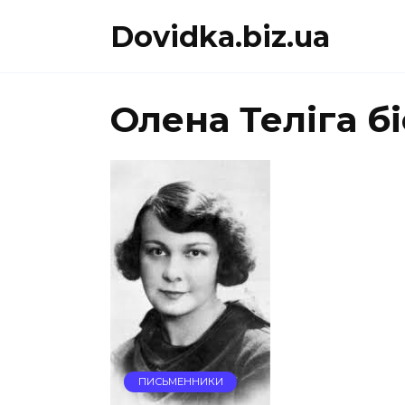
Перейти
Dovidka.biz.ua
до
вмісту
Олена Теліга б
ПИСЬМЕННИКИ