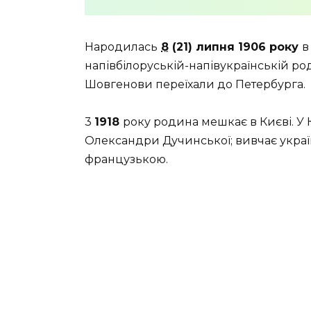
Народилась
8
(21) липня 1906 року
в
напівбілоруській-напівукраїнській род
Шовгенови переїхали до Петербурга.
3
1918
року родина мешкає в Києві. У К
Олександри Дучинської; вивчає украї
французькою.