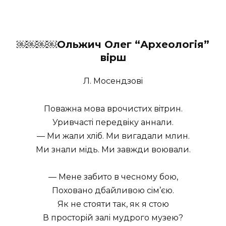
￼￼￼￼
Ольжич Олег “Археологія”
вірш
Л. Мосендзовi
Поважна мова врочистих вiтрин.
Уривчастi передвiку аннали.
— Ми жали хлiб. Ми вигадали млин.
Ми знали мiдь. Ми завжди воювали.
— Мене забито в чесному бою,
Поховано дбайливою сiм’єю.
Як не стояти так, як я стою
В просторiй залi мудрого музею?