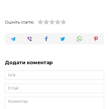
Оцініть статтю
Додати коментар
Ім'я
*
Email
*
Коментар