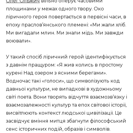
Олег Ольжич
вільно оперує часовими
площинами у межах одного твору. Око
ліричного героя повертається в первісні часи, в
епоху праслов’янського племені: «Ми жали хліб.
Ми вигадали млин. Ми знали мідь. Ми завжди
воювали».
У такий спосіб ліричний герой ідентифікується
з давнім пращуром: «Я жив колись в простому
курені Над озером з ясними берегами».
Водночас такі «голоси», що символізують код
давньої культури, не випадкові в художньому
світі поета. Вони творять відчуття взаємозв’язку і
взаємозалежності культур та епох світової історії,
висвітлюють контекст людської цивілізації. Це
засвідчує вміння митця збагнути філософський
сенс історичних подій, образів і символів.