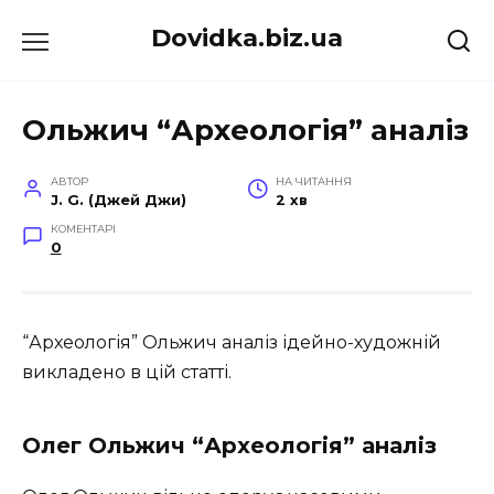
Перейти
Dovidka.biz.ua
до
вмісту
Ольжич “Археологія” аналіз
АВТОР
НА ЧИТАННЯ
J. G. (Джей Джи)
2 хв
КОМЕНТАРІ
0
“Археологія” Ольжич аналіз ідейно-художній
викладено в цій статті.
Олег Ольжич “Археологія” аналіз