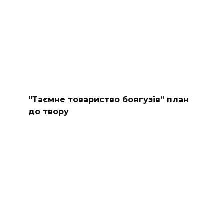
“Таємне товариство боягузів” план
до твору