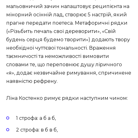
мальовничий зачин налаштовує реципієнта на
мінорний осінній лад, створює 5 настрій, який
прагне передати поетеса. Метафоричні рядки
(«Різьбить печаль свої дереворити», «Свій
будень серця будемо творити») додають твору
необхідної чуттєвої тональності. Враження
таємничості та неможливості вимовити
словами те, що переповнює душу ліричного
«я», додає незвичайне римування, спричинене
наявністю рефрену.
Ліна Костенко римує рядки наступним чином:
1 строфа: а б а б,
2 строфа: в б в б,