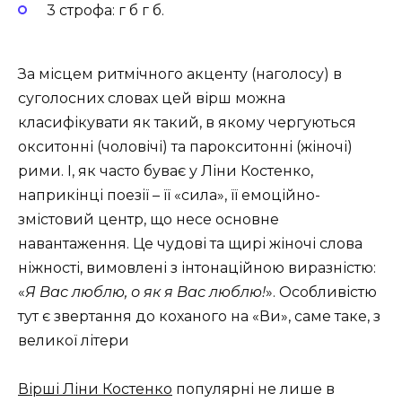
3 строфа: г б г б.
За місцем ритмічного акценту (наголосу) в
суголосних словах цей вірш можна
класифікувати як такий, в якому чергуються
окситонні (чоловічі) та парокситонні (жіночі)
рими. І, як часто буває у Ліни Костенко,
наприкінці поезії – її «сила», її емоційно-
змістовий центр, що несе основне
навантаження. Це чудові та щирі жіночі слова
ніжності, вимовлені з інтонаційною виразністю:
«
Я Вас люблю, о як я Вас люблю!
». Особливістю
тут є звертання до коханого на «Ви», саме таке, з
великої літери
Вірші Ліни Костенко
популярні не лише в