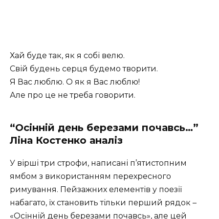
Хай буде так, як я собі велю.
Свій будень серця будемо творити.
Я Вас люблю. О як я Вас люблю!
Але про це не треба говорити.
“Осінній день березами почавсь…”
Ліна Костенко аналіз
У вірші три строфи, написані п’ятистопним
ямбом з використанням перехресного
римування. Пейзажних елементів у поезії
набагато, їх становить тільки перший рядок –
«Осінній день березами почавсь», але цей