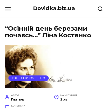
Перейти
Dovidka.biz.ua
до
вмісту
“Осінній день березами
почавсь…” Ліна Костенко
ВІРШІ ЛІНИ КОСТЕНКО
АВТОР
НА ЧИТАННЯ
Гнатюк
2 хв
КОМЕНТАРІ