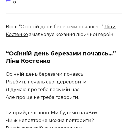
0
Вірш “Осінній день березами почавсь…”
Ліни
Костенко
змальовує кохання ліричної героїні
“Осінній день березами почавсь…”
Ліна Костенко
Осінній день березами почавсь.
Різьбить печаль свої дереворити.
Я думаю про тебе весь мій час.
Але про це не треба говорити.
Ти прийдеш знов. Ми будемо на «Ви».
Чи ж неповторне можна повторити?