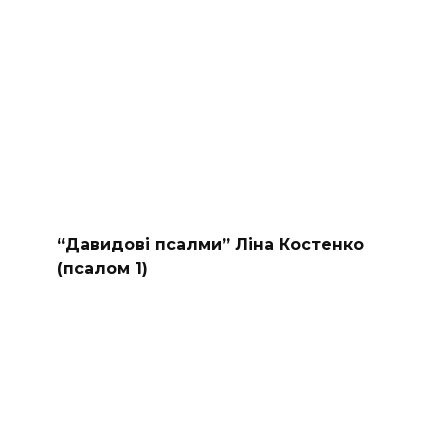
“Давидові псалми” Ліна Костенко
(псалом 1)