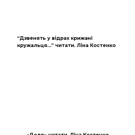
“Дзвенять у відрах крижані
кружальця…” читати. Ліна Костенко
«Доля» читати. Ліна Костенко