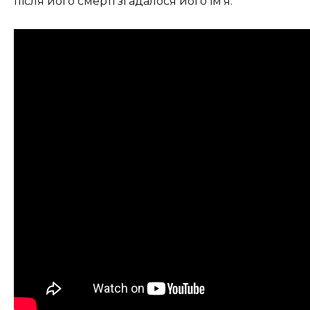
після його смерті згадалося його ім’я.