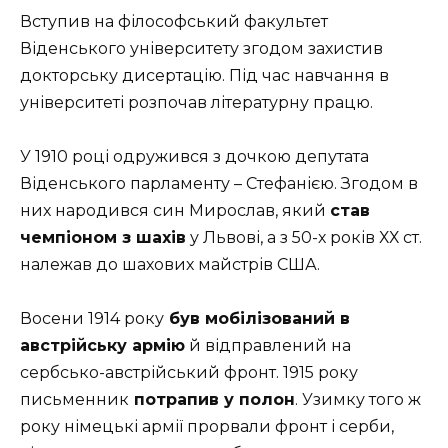
Вступив на філософський факультет
Віденського університету згодом захистив
докторську дисертацію. Під час навчання в
університеті розпочав літературну працю.
У 1910 році одружився з дочкою депутата
Віденського парламенту – Стефанією. Згодом в
них народився син Мирослав, який
став
чемпіоном з шахів
у Львові, а з 50-х років ХХ ст.
належав до шахових майстрів США.
Восени 1914 року
був мобілізований в
австрійську армію
й відправлений на
сербсько-австрійський фронт. 1915 року
письменник
потрапив у полон
. Узимку того ж
року німецькі армії прорвали фронт і серби,