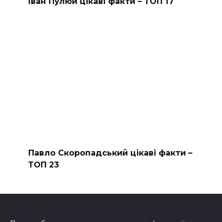
Іван Пулюй цікаві факти – ТОП 17
Павло Скоропадський цікаві факти –
ТОП 23