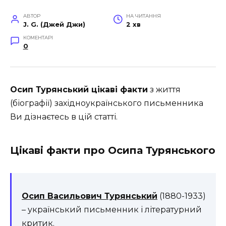
АВТОР
НА ЧИТАННЯ
J. G. (Джей Джи)
2 хв
КОМЕНТАРІ
0
Осип Турянський цікаві факти
з життя
(біографії) західноукраїнського письменника
Ви дізнаєтесь в цій статті.
Цікаві факти про Осипа Турянського
Осип Васильович Турянський
(1880-1933)
– український письменник і літературний
критик.