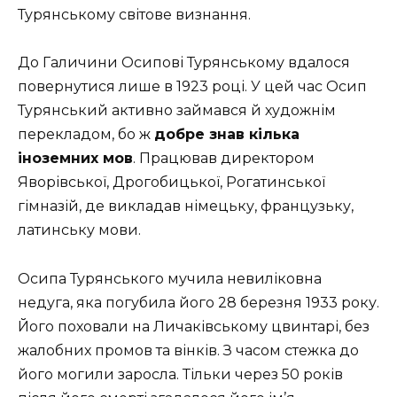
Турянському світове визнання.
До Галичини Осипові Турянському вдалос­я
повернутися лише в 1923 році. У цей час Осип
Турянський активно займався й художнім
перекладом, бо ж
добре знав кілька
іноземних мов
. Працював директором
Яворівської, Дрогобицької, Рогатинської
гімназій, де викладав німецьку, французьку,
латинську мови.
Осипа Турянського мучила невиліковна
недуга, яка погубила його 28 березня 1933 року.
Його поховали на Личаківському цвинтарі, без
жалобних промов та вінків. З часом стежка до
його могили заросла. Тільки через 50 років