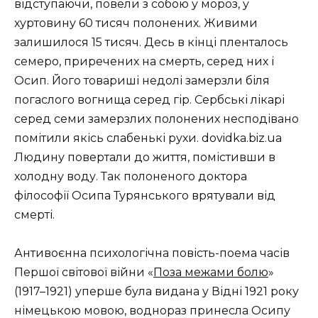
відступаючи, повели з собою у мороз, у
хуртовину 60 тисяч полонених. Живими
залишилося 15 тисяч. Десь в кінці пленталось
семеро, приречених на смерть, серед них і
Осип. Його товариші недолі замерзли біля
погаслого вогнища серед гір. Сербські лікарі
серед семи замерзлих полонених несподівано
помітили якісь слабенькі рухи. dovidka.biz.ua
Людину повертали до життя, помістивши в
холодну воду. Так полоненого доктора
філософії Осипа Турянського врятували від
смерті.
Антивоєнна психологічна повість-поема часів
Першої світової війни «
Поза межами болю
»
(1917–1921) уперше була видана у Відні 1921 року
німецькою мовою, воднораз принесла Осипу