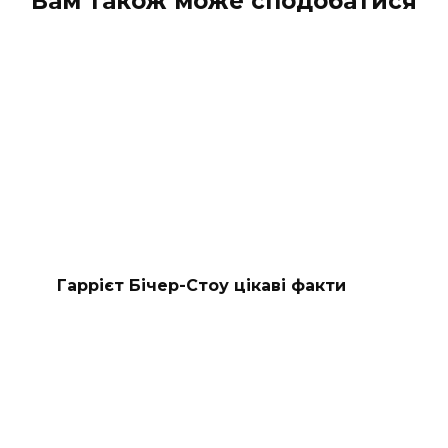
Вам також може сподобатися
Гаррієт Бічер-Стоу цікаві факти