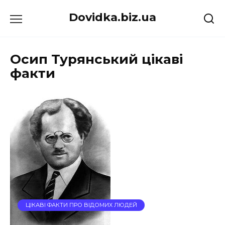
Перейти
Dovidka.biz.ua
до
вмісту
Осип Турянський цікаві
факти
ЦІКАВІ ФАКТИ ПРО ВІДОМИХ ЛЮДЕЙ