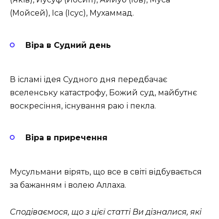
(Мойсей), Іса (Ісус), Мухаммад.
Віра в Судний день
В ісламі ідея Судного дня передбачає
вселенську катастрофу, Божий суд, майбутнє
воскресіння, існування раю і пекла.
Віра в приречення
Мусульмани вірять, що все в світі відбувається
за бажанням і волею Аллаха.
Сподіваємося, що з цієї статті Ви дізналися, які