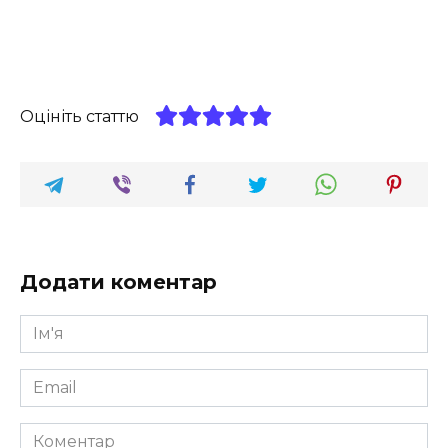
Оцініть статтю
Додати коментар
Ім'я
*
Email
*
Коментар