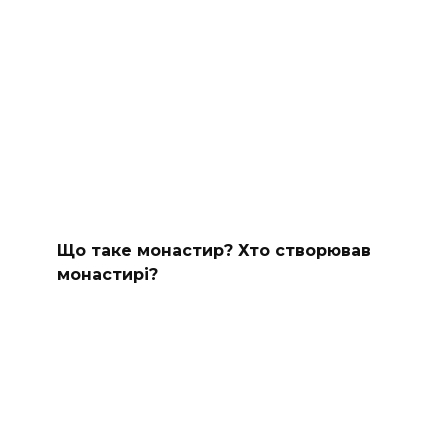
Що таке монастир? Хто створював
монастирі?