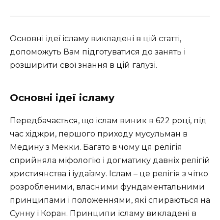
Основні ідеї ісламу викладені в цій статті,
допоможуть Вам підготуватися до занять і
розширити свої знання в цій галузі.
Основні ідеї ісламу
Передбачається, що іслам виник в 622 році, під
час хіджри, першого приходу мусульман в
Медину з Мекки. Багато в чому ця релігія
сприйняла міфологію і догматику давніх релігій
християнства і іудаїзму. Іслам – це релігія з чітко
розробленими, власними фундаментальними
принципами і положеннями, які спираються на
Сунну і Коран. Принципи ісламу викладені в