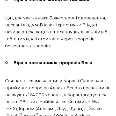
Ця ідея має на увазі Божественні одкровення,
послані людям. В ісламі християни й іудеї
називаються людьми писання (ахль аль-китаб),
тобто тими, які отримали через пророків
божественні заповіти.
Віра в посланників-пророків Бога
Священні ісламські книги Коран і Сунна вчать
приймати пророків Аллаха. Всього посланників
налічують 124 000 чоловік, в Корані згадується
тільки 28 з них. Найбільш «стійкими» є: Нух
(Ной), Ібрагім (Авраам), Дауд (Давид), Йакуб
(Яків), Йусуф (Йосип), Аййуб (Іов), Муса