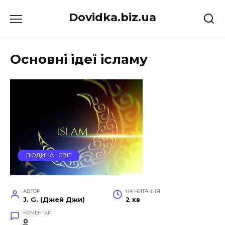
Перейти
Dovidka.biz.ua
до
вмісту
Основні ідеї ісламу
ЛЮДИНА І СВІТ
АВТОР
НА ЧИТАННЯ
J. G. (Джей Джи)
2 хв
КОМЕНТАРІ
0