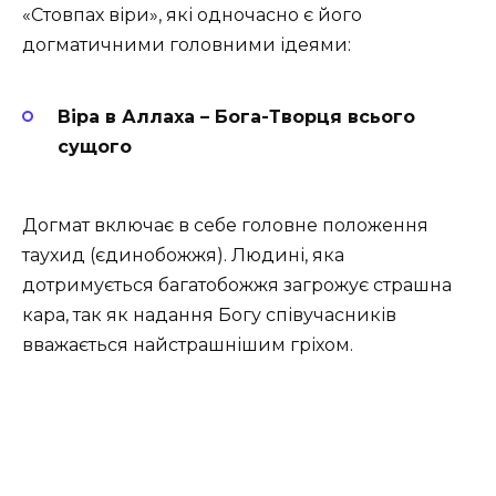
«Стовпах віри», які одночасно є його
догматичними головними ідеями:
Віра в Аллаха – Бога-Творця всього
сущого
Догмат включає в себе головне положення
таухид (єдинобожжя). Людині, яка
дотримується багатобожжя загрожує страшна
кара, так як надання Богу співучасників
вважається найстрашнішим гріхом.