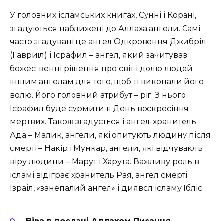
У головних ісламських книгах, Сунні і Корані,
згадуються наближені до Аллаха ангели. Самі
часто згадувані це ангел Одкровення Джибріл
(Гавриїл) і Ісрафил – ангел, який зачитував
божественні рішення про світ і долю людей
іншим ангелам для того, щоб ті виконали його
волю. Його головний атрибут – ріг. З нього
Ісрафил буде сурмити в День воскресіння
мертвих. Також згадується і ангел-хранитель
Ада – Малик, ангели, які опитують людину після
смерті – Накір і Мункар, ангели, які відчувають
віру людини – Марут і Харута. Важливу роль в
ісламі відіграє хранитель Рая, ангел смерті
Ізраіл, «занепалий ангел» і диявол ісламу Ібліс.
Віра в послані Аллахом Писання