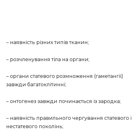
– наявність різних типів тканин;
– розчленування тіла на органи;
– органи статевого розмноження (гаметангії)
завжди багатоклітинні;
– онтогенез завжди починається із зародка;
– наявність правильного чергування статевого і
нестатевого поколінь;