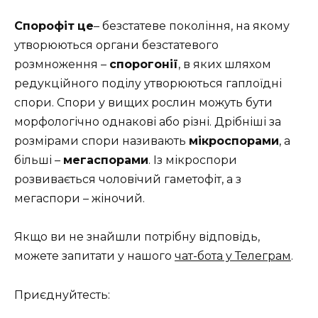
Спорофіт
це
– безстатеве покоління, на якому
утворюються органи безстатевого
розмноження –
спорогонії
, в яких шляхом
редукційного поділу утворюються гаплоїдні
спори. Спори у вищих рослин можуть бути
морфологічно однакові або різні. Дрібніші за
розмірами спори називають
мікроспорами
, а
більші –
мегаспорами
. Із мікроспори
розвивається чоловічий гаметофіт, а з
мегаспори – жіночий.
Якщо ви не знайшли потрібну відповідь,
можете запитати у нашого
чат-бота у Телеграм
.
Приєднуйтесть: