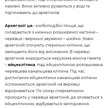
назовні. Вони активно рухаються у воді та
підпливають до архегоніїв.
Архегонії це
–
колбоподібні тільця, що
складаються з нижньої розширеної частини –
черевця і верхньої звуженої – шийки. Зовні
архегоній оточують стерильні клітини, що
захищають його від висихання. В черевці
архегонія знаходиться нерухома жіноча гамета
–
яйцеклітина
. Над яйцеклітиною розташована
черевцева канальцева клітина. Під час
достигання яйцеклітини канальцеві клітини
ослизнюються, архегоній на верхівці
відкривається. По слизу сперматозоон
проходить у черевце архегонія, де зливається з
яйцеклітиною, відбувається запліднення.