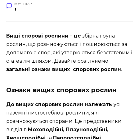
КОМЕНТАРІ
1
Вищі спорові рослини – це
збірна група
рослин, що розмножуються і поширюються за
допомогою спор, які утворюються безстатевим і
статевим шляхом. Давайте розглянемо
загальні ознаки вищих спорових рослин
.
Ознаки вищих спорових рослин
До вищих спорових рослин належать
усі
наземні листостеблові рослини, які
розмножуються спорами. Це представники
відділів
Мохоподібні, Плауноподібні,
Хвощеподібні
та
Папоротеподібні
.