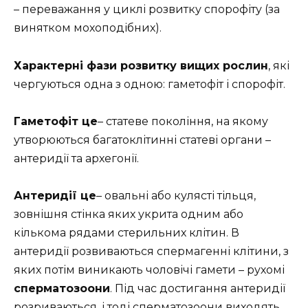
– переважання у циклі розвитку спорофіту (за
винятком мохоподібних).
Характерні фази розвитку вищих рослин
, які
чергуються одна з одною: гаметофіт і спорофіт.
Гаметофіт це
– статеве покоління, на якому
утворюються багатоклітинні статеві органи –
антеридії та архегонії.
Антеридії це
– овальні або кулясті тільця,
зовнішня стінка яких укрита одним або
кількома рядами стерильних клітин. В
антеридії розвиваються спермагенні клітини, з
яких потім виникають чоловічі гамети – рухомі
сперматозоони
. Під час достигання антеридії
розриваються, і тоді сперматозоони виходять