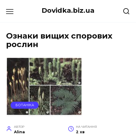
Перейти
Dovidka.biz.ua
до
вмісту
Ознаки вищих спорових
рослин
БОТАНІКА
АВТОР
НА ЧИТАННЯ
Alina
2 хв