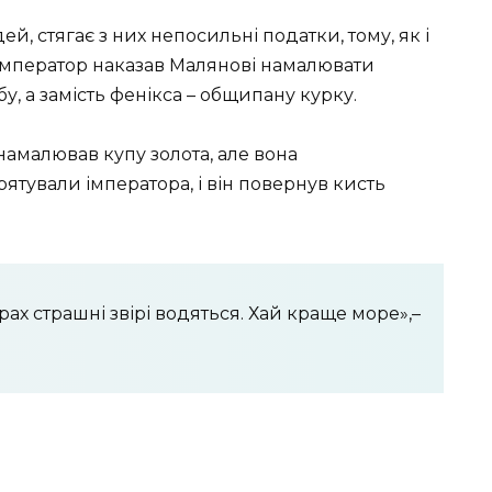
й, стягає з них непосильні податки, тому, як і
и імператор наказав Малянові намалювати
, а замість фенікса – общипану курку.
 намалював купу золота, але вона
ятували імператора, і він повернув кисть
орах страшні звірі водяться. Хай краще море»,–