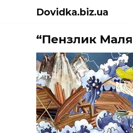
Перейти
Dovidka.biz.ua
до
вмісту
“Пензлик Маля