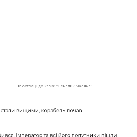
Ілюстрації до казки “Пензлик Маляна”
і стали вищими, корабель почав
бився. Імператор та всі його попутники пішли