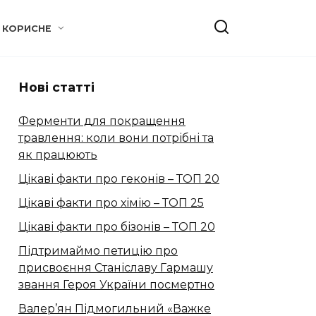
КОРИСНЕ
Нові статті
Ферменти для покращення
травлення: коли вони потрібні та
як працюють
Цікаві факти про геконів – ТОП 20
Цікаві факти про хімію – ТОП 25
Цікаві факти про бізонів – ТОП 20
Підтримаймо петицію про
присвоєння Станіславу Гармашу
звання Героя України посмертно
Валер’ян Підмогильний «Важке