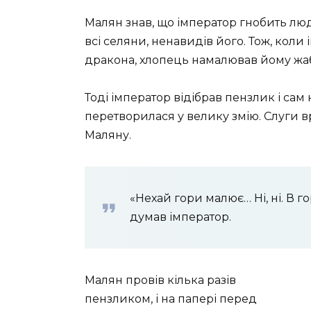
Малян знав, що імператор гнобить люде
всі селяни, ненавидів його. Тож, кол
дракона, хлопець намалював йому жабу
Тоді імператор відібрав пензлик і сам
перетворилася у велику змію. Слуги вр
Маляну.
«Нехай гори малює… Ні, ні. В г
думав імператор.
Малян провів кілька разів
пензликом, і на папері перед