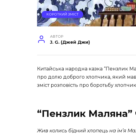
КОРОТКИЙ ЗМІСТ
АВТОР
J. G. (Джей Джи)
Китайська народна казка “Пензлик Ма
про долю доброго хлопчика, який ма
зміст розповість про боротьбу хлопчи
“Пензлик Маляна” 
Жив колись бідний хлопець на ім’я М