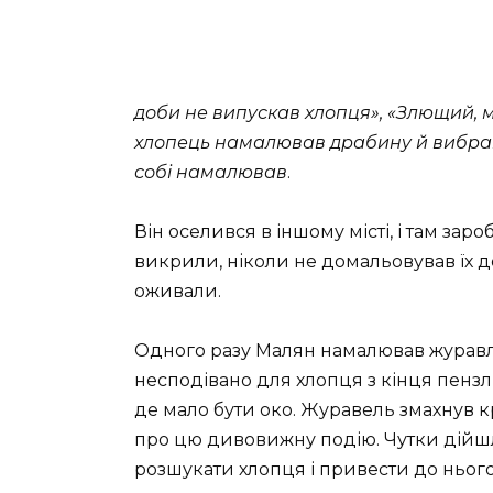
доби не випускав хлопця», «Злющий, м
хлопець намалював драбину й вибрався
собі намалював
.
Він оселився в іншому місті, і там за
викрили, ніколи не домальовував їх до 
оживали.
Одного разу Малян намалював журавля.
несподівано для хлопця з кінця пензли
де мало бути око. Журавель змахнув к
про цю дивовижну подію. Чутки дійшл
розшукати хлопця і привести до нього