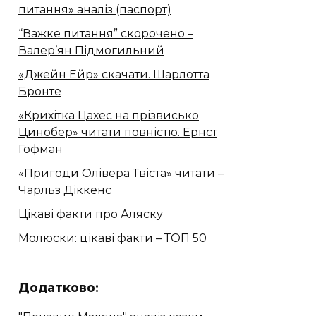
питання» аналіз (паспорт)
“Важке питання” скорочено –
Валер’ян Підмогильний
«Джейн Ейр» скачати. Шарлотта
Бронте
«Крихітка Цахес на прізвисько
Цинобер» читати повністю. Ернст
Гофман
«Пригоди Олівера Твіста» читати –
Чарльз Діккенс
Цікаві факти про Аляску
Молюски: цікаві факти – ТОП 50
Додатково: