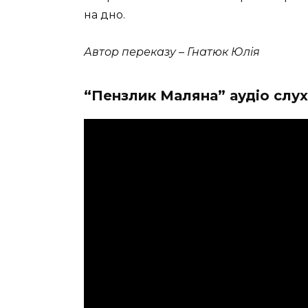
на дно.
Автор переказу – Гнатюк Юлія
“Пензлик Маляна” аудіо слу