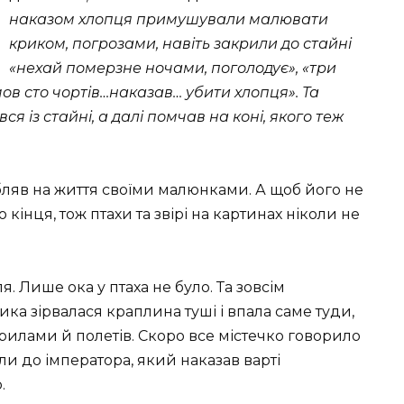
наказом хлопця примушували малювати
криком, погрозами, навіть закрили до стайні
«нехай померзне ночами, поголодує», «три
ов сто чортів…наказав… убити хлопця». Та
 із стайні, а далі помчав на коні, якого теж
робляв на життя своїми малюнками. А щоб його не
кінця, тож птахи та звірі на картинах ніколи не
 Лише ока у птаха не було. Та зовсім
ка зірвалася краплина туші і впала саме туди,
рилами й полетів. Скоро все містечко говорило
и до імператора, який наказав варті
.