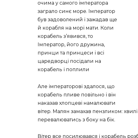
очима у самого імператора
заграло синє море. Імператор
був задоволений і зажадав ще
й корабля на морі мати. Коли
корабель з’явився, то
Імператор, його дружина,
принци та принцеси і всі
царедворці посідали на
корабель і поплили
Але імператорові здалося, що
корабель пливе повільно і він
наказав хлопцеві намалювати
вітер. Малян замахав пензликом: хвил
перевалюватись з боку на бік.
Вітер все посилювався і корабель роз