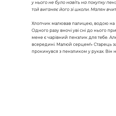
у нього не було навіть на покупку пен
той виганяє його зі школи. Малян вчи
Хлопчик малював палицею, водою на п
Одного разу вночі уві сні до нього п
мене є чарівний пензлик для тебе. Але
всередині. Малюй серцем!» Старець з
прокинувся з пензликом у руках. Він 