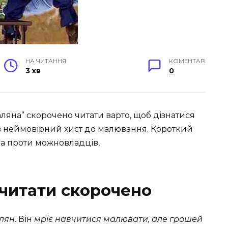
НА ЧИТАННЯ
КОМЕНТАРІ
3 хв
0
ляна” скорочено читати варто, щоб дізнатися
в неймовірний хист до малювання. Короткий
ка проти можновладців,
читати скорочено
алян
. Він
мріє навчитися малювати, але грошей