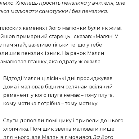
злика. Хлопець просить пензлика у вчителя, але
ться малювати самотужки і без пензлика.
лоских каменях і його малюнки були як живі.
рийшов примарний старець і сказав: «Малян! У
 пам’ятай, важливо тільки те, що у тебе
алишив пензлик і зник. На ранок Малян
намалював пташку, яка одразу ж ожила.
Відтоді Малян цілісінькі дні просиджував
дома і малював бідним селянам всілякий
реманент: у кого плуга немає – тому плуга,
кому мотика потрібна – тому мотику.
Слуги доповіли поміщику і привели до нього
хлопчика. Поміщик звелів малювати лише
для нього, але Малян відмовився.
За його