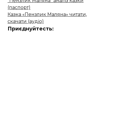
"Пензлик Маляна" аналіз казки
(паспорт)
Казка «Пензлик Маляна» читати,
скачати (аудіо)
Приєднуйтесть: