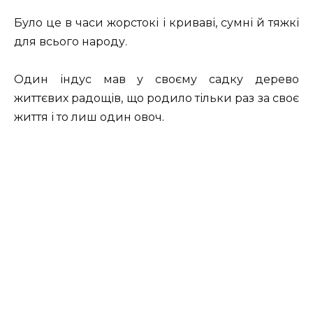
Було це в часи жорстокі і криваві, сумні й тяжкі
для всього народу.
Один індус мав у своєму садку дерево
життєвих радощів, що родило тільки раз за своє
життя і то лиш один овоч.