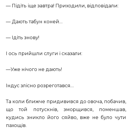
— Підіть іще завтра! Приходили, відповідали:
— Дають табун коней…
— Ідіть знову!
І ось прийшли слуги і сказали:
—Уже нічого не дають!
Індус злісно розреготався…
Та коли ближче придивився до овоча, побачив,
що той потускнів, зморщився, поменшав,
кудись зникло його сяйво, вже не було чути
пахощів.