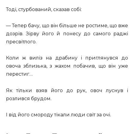
Тоді, стурбований, сказав собі:
— Тепер бачу, що він більше не ростиме, що вже
дозрів. Зірву його й понесу до самого раджі
пресвітлого.
Коли ж виліз на драбину і приглянувся до
овоча зблизька, з жахом побачив, що він уже
перестиг…
Як тільки взяв його до рук, овоч луснув і
розлився брудом.
І від його смороду тікали люди світ за очі.