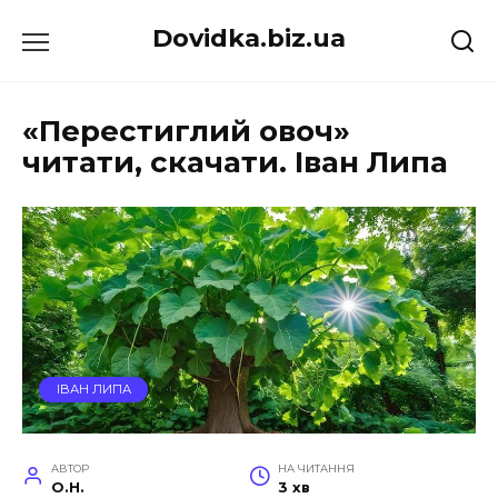
Перейти
Dovidka.biz.ua
до
вмісту
«Перестиглий овоч»
читати, скачати. Іван Липа
ІВАН ЛИПА
АВТОР
НА ЧИТАННЯ
O.H.
3 хв