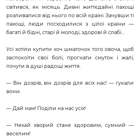
світився, як місяць. Дивні життєдайні пахощі
розливалися від нього по всій країні. Зачувши ті
пахощі, люди посходилися з цілої країни —
багаті й бідні, старі й молоді, здорові й слабі…
Усі хотіли купити хоч шматочок того овоча, щоб
заспокоїти свої болі, прогнати смуток і жалі,
почути в душі радощі життя.
— Він дозрів, він дозрів для всіх нас! — гукали
вони.
— Дай нам! Поділи на нас усіх!
— Нехай хворий стане здоровим, сумний —
веселим!