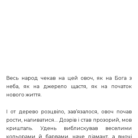
Весь народ чекав на цей овоч, як на Бога з
неба, як на джерело щастя, як на початок
нового життя.
І от дерево розцвіло, зав’язалося, овоч почав
рости, наливатися… Дозрів і став прозорий, мов
кришталь. Удень виблискував веселими
кольорами й барвами, наче діамант, а вночі