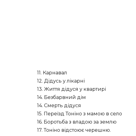
11. Карнавал
12. Дідусь у лікарні
13. Життя дідуся у квартирі
14. Безбарвний дім
14. Смерть дідуся
15. Переїзд Тоніно з мамою в село
16. Боротьба з владою за землю
17. Тоніно відстоює черешню.