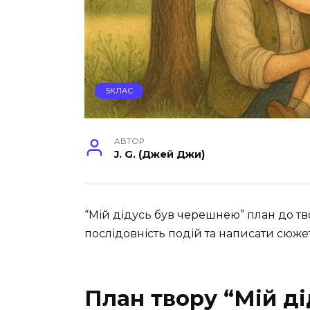
5КЛАС
АВТОР
J. G. (Джей Джи)
“Мій дідусь був черешнею” план до тв
послідовність подій та написати сюж
План твору “Мій д