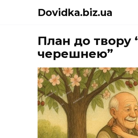
Перейти
Dovidka.biz.ua
до
вмісту
План до твору 
черешнею”