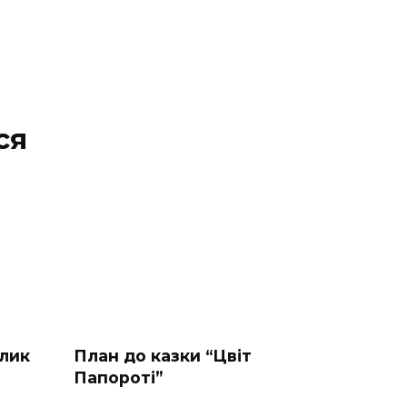
ся
злик
План до казки “Цвіт
Папороті”