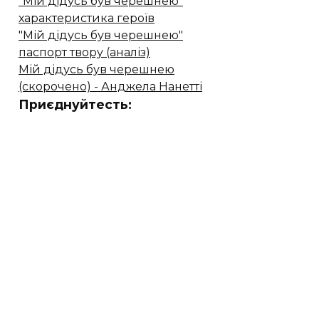
"Мій дідусь був черешнею"
характеристика героїв
"Мій дідусь був черешнею"
паспорт твору (аналіз)
Мій дідусь був черешнею
(скорочено) - Анджела Нанетті
Приєднуйтесть: