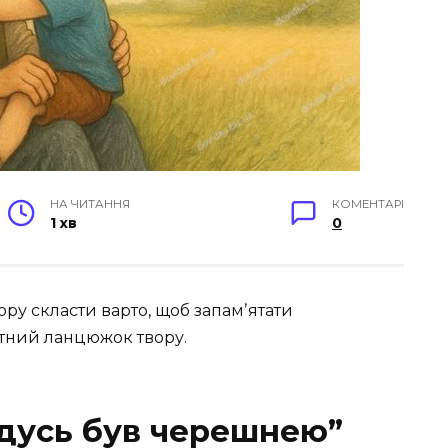
НА ЧИТАННЯ
КОМЕНТАРІ
1 хв
0
ору скласти варто, щоб запамʼятати
етний ланцюжок твору.
ідусь був черешнею”