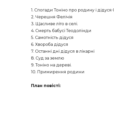
1. Спогади Тоніно про родину і дідуся 
2. Черешня Фелічія
3. Щасливе літо в селі.
4. Смерть бабусі Теодолінди
5. Самотність дідуся
6. Хвороба дідуся
7. Останні дні дідуся в лікарні
8. Суд за землю
9. Тоніно на дереві.
10. Примирення родини
План повісті: