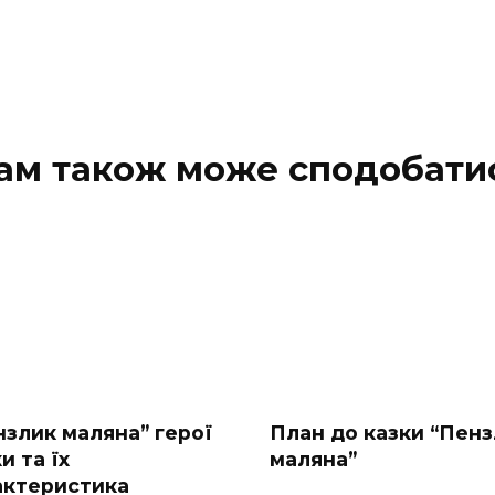
ам також може сподобати
нзлик маляна” герої
План до казки “Пен
и та їх
маляна”
актеристика