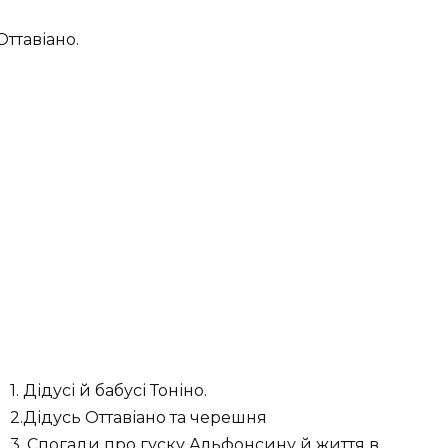
Оттавіано.
1. Дідусі й бабусі Тоніно.
2.Дідусь Оттавіано та черешня
3. Спогади про гуску Альфонсину й життя в