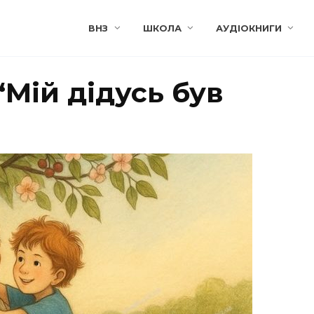
ВНЗ
ШКОЛА
АУДІОКНИГИ
“Мій дідусь був