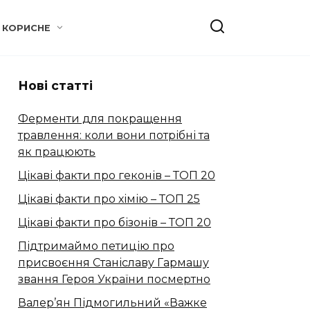
КОРИСНЕ
Нові статті
Ферменти для покращення
травлення: коли вони потрібні та
як працюють
Цікаві факти про геконів – ТОП 20
Цікаві факти про хімію – ТОП 25
Цікаві факти про бізонів – ТОП 20
Підтримаймо петицію про
присвоєння Станіславу Гармашу
звання Героя України посмертно
Валер’ян Підмогильний «Важке