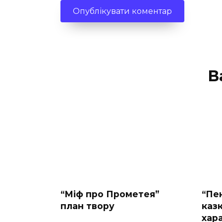
В
“Міф про Прометея”
“Пе
план твору
казк
хар