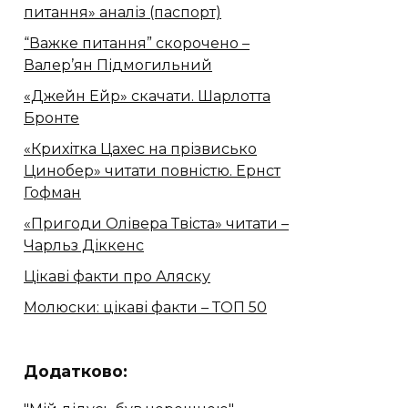
питання» аналіз (паспорт)
“Важке питання” скорочено –
Валер’ян Підмогильний
«Джейн Ейр» скачати. Шарлотта
Бронте
«Крихітка Цахес на прізвисько
Цинобер» читати повністю. Ернст
Гофман
«Пригоди Олівера Твіста» читати –
Чарльз Діккенс
Цікаві факти про Аляску
Молюски: цікаві факти – ТОП 50
Додатково: