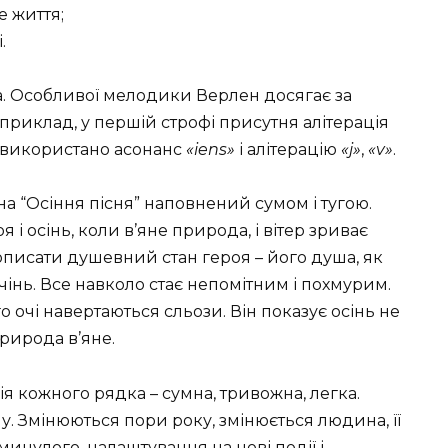
е життя;
.
а. Особливої мелодики Верлен досягає за
априклад, у першій строфі присутня алітерація
фі використано асонанс
«iens»
і алітерацію
«j»
,
«v»
.
а “Осіння пісня” наповнений сумом і тугою.
я і осінь, коли в’яне природа, і вітер зриває
описати душевний стан героя – його душа, як
ечінь. Все навколо стає непомітним і похмурим.
го очі навертаються сльози. Він показує осінь не
природа в’яне.
я кожного рядка – сумна, тривожна, легка.
. Змінюються пори року, змінюється людина, її
минулого, налаштування на нові події і