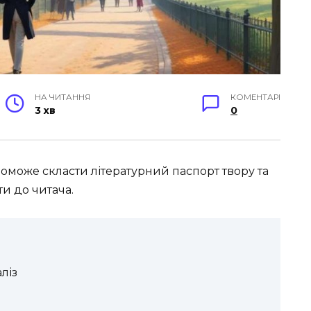
НА ЧИТАННЯ
КОМЕНТАРІ
3 хв
0
поможе скласти літературний паспорт твору та
ти до читача.
ліз