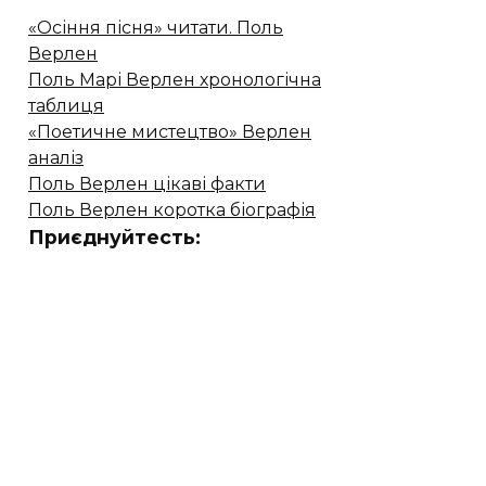
«Осіння пісня» читати. Поль
Верлен
Поль Марі Верлен хронологічна
таблиця
«Поетичне мистецтво» Верлен
аналіз
Поль Верлен цікаві факти
Поль Верлен коротка біографія
Приєднуйтесть: