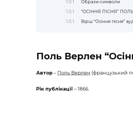
Образи-символи
“ОСІННЯ ПІСНЯ” ПОЛ
Вірш “Осіння пісня” ау
Поль Верлен “Осінн
Автор
–
Поль Верлен
(французький п
Рік публікації
– 1866.