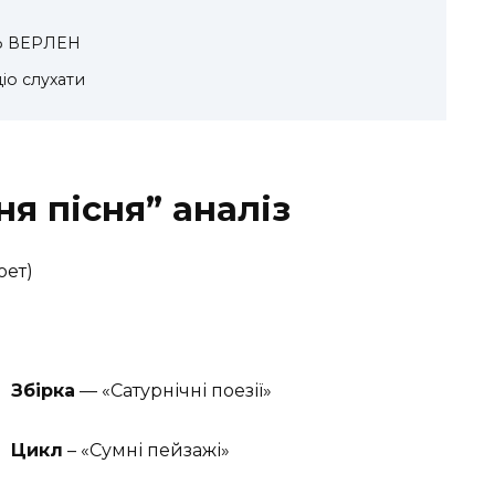
Ь ВЕРЛЕН
діо слухати
я пісня” аналіз
оет)
Збірка
— «Сатурнічні поезії»
Цикл
– «Сумні пейзажі»