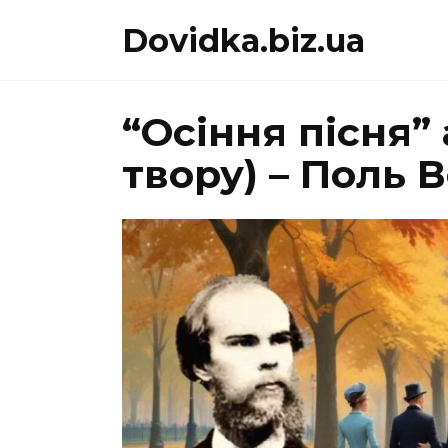
Перейти
Dovidka.biz.ua
до
вмісту
“Осіння пісня” 
твору) – Поль 