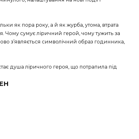
льки як пора року, а й як журба, утома, втрата
. Чому сумує ліричний герой, чому тужить за
ово з
’
являється символічний образ годинника,
тає душа ліричного героя, що потрапила під
ЛЕН