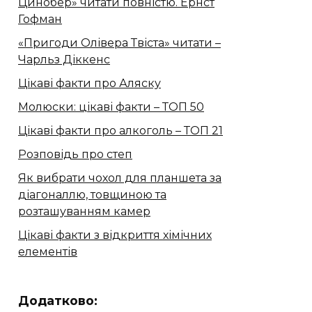
Цинобер» читати повністю. Ернст
Гофман
«Пригоди Олівера Твіста» читати –
Чарльз Діккенс
Цікаві факти про Аляску
Молюски: цікаві факти – ТОП 50
Цікаві факти про алкоголь – ТОП 21
Розповідь про степ
Як вибрати чохол для планшета за
діагоналлю, товщиною та
розташуванням камер
Цікаві факти з відкриття хімічних
елементів
Додатково: