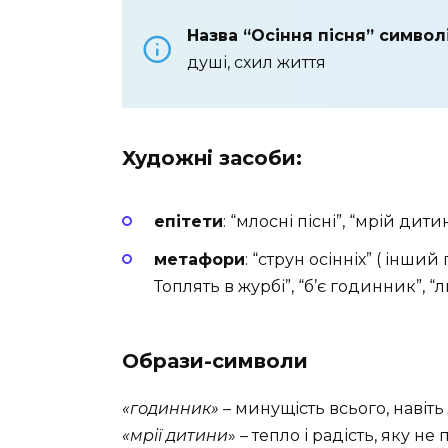
Назва “Осіння пісня” символ
душі, схил життя
Художні засоби:
епітети
: “млосні пісні”, “мрій дит
метафори
: “струн осінніх” ( інши
Топлять в журбі”, “б’є годинник”, 
Образи-символи
«годинник»
– минущість всього, навіт
«мрії дитини
» – тепло і радість, яку не