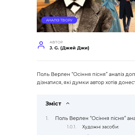
АНАЛІЗ ТВОРУ
АВТОР
J. G. (Джей Джи)
Поль Верлен “Осіння пісня” аналіз до
дізнатися, які думки автор хотів донес
Зміст
Поль Верлен “Осіння пісня” ана
Художні засоби: