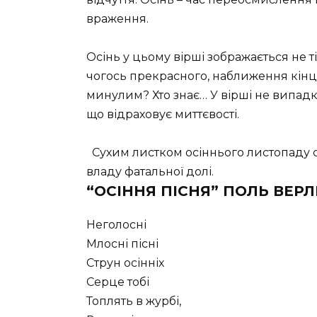
враження.
Осінь у цьому вірші зображається не ті
чогось прекрасного, наближення кінця
минулим? Хто знає… У вірші не випадк
що відраховує миттєвості.
Сухим листком осіннього листопаду с
владу фатальної долі.
“ОСІННЯ ПІСНЯ” ПОЛЬ ВЕР
Неголосні
Млосні пісні
Струн осінніх
Серце тобі
Топлять в журбі,