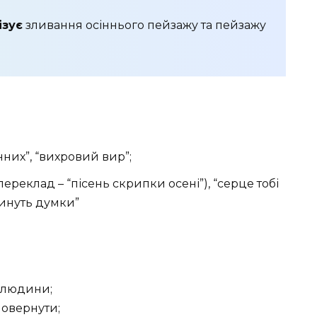
ізує
зливання осіннього пейзажу та пейзажу
инних”, “вихровий вир”;
й переклад – “пісень скрипки осені”), “серце тобі
“линуть думки”
ь людини;
 повернути;