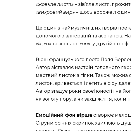
«жовкле листя»
– зів’яле листя, прожит
«вихровий вир»
– щось вороже людині
Це один з наймузичніших творів поет
допомогою алітерацій та асонансів. Н
«l»
,
«n»
та асонанс «
on
», у другій стро
Вірш французького поета Поля Верлен
Автор зіставляє настрій головного геро
мертвий листок з гілки. Також можна 
листок, зривається і летить в сіру дал
Автор згадує роки своєї юності і на йо
як золоту пору, а як захід життя, коли 
Емоційний фон вірша
створює мелоді
Струни осінніх скрипок хвилюють душу
відчуття. Осінь – час переосмислення 