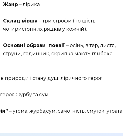
Жанр
– лірика
Склад вірша
– три строфи (по шість
чотиристопних рядків у кожній).
Основні образи поезії
– осінь, вітер, листя,
струни, годинник, скрипка мають глибоке
в природи і стану душі ліричного героя
героя журбу та сум.
ія”
– утома, журба,сум, самотність, смуток, утрата