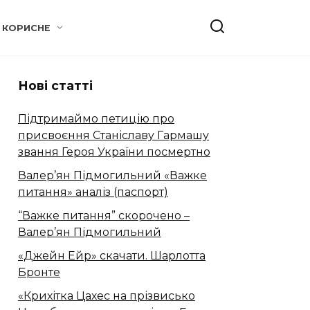
КОРИСНЕ
Нові статті
Підтримаймо петицію про
присвоєння Станіславу Гармашу
звання Героя України посмертно
Валер’ян Підмогильний «Важке
питання» аналіз (паспорт)
“Важке питання” скорочено –
Валер’ян Підмогильний
«Джейн Ейр» скачати. Шарлотта
Бронте
«Крихітка Цахес на прізвисько