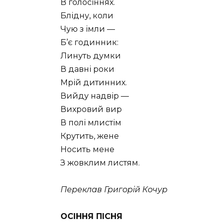
В голосіннях.
Блідну, коли
Чую з імли —
Б’є годинник:
Линуть думки
В давні роки
Мрій дитинних.
Вийду надвір —
Вихровий вир
В полі млистім
Крутить, жене
Носить мене
З жовклим листям.
Переклав Григорій Кочур
ОСІННЯ ПІСНЯ