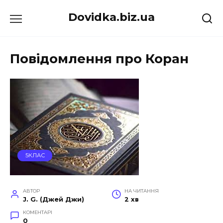
Перейти
Dovidka.biz.ua
до
вмісту
Повідомлення про Коран
5КЛАС
АВТОР
НА ЧИТАННЯ
J. G. (Джей Джи)
2 хв
КОМЕНТАРІ
0