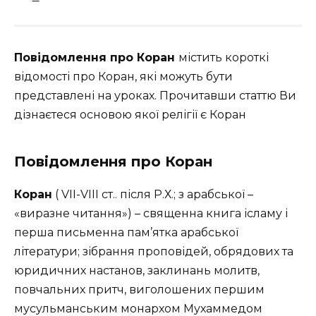
Повідомлення про Коран
містить короткі
відомості про Коран, які можуть бути
представлені на уроках. Прочитавши статтю Ви
дізнаєтеся основою якої релігії є Коран
Повідомлення про Коран
Коран
( VII-VIII ст.. після Р.Х.; з арабської –
«виразне читання») – священна книга ісламу і
перша письменна пам’ятка арабської
літератури; зібрання проповідей, обрядових та
юридичних настанов, заклинань молитв,
повчальних притч, виголошених першим
мусульманським монархом Мухаммедом