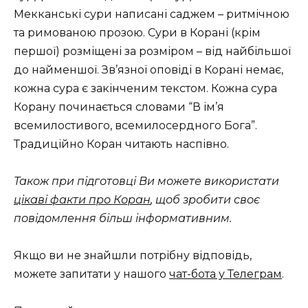
Мекканські сури написані саджем – ритмічною
та римованою прозою. Сури в Корані (крім
першої) розміщені за розміром – від найбільшої
до найменшої. Зв’язної оповіді в Корані немає,
кожна сура є закінченим текстом. Кожна сура
Корану починається словами “В ім’я
всемилостивого, всемилосердного Бога”.
Традиційно Коран читають наспівно.
Також при підготовці Ви можете використати
цікаві факти про Коран
, щоб зробити своє
повідомлення більш інформативним.
Якщо ви не знайшли потрібну відповідь,
можете запитати у нашого
чат-бота у Телеграм
.