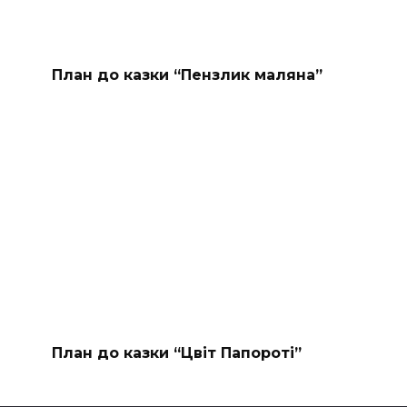
План до казки “Пензлик маляна”
План до казки “Цвіт Папороті”