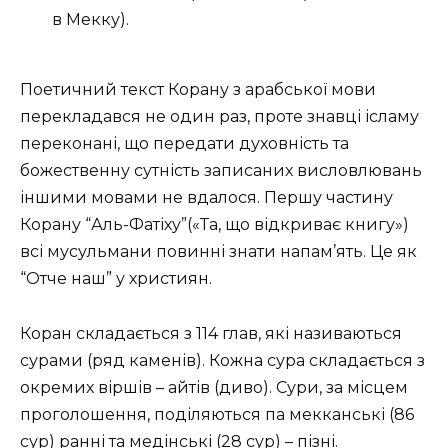
в Мекку).
Поетичний текст Корану з арабської мови
перекладався не один раз, проте знавці ісламу
переконані, що передати духовність та
божественну сутність записаних висловлювань
іншими мовами не вдалося. Першу частину
Корану “Аль-Фатіху”(«Та, що відкриває книгу»)
всі мусульмани повинні знати напам’ять. Це як
“Отче наш” у християн.
Коран складається з 114 глав, які називаються
сурами (ряд каменів). Кожна сура складається з
окремих віршів – айтів (диво). Сури, за місцем
проголошення, поділяються па мекканські (86
сур) ранні та медінські (28 сур) – пізні.