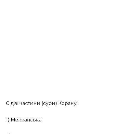
Є дві частини (сури) Корану:
1) Мекканська;