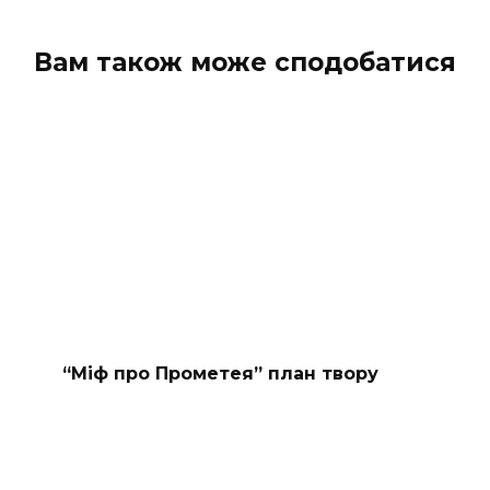
Вам також може сподобатися
“Міф про Прометея” план твору