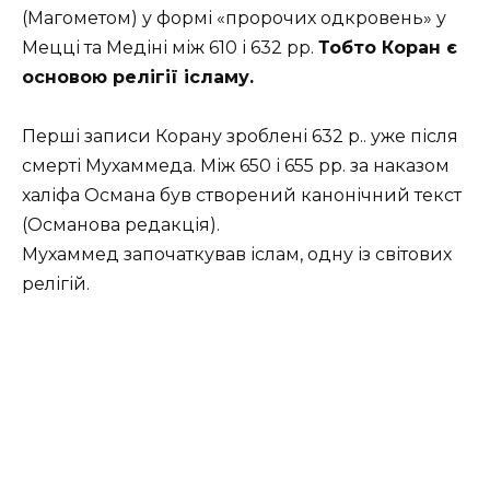
(Магометом) у формі «пророчих одкровень» у
Мецці та Медіні між 610 і 632 рр.
Тобто Коран є
основою релігії ісламу.
Перші записи Корану зроблені 632 р.. уже після
смерті Мухаммеда. Між 650 і 655 рр. за наказом
халіфа Османа був створений канонічний текст
(Османова редакція).
Мухаммед започаткував іслам, одну із світових
релігій.