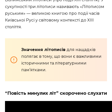
сукупності три літописи називають «Літописом
руським» — великою книгою про події часів
Київської Русі у світовому контексті до XIII
століття.
Значення літописів
для нащадків
полягає в тому, що вони є
важливими
історичними та літературними
пам’ятками.
“Повість минулих літ” скорочено слухати