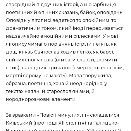
своєрідний підручник історії, а й скарбниця
поетичних й епічних сказань, байок, оповідань.
Оповідь у літописі ведеться то спокійним, то
драматичним тоном, який іноді пере­ривається
надзвичайно емоційними сплесками. У мові
літопису чимало порівнянь (стріли летять, як
дощ; князь Святослав ходив легко, як барс),
стійких сполук слів (втирати сльози, зломити
спис), народних приказок (смерть спільна всім,
мертві сорому не мають). Мова твору жива,
образна, поетична, хоча й неоднорідна: у
текстах наявні й старо­слов’янізми, й
нороднорозмовні елементи
За зразками «Повісті минулих літ» складалися
Київський (про по­дії XII століття) та Галицько-
Волинський літописи (про події XIII сто­ліття). У