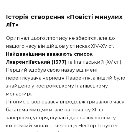
Історія створення «Повісті минулих
літ»
Оригінал цього літопису не зберігся, але до
нашого часу він дійшов у списках ХІV–ХV ст.
Найдавнішими вважають список
Лаврентіївський (1377)
та Іпатіївський (ХV ст.).
Перший здобув свою назву від імені
переписувача чернеця Лаврентія, а інший було
знайдено у костромському Іпатіївському
монастирі.
Літопис створювався впродовж тривалого часу
багатьма митцями, але на початку ХІІ ст.
завершив, упорядкував і дав назву літопису
київський монах — чернець Нестор. Існують