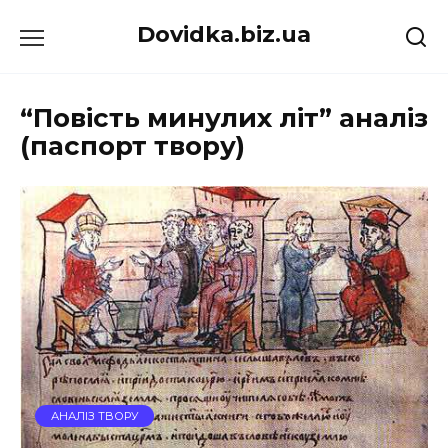
Перейти
Dovidka.biz.ua
до
вмісту
“Повість минулих літ” аналіз
(паспорт твору)
АНАЛІЗ ТВОРУ