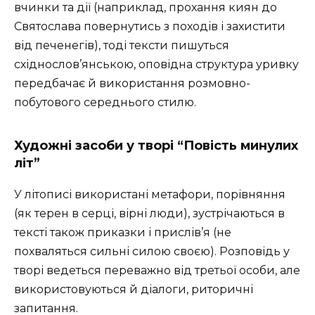
вчинки та дії (наприклад, прохання киян до
Святослава повернутись з походів і захистити
від печенегів), тоді тексти пишуться
східнослов’янською, оповідна структура уривку
передбачає й використання розмовно-
побутового середнього стилю.
Художні засоби у творі “Повість минулих
літ”
У літописі використані метафори, порівняння
(як терен в серці, вірні люди), зустрічаються в
тексті також приказки і прислів’я (не
похваляться сильні силою своєю). Розповідь у
творі ведеться переважно від третьої особи, але
використовуються й діалоги, риторичні
запитання.