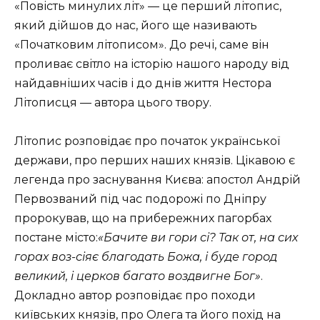
«Повість минулих літ» — це перший літопис,
який дійшов до нас, його ще називають
«Початковим літописом». До речі, саме він
проливає світло на історію нашого народу від
найдавніших часів і до днів життя Нестора
Літописця — автора цього твору.
Літопис розповідає про початок української
держави, про перших наших князів. Цікавою є
легенда про заснування Києва: апостол Андрій
Первозваний під час подорожі по Дніпру
пророкував, що на прибереж­них пагорбах
постане місто:
«Бачите ви гори сі? Так от, на сих
горах воз-сіяє благодать Божа, і буде город
великий, і церков багато воздвигне Бог»
.
Докладно автор розповідає про походи
київських князів, про Оле­га та його похід на