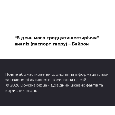
“В день мого тридцятишестиріччя”
аналіз (паспорт твору) – Байрон
Повне або часткове використання інформації тільки
за наявності активного посилання на сайт
© 2026 Dovidka.biz.ua - Довідник цікавих фактів та
корисних знань