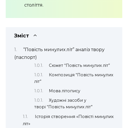
століття.
Зміст
“Повість минулих літ” аналіз твору
(паспорт)
Сюжет “Повість минулих літ”
Композиція “Повість минулих
літ”
Мова літопису
Художні засоби у
творі “Повість минулих літ”
Історія створення «Повісті минулих
літ»