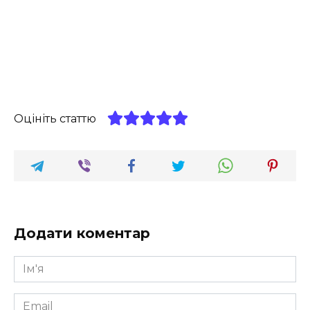
Оцініть статтю
Додати коментар
Ім'я
*
Email