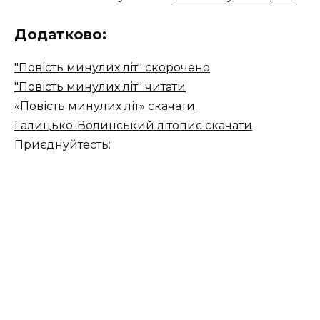
Додатково:
"Повість минулих літ" скорочено
"Повість минулих літ" читати
«Повість минулих літ» скачати
Галицько-Волинський літопис скачати
Приєднуйтесть: