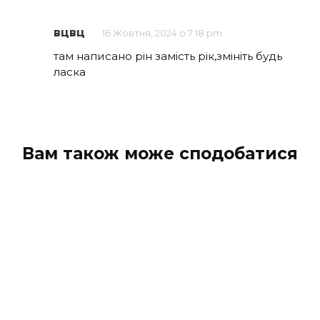
вцвц
16 Жовтня, 2024 о 7:18 pm
там написано рін замість рік,змініть будь
ласка
Вам також може сподобатися