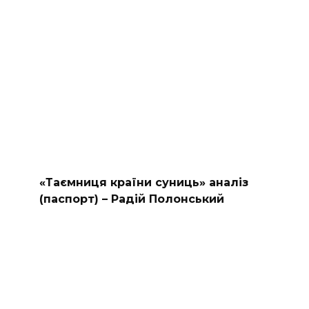
«Таємниця країни суниць» аналіз
(паспорт) – Радій Полонський