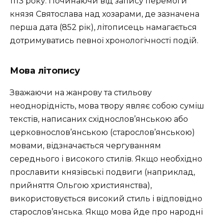
1113 року. Починаючи від запису перемоги
князя Святослава над хозарами, де зазначена
перша дата (852 рік), літописець намагається
дотримуватись певної хронологічності подій.
Мова літопису
Зважаючи на жанрову та стильову
неоднорідність, мова твору являє собою суміш
текстів, написаних східнослов’янською або
церковнослов’янською (старослов’янською)
мовами, відзначається чергуванням
середнього і високого стилів. Якщо необхідно
прославити князівські подвиги (наприклад,
прийняття Ольгою християнства),
використовується високий стиль і відповідно
старослов’янська. Якщо мова йде про народні