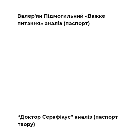
Валер’ян Підмогильний «Важке
питання» аналіз (паспорт)
“Доктор Серафікус” аналіз (паспорт
твору)