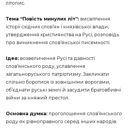
літопис.
Тема “Повість минулих літ”:
висвітлення
історії східних слов’ян і князівської влади,
утвердження християнства на Русі, розповідь
про виникнення слов’янської писемності.
Ідея:
возвеличення Русі та давності
слов’янського роду, уславлення
загальноруського патріотизму. Закликати
спільно боротися із зовнішніми ворогами,
об’єднати руські землі й засудити братовбивчі
війни за княжий престол.
Основна думка:
проголошення слов’янського
роду як рівноправного серед інших народів.