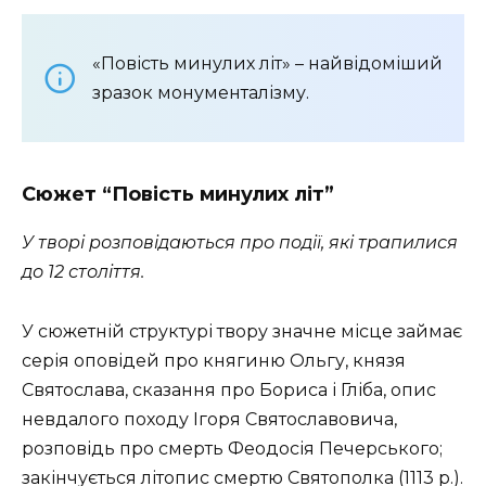
«Повість минулих літ» – найвідоміший
зразок монументалізму.
Сюжет “Повість минулих літ”
У творі розповідаються про події, які трапилися
до 12 століття.
У сюжетній структурі твору значне місце займає
серія оповідей про княгиню Ольгу, князя
Святослава, сказання про Бориса і Гліба, опис
невдалого походу Ігоря Святославовича,
розповідь про смерть Феодосія Печерського;
закінчується літопис смертю Святополка (1113 р.).