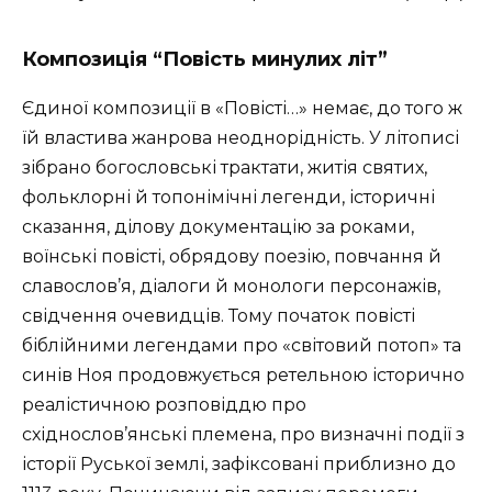
Композиція “Повість минулих літ”
Єдиної композиції в «Повісті…» немає, до того ж
їй властива жанрова неоднорідність. У літописі
зібрано богословські трактати, житія святих,
фольклорні й топонімічні легенди, історичні
сказання, ділову документацію за роками,
воїнські повісті, обрядову поезію, повчання й
славослов’я, діалоги й монологи персонажів,
свідчення очевидців. Тому початок повісті
біблійними легендами про «світовий потоп» та
синів Ноя продовжується ретельною історично
реалістичною розповіддю про
східнослов’янські племена, про визначні події з
історії Руської землі, зафіксовані приблизно до