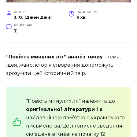
АВТОР
НА ЧИТАННЯ
J. G. (Джей Джи)
6 хв
КОМЕНТАРІ
7
“
Повість минулих літ
” аналіз твору
– тема,
ідея, жанр, історія створення допоможуть
зрозуміти цей історичний твір.
“Повість минулих літ” належить до
оригінальної літератури і є
н
айдавнішою пам’яткою українського
письменства
. Це літописне зведення,
складене в Києві на початку 12