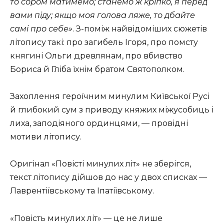
то сором матимемо; станемо ж кріпко, я перед
вами піду; якщо моя голова ляже, то дбайте
самі про се­бе»
. З-поміж найвідоміших сюжетів
літопису такі: про загибель Ігоря, про помсту
княгині Ольги древлянам, про вбивство
Бориса й Гліба їх­нім братом Святополком.
Захоплення героїчним минулим Київської Русі
й глибокий сум з приводу княжих міжусобиць і
лиха, заподіяного ординцями, — провідні
мотиви літопису.
Оригінал «Повісті минулих літ» не зберігся,
текст літопису дійшов до нас у двох списках —
Лаврентіївському та Іпатіївському.
«Повість минулих літ» — це не лише