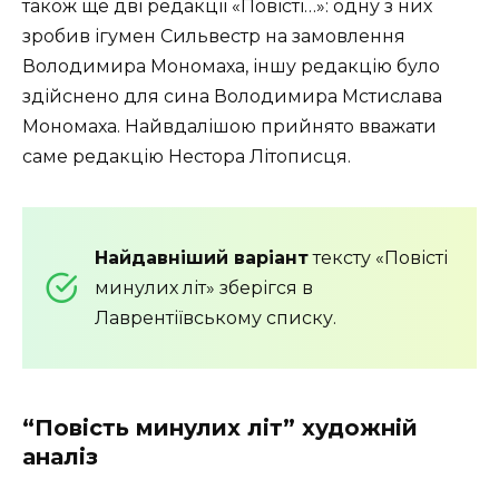
також ще дві редакції «Повісті…»: одну з них
зробив ігумен Сильвестр на замовлення
Володимира Мономаха, іншу редакцію було
здійснено для сина Володимира Мстислава
Мономаха. Найвдалішою прийнято вважати
саме редакцію Нестора Літописця.
Найдавніший варіант
тексту «Повісті
минулих літ» зберігся в
Лаврентіївському списку.
“Повість минулих літ” художній
аналіз