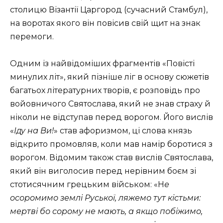
столицю Візантії Царгород (сучасний Стамбул),
на воротах якого він повісив свій щит на знак
перемоги.
Одним із найвідоміших фрагментів «Повісті
минулих літ», який пізніше ліг в основу сю­жетів
багатьох літературних творів, є розповідь про
войовничого Свя­тослава, який не знав страху й
ніколи не відступав перед ворогом. Його вислів
«
Іду на Ви!
» став афоризмом, ці слова князь
відкрито промовляв, коли мав намір боротися з
ворогом. Відомим також став вислів Свято­слава,
який він виголосив перед нерівним боєм зі
стотисячним грець­ким військом: «Н
е
осоромимо землі Руської, ляжемо тут кістьми:
мерт­ві бо сорому не мають, а якщо побіжимо,