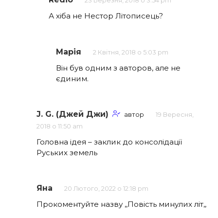
23 Березня, 2018 о 3:54 pm
А хіба не Нестор Літописець?
Марія
2 Квітня, 2018 о 5:03 pm
Він був одним з авторов, але не
єдиним.
J. G. (Джей Джи)
автор
19 Вересня,
2018 о 11:50 am
Головна ідея – заклик до консолідації
Руських земель
Яна
20 Лютого, 2022 о 12:18 pm
Прокоментуйте назву ,,Повість минулих літ,,