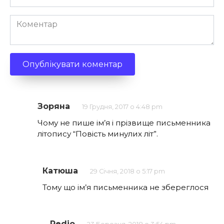
*
Коментар
Зоряна
19 Грудня, 2017 о 4:48 pm
Чому не пише ім’я і прізвище письменника
літопису “Повість минулих літ”.
Катюша
29 Січня, 2018 о 5:17 pm
Тому що ім’я письменника не збереглося
Redio