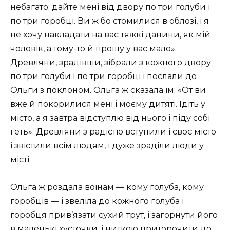
небагато: дайте мені від двору по три голуби і
по три горобці. Ви ж бо стомилися в облозі, і я
не хочу накладати на вас тяжкі данини, як мій
чоловік, а тому-то й прошу у вас мало».
Древляни, зрадівши, зібрали з кожного двору
по три голуби і по три горобці і послали до
Ольги з поклоном. Ольга ж сказала їм: «От ви
вже й покорилися мені і моєму дитяті. Ідіть у
місто, а я завтра відступлю від нього і піду собі
геть». Древляни з радістю вступили і своє місто
і звістили всім людям, і дуже зраділи люди у
місті.
Ольга ж роздала воїнам — кому голуба, кому
горобців — і звеліла до кожного голуба і
горобця прив’язати сухий трут, і загорнути його
в маленькі хусточки, і ниткою приторочити до