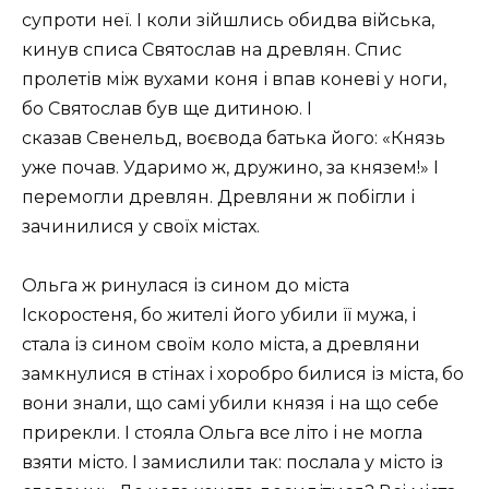
супроти неї. І коли зійшлись обидва війська,
кинув списа Святослав на древлян. Спис
пролетів між вухами коня і впав коневі у ноги,
бо Святослав був ще дитиною. І
сказав Свенельд, воєвода батька його: «Князь
уже почав. Ударимо ж, дружино, за князем!» І
перемогли древлян. Древляни ж побігли і
зачинилися у своїх містах.
Ольга ж ринулася із сином до міста
Іскоростеня, бо жителі його убили її мужа, і
стала із сином своїм коло міста, а древляни
замкнулися в стінах і хоробро билися із міста, бо
вони знали, що самі убили князя і на що себе
прирекли. І стояла Ольга все літо і не могла
взяти місто. І замислили так: послала у місто із