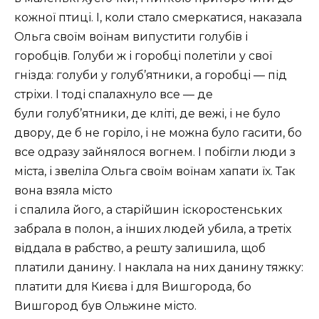
кожної птиці. І, коли стало смеркатися, наказала
Ольга своїм воїнам випустити голубів і
горобців. Голуби ж і горобці полетіли у свої
гнізда: голуби у голуб’ятники, а горобці — під
стріхи. І тоді спалахнуло все — де
були голуб’ятники, де кліті, де вежі, і не було
двору, де б не горіло, і не можна було гасити, бо
все одразу зайнялося вогнем. І побігли люди з
міста, і звеліла Ольга своїм воїнам хапати їх. Так
вона взяла місто
і спалила його, а старійшин іскоростенських
забрала в полон, а інших людей убила, а третіх
віддала в рабство, а решту залишила, щоб
платили данину. І наклала на них данину тяжку:
платити для Києва і для Вишгорода, бо
Вишгород був Ольжине місто.