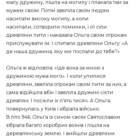
малу дружину, пішла на могилу і плакала там за
мужем своїм. Потім звеліла своїм людям
насипати високу могилу, а коли
насипали, сотворити поминки, і от сіли
древляни пити і наказала Ольга своїм отрокам
прислужувати їм. І спитали древляни Ольгу: «А
де наша дружина, яку ми послали до тебе?»
Ольга ж відповіла: «Іде вона за мною з
дружиною мужа мого». І коли упилися
древляни, звеліла отрокам своїм пити за них, а
сама відійшла вбік і звеліла дружині сікти
древлян. І посікли їх п’ять тисяч. А Ольга
повернулась у Київ і зібрала військо.
В літо 946. Ольга із сином своїм Святославом
зібрала багато хоробрих воїнів і пішла на
деревлянську землю. І вийшли древляни