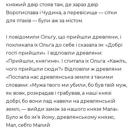
княжий двір стояв там, де зараз двір
Воротислава і Чудина, а перевісище — сітки
для птахів — були аж за містом.
І повідомили Ольгу, що прийшли древляни, і
покликала їх Ольга до себе і сказала їм: «Добрі
гості прийшли». І відповіли древляни:
«Прийшли, княгине». І спитала їх Ольга: «Кажіть,
чого прийшли сюди?» Відповіли ж древляни:
«Послала нас древлянська земля з такими
словами: «Мужа твого ми убили, бо був твій муж,
як вовк, розкрадав і грабував, а наші князі
добрі, бо вони лад навели на древлянській
землі, — вийди заміж за нашого князя Мала».
Було ж бо ім’я йому, древлянському князю,
Мал, себто Малий.