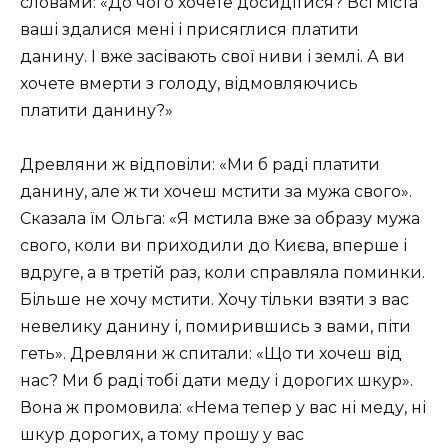
словами: «До чого хочете досидітися? Всі міста
ваші здалися мені і присяглися платити
данину. І вже засівають свої ниви і землі. А ви
хочете вмерти з голоду, відмовляючись
платити данину?»
Древляни ж відповіли: «Ми б раді платити
данину, але ж ти хочеш мстити за мужа свого».
Сказала їм Ольга: «Я мстила вже за образу мужа
свого, коли ви приходили до Києва, вперше і
вдруге, а в третій раз, коли справляла поминки.
Більше не хочу мстити. Хочу тільки взяти з вас
невелику данину і, помирившись з вами, піти
геть». Древляни ж спитали: «Що ти хочеш від
нас? Ми б раді тобі дати меду і дорогих шкур».
Вона ж промовила: «Нема тепер у вас ні меду, ні
шкур дорогих, а тому прошу у вас