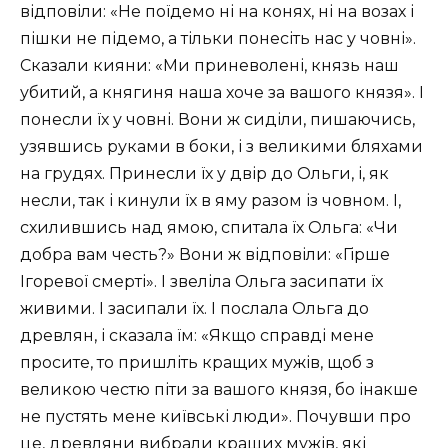
відповіли: «Не поїдемо ні на конях, ні на возах і
пішки не підемо, а тільки понесіть нас у човні».
Сказали кияни: «Ми приневолені, князь наш
убитий, а княгиня наша хоче за вашого князя». І
понесли їх у човні. Вони ж сиділи, пишаючись,
узявшись руками в боки, і з великими бляхами
на грудях. Принесли їх у двір до Ольги, і, як
несли, так і кинули їх в яму разом із човном. І,
схилившись над ямою, спитала їх Ольга: «Чи
добра вам честь?» Вони ж відповіли: «Гірше
Ігоревої смерті». І звеліла Ольга засипати їх
живими. І засипали їх. І послала Ольга до
древлян, і сказала їм: «Якщо справді мене
просите, то пришліть кращих мужів, щоб з
великою честю піти за вашого князя, бо інакше
не пустять мене київські люди». Почувши про
це, древляни вибрали кращих мужів, які