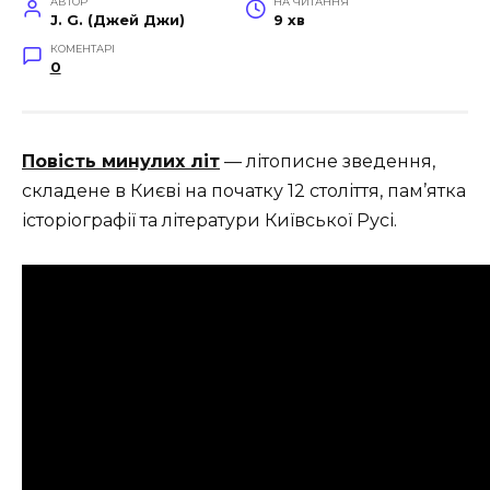
АВТОР
НА ЧИТАННЯ
J. G. (Джей Джи)
9 хв
КОМЕНТАРІ
0
Повість минулих літ
— літописне зведення,
складене в Києві на початку 12 століття, пам’ятка
історіографії та літератури Київської Русі.