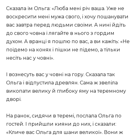
Сказала їм Ольга: «Люба мені річ ваша. Уже не
воскресити мені мужа свого, і хочу пошанувати
вас завтра перед людьми своїми. А нині йдіть
до свого човна і лягайте в нього з гордим
духом. А вранці я пошлю по вас, а ви кажіть: «Не
поїдемо на конях і пішки не підемо, а тільки
несіть нас у човні».
І вознесуть вас у човні на гору. Сказала так
Ольга і відпустила древлян. Сама ж звеліла
викопати велику й глибоку яму на теремному
дворі.
На ранок, сидячи в теремі, послала Ольга по
гостей. І прийшли кияни до них, і сказали:
«Кличе вас Ольга для шани великої». Вони ж