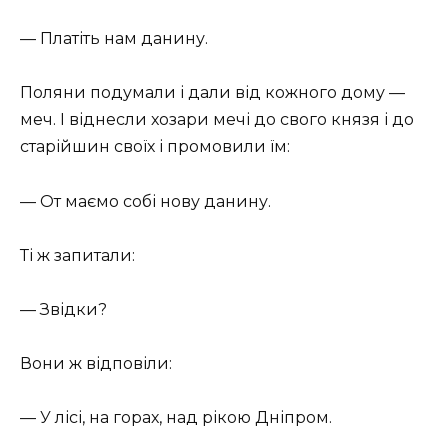
— Платіть нам данину.
Поляни подумали і дали від кожного дому —
меч. І віднесли хозари мечі до свого князя і до
старійшин своїх і промовили їм:
— От маємо собі нову данину.
Ті ж запитали:
— Звідки?
Вони ж відповіли:
— У лісі, на горах, над рікою Дніпром.