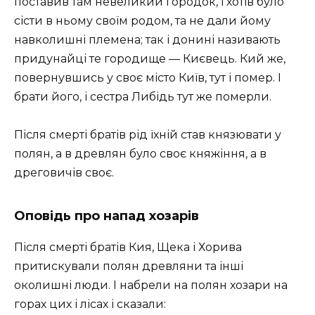
поставив там невеликий городок, і хотів було
сісти в ньому своїм родом, та не дали йому
навколишні племена; так і донині називають
придунайці те городище — Києвець. Кий же,
повернувшись у своє місто Київ, тут і помер. І
брати його, і сестра Либідь тут же померли.
Після смерті братів рід їхній став князювати у
полян, а в древлян було своє княжіння, а в
дреговичів своє.
Оповідь про напад хозарів
Після смерті братів Кия, Щека і Хорива
притискували полян древляни та інші
околишні люди. І набрели на полян хозари на
горах цих і лісах і сказали: