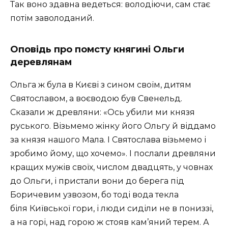
Так воно здавна ведеться: володіючи, сам стає
потім заволоданий.
Оповідь про помсту княгині Ольги
деревлянам
Ольга ж була в Києві з сином своїм, дитям
Святославом, а воєводою був Свенельд.
Сказали ж древляни: «Ось убили ми князя
руського. Візьмемо жінку його Ольгу й віддамо
за князя нашого Мала. І Святослава візьмемо і
зробимо йому, що хочемо». І послали древляни
кращих мужів своїх, числом двадцять, у човнах
до Ольги, і пристали вони до берега під
Боричевим узвозом, бо тоді вода текла
біля Київської гори, і люди сиділи не в пониззі,
а на горі, над горою ж стояв кам’яний терем. А