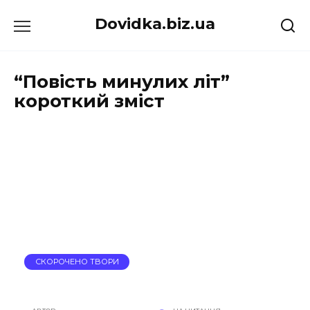
Перейти
Dovidka.biz.ua
до
вмісту
“Повість минулих літ”
короткий зміст
СКОРОЧЕНО ТВОРИ