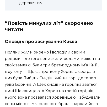
деревлянам
“Повість минулих літ” скорочено
читати
Оповідь про заснування Києва
Поляни жили окремо і володіли своїми
родами. І до того вони жили родами, кожен на
своїх землях.І були три брати: одному ім’я Кий,
другому — Щек, а третьому Хорив, а сестра в
них була Либідь. Си-дів Кий на горі, де тепер
узвіз Боричів. А Щек сидів на горі, яка зветься
нині Щекавицею. А Хорив на третій горі, від
нього вона прозвалася Хоревицею. І збудували
вони місто в ім’я старшого брата і наркли його