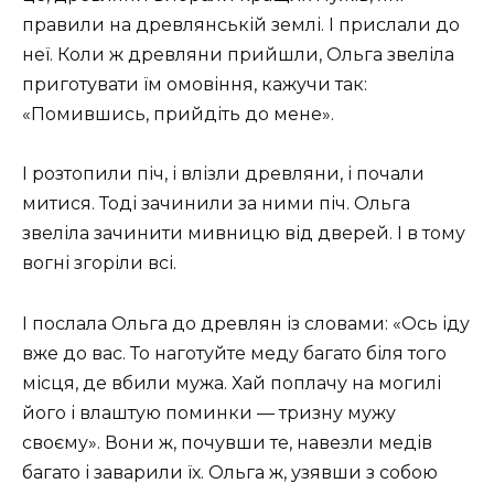
правили на древлянській землі. І прислали до
неї. Коли ж древляни прийшли, Ольга звеліла
приготувати їм омовіння, кажучи так:
«Помившись, прийдіть до мене».
І розтопили піч, і влізли древляни, і почали
митися. Тоді зачинили за ними піч. Ольга
звеліла зачинити мивницю від дверей. І в тому
вогні згоріли всі.
І послала Ольга до древлян із словами: «Ось іду
вже до вас. То наготуйте меду багато біля того
місця, де вбили мужа. Хай поплачу на могилі
його і влаштую поминки — тризну мужу
своєму». Вони ж, почувши те, навезли медів
багато і заварили їх. Ольга ж, узявши з собою