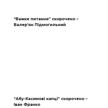
“Важке питання” скорочено –
Валер’ян Підмогильний
“Абу-Касимові капці” скорочено –
Іван Франко