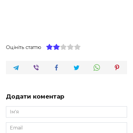
Оцініть статтю
Додати коментар
Ім'я
*
Email
*