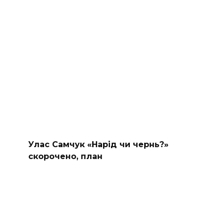
Улас Самчук «Нарід чи чернь?»
скорочено, план