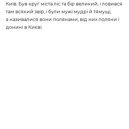
Київ. Був круг міста ліс та бір великий, і ловився
там всякий звір, і були мужі мудрі й тямущі,
а називалися вони полянами, від них поляни і
донині в Києві.