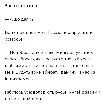
Знов спитали ті:
— А що дали?
Вони показали мечі. І сказали старійшини
хозарські:
— Недобра дань, княже! Ми її дошукались
своєю зброєю, яка гостра з одного боку, —
шаблями, а в них зброя гостра з двох боків —
мечі. Будуть вони збирати данину і з нас, і з
інших земель.
І збулось усе: володіють руські князі хозарами і
по нинішній день.