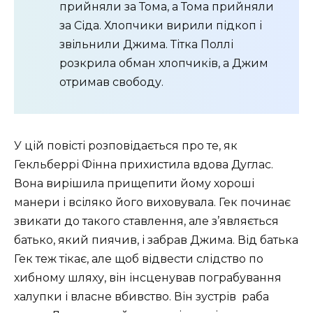
прийняли за Тома, а Тома прийняли
за Сіда. Хлопчики вирили підкоп і
звільнили Джима. Тітка Поллі
розкрила обман хлопчиків, а Джим
отримав свободу.
У цій повісті розповідається про те, як
Гекльберрі Фінна прихистила вдова Дуглас.
Вона вирішила прищепити йому хороші
манери і всіляко його виховувала. Гек починає
звикати до такого ставлення, але з’являється
батько, який пиячив, і забрав Джима. Від батька
Гек теж тікає, але щоб відвести слідство по
хибному шляху, він інсценував пограбування
халупки і власне вбивство. Він зустрів раба