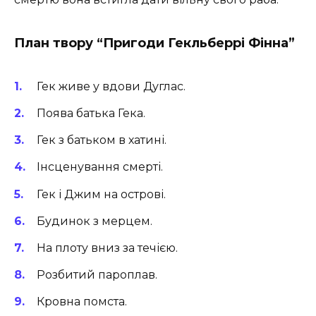
План твору “Пригоди Гекльберрі Фінна”
Гек живе у вдови Дуглас.
Поява батька Гека.
Гек з батьком в хатині.
Інсценування смерті.
Гек і Джим на острові.
Будинок з мерцем.
На плоту вниз за течією.
Розбитий пароплав.
Кровна помста.