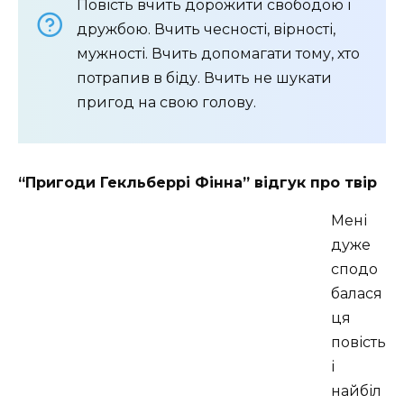
Повість вчить дорожити свободою і
дружбою. Вчить чесності, вірності,
мужності. Вчить допомагати тому, хто
потрапив в біду. Вчить не шукати
пригод на свою голову.
“Пригоди Гекльберрі Фінна” відгук про твір
Мені
дуже
сподо
балася
ця
повість
і
найбіл