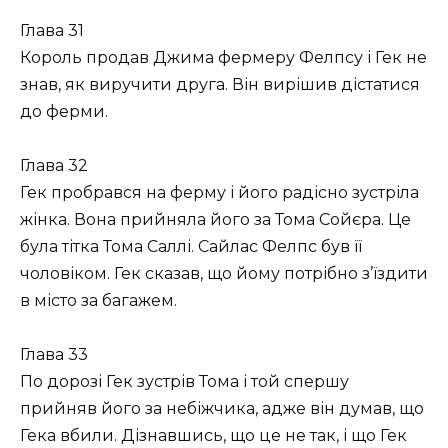
Глава 31
Король продав Джима фермеру Фелпсу і Гек не
знав, як виручити друга. Він вирішив дістатися
до ферми.
Глава 32
Гек пробрався на ферму і його радісно зустріла
жінка. Вона прийняла його за Тома Сойєра. Це
була тітка Тома Саллі. Сайлас Фелпс був її
чоловіком. Гек сказав, що йому потрібно з’їздити
в місто за багажем.
Глава 33
По дорозі Гек зустрів Тома і той спершу
прийняв його за небіжчика, адже він думав, що
Гека вбили. Дізнавшись, що це не так, і що Гек