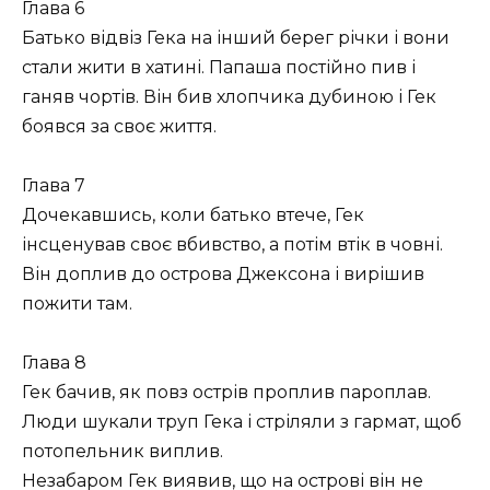
Глава 6
Батько відвіз Гека на інший берег річки і вони
стали жити в хатині. Папаша постійно пив і
ганяв чортів. Він бив хлопчика дубиною і Гек
боявся за своє життя.
Глава 7
Дочекавшись, коли батько втече, Гек
інсценував своє вбивство, а потім втік в човні.
Він доплив до острова Джексона і вирішив
пожити там.
Глава 8
Гек бачив, як повз острів проплив пароплав.
Люди шукали труп Гека і стріляли з гармат, щоб
потопельник виплив.
Незабаром Гек виявив, що на острові він не