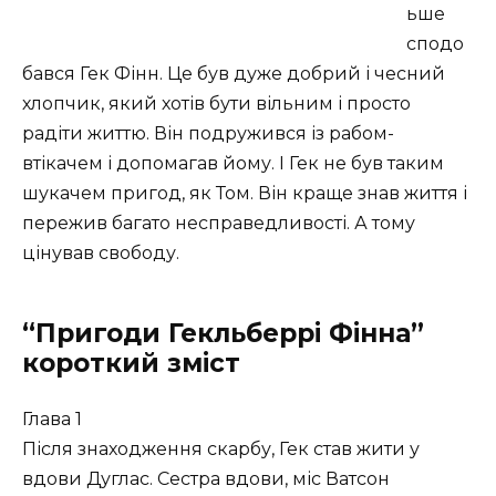
ьше
сподо
бався Гек Фінн. Це був дуже добрий і чесний
хлопчик, який хотів бути вільним і просто
радіти життю. Він подружився із рабом-
втікачем і допомагав йому. І Гек не був таким
шукачем пригод, як Том. Він краще знав життя і
пережив багато несправедливості. А тому
цінував свободу.
“Пригоди Гекльберрі Фінна”
короткий зміст
Глава 1
Після знаходження скарбу, Гек став жити у
вдови Дуглас. Сестра вдови, міс Ватсон