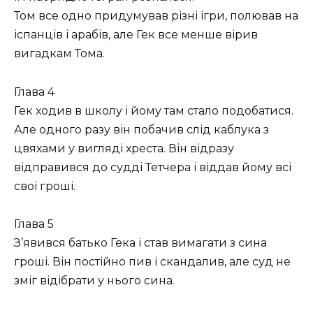
Том все одно придумував різні ігри, полював на
іспанців і арабів, але Гек все менше вірив
вигадкам Тома.
Глава 4
Гек ходив в школу і йому там стало подобатися.
Але одного разу він побачив слід каблука з
цвяхами у вигляді хреста. Він відразу
відправився до судді Тетчера і віддав йому всі
свої гроші.
Глава 5
З’явився батько Гека і став вимагати з сина
гроші. Він постійно пив і скандалив, але суд не
зміг відібрати у нього сина.