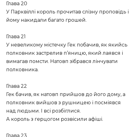
Глава 20
У Парквіллі король прочитав слізну проповідь і
йому накидали багато грошей.
Глава 21
У невеликому містечку Гек побачив, як якийсь
полковник застрелив п’яницю, який лаявся і
вимагав помсти. Натовп зібрався лінчувати
полковника.
Глава 22
Гек бачив, як натовп прийшов до його дому, а
полковник вийшов з рушницею і посміявся
над людьми. І всі розбіглися.
А король з герцогом розвісили афіші.
Глава 23