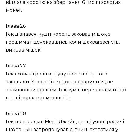
віддала королю на зберігання 6 тисяч золотих
монет.
Глава 26
Гек дізнався, куди король заховав мішок з
грошима і, дочекавшись коли шахраї заснуть,
викрав мішок.
Глава 27
Гек сховав гроші в труну покійного, і того
закопали. Король і герцог посварилися, не
знайшовши грошей. Гек зумів переконати їх, що
гроші вкрали темношкірі.
Глава 28
Гек попередив Мері-Джейн, що ці уявні родичі
шахраї. Він запропонував дівчині сховатися у