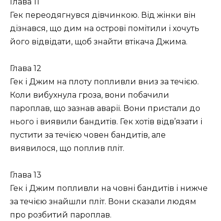
Глава 11
Гек переодягнувся дівчинкою. Від жінки він
дізнався, що дим на острові помітили і хочуть
його відвідати, щоб знайти втікача Джима.
Глава 12
Гек і Джим на плоту попливли вниз за течією.
Коли вибухнула гроза, вони побачили
пароплав, що зазнав аварії. Вони пристали до
нього і виявили бандитів. Гек хотів відв’язати і
пустити за течією човен бандитів, але
виявилося, що поплив пліт.
Глава 13
Гек і Джим попливли на човні бандитів і нижче
за течією знайшли пліт. Вони сказали людям
про розбитий пароплав.