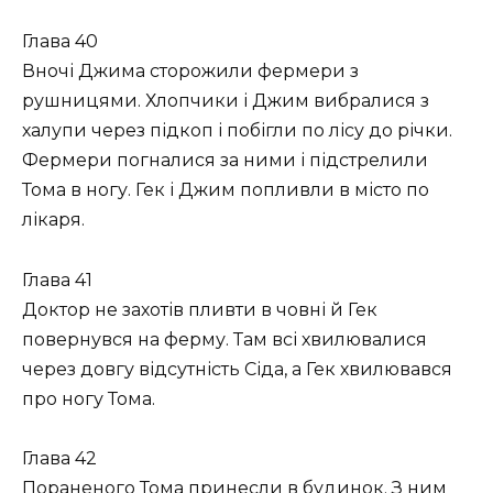
Глава 40
Вночі Джима сторожили фермери з
рушницями. Хлопчики і Джим вибралися з
халупи через підкоп і побігли по лісу до річки.
Фермери погналися за ними і підстрелили
Тома в ногу. Гек і Джим попливли в місто по
лікаря.
Глава 41
Доктор не захотів пливти в човні й Гек
повернувся на ферму. Там всі хвилювалися
через довгу відсутність Сіда, а Гек хвилювався
про ногу Тома.
Глава 42
Пораненого Тома принесли в будинок. З ним