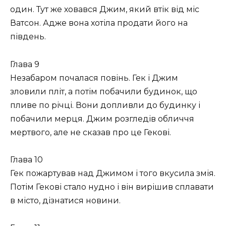
один. Тут же ховався Джим, який втік від міс
Ватсон. Адже вона хотіла продати його на
південь.
Глава 9
Незабаром почалася повінь. Гек і Джим
зловили пліт, а потім побачили будинок, що
пливе по річці. Вони допливли до будинку і
побачили мерця. Джим розгледів обличчя
мертвого, але не сказав про це Гекові.
Глава 10
Гек пожартував над Джимом і того вкусила змія.
Потім Гекові стало нудно і він вирішив сплавати
в місто, дізнатися новини.