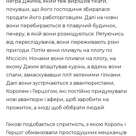
негра Джима, який теж вирішив тікати,
почувши, що його господиня збиралася
продати його работорговцям. Далі на човні
вони перебираються в плавучий будинок,
печеру, в якій вони розміщуються. Рятуючись
від переслідувачів, вони переживають різні
пригоди. Потім вони пливуть на плоту по
Міссісіпі. Ночами вони пливли на плоту, на
якому Джим влаштував курінь, а вдень вони
спали, замаскувавши пліт зеленими гілками.
Далі вони зустрічаються з авантюристами,
Королем і Герцогом, які постійно придумували
нові авантюри і афери, щоб заробити на
прожиток, а іноді щоб обібрати людей.
Гекові подобається спритність, з якою Король і
Герцог обманювали простодушних мешканців