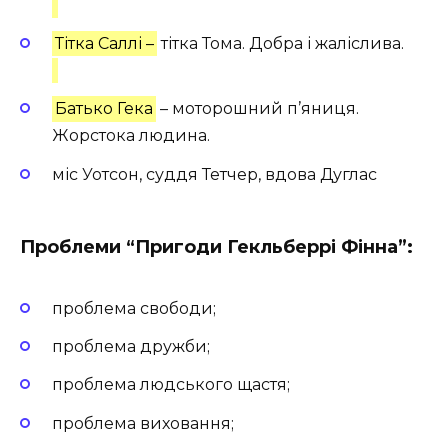
Тітка Саллі –
тітка Тома. Добра і жаліслива.
Батько Гека
– моторошний п’яниця.
Жорстока людина.
міс Уотсон, суддя Тетчер, вдова Дуглас
Проблеми “Пригоди Гекльберрі Фінна”:
проблема свободи;
проблема дружби;
проблема людського щастя;
проблема виховання;