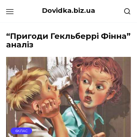
Перейти
Dovidka.biz.ua
до
вмісту
“Пригоди Гекльберрі Фінна”
аналіз
6КЛАС