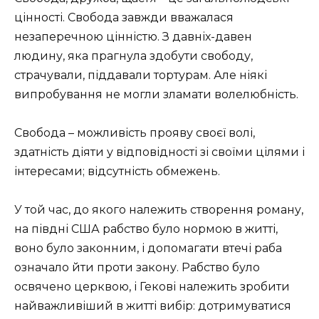
цінності. Свобода завжди вважалася
незаперечною цінністю. З давніх-давен
людину, яка прагнула здобути свободу,
страчували, піддавали тортурам. Але ніякі
випробування не могли зламати волелюбність.
Свобода – можливість прояву своєї волі,
здатність діяти у відповідності зі своїми цілями і
інтересами; відсутність обмежень.
У той час, до якого належить створення роману,
на півдні США рабство було нормою в житті,
воно було законним, і допомагати втечі раба
означало йти проти закону. Рабство було
освячено церквою, і Гекові належить зробити
найважливіший в житті вибір: дотримуватися