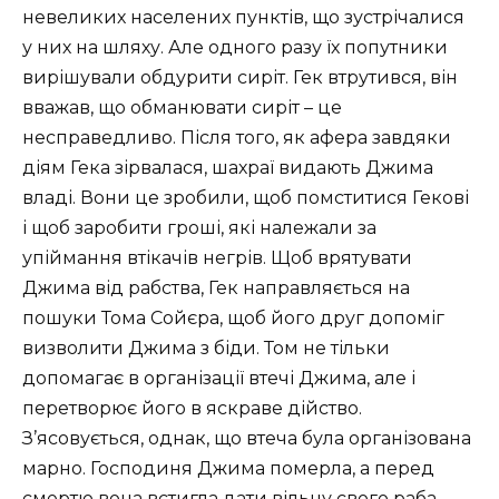
невеликих населених пунктів, що зустрічалися
у них на шляху. Але одного разу їх попутники
вирішували обдурити сиріт. Гек втрутився, він
вважав, що обманювати сиріт – це
несправедливо. Після того, як афера завдяки
діям Гека зірвалася, шахраї видають Джима
владі. Вони це зробили, щоб помститися Гекові
і щоб заробити гроші, які належали за
упіймання втікачів негрів. Щоб врятувати
Джима від рабства, Гек направляється на
пошуки Тома Сойєра, щоб його друг допоміг
визволити Джима з біди. Том не тільки
допомагає в організації втечі Джима, але і
перетворює його в яскраве дійство.
З’ясовується, однак, що втеча була організована
марно. Господиня Джима померла, а перед
смертю вона встигла дати вільну свого раба.