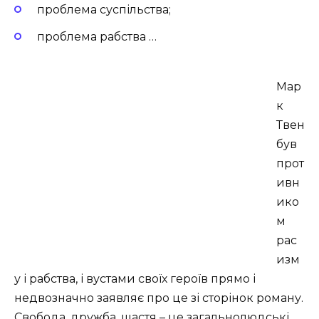
проблема суспільства;
проблема рабства …
Мар
к
Твен
був
прот
ивн
ико
м
рас
изм
у і рабства, і вустами своїх героїв прямо і
недвозначно заявляє про це зі сторінок роману.
Свобода, дружба, щастя – це загальнолюдські