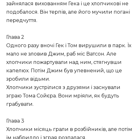
зайнялася вихованням Гека і це хлопчикові не
подобалося. Він терпів, але його мучили погані
передчуття.
Глава 2
Одного разу вночі Гек і Том вирушили в парк. Їх
мало не зловив Джим, раб міс Ватсон. Але
хлопчики пожартували над ним, стягнувши
капелюх. Потім Джим був упевнений, що це
зробили відьми.
Хлопчики зустрілися з друзями і заснували
зграю Тома Сойєра. Вони мріяли, як будуть
грабувати.
Глава 3
Хлопчики місяць грали в розбійників, але потім
їм набридло і зграя розпалася.