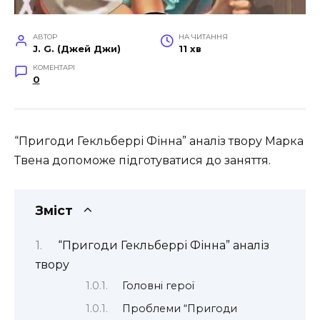
АВТОР
НА ЧИТАННЯ
J. G. (Джей Джи)
11 хв
КОМЕНТАРІ
0
“Пригоди Гекльберрі Фінна” аналіз твору Марка
Твена допоможе підготуватися до заняття.
Зміст
“Пригоди Гекльберрі Фінна” аналіз
твору
Головні герої
Проблеми “Пригоди