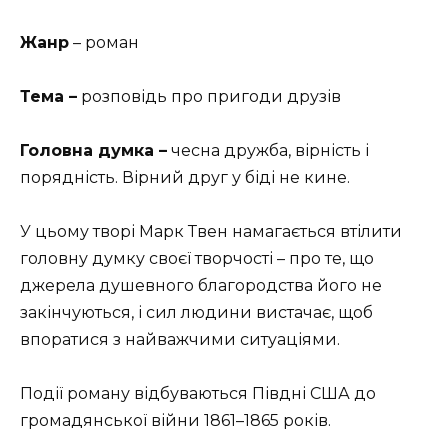
Жанр
– роман
Тема –
розповідь про пригоди друзів
Головна думка –
чесна дружба, вірність і
порядність. Вірний друг у біді не кине.
У цьому творі Марк Твен намагається втілити
головну думку своєї творчості – про те, що
джерела душевного благородства його не
закінчуються, і сил людини вистачає, щоб
впоратися з найважчими ситуаціями.
Події роману відбуваються Півдні США до
громадянської війни 1861–1865 років.