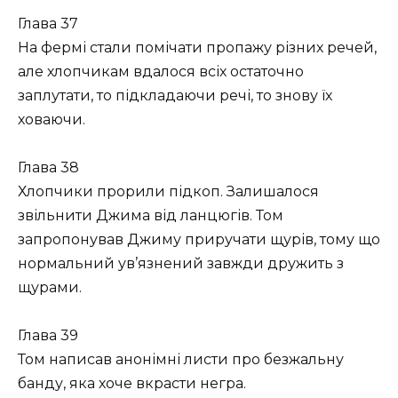
Глава 37
На фермі стали помічати пропажу різних речей,
але хлопчикам вдалося всіх остаточно
заплутати, то підкладаючи речі, то знову їх
ховаючи.
Глава 38
Хлопчики прорили підкоп. Залишалося
звільнити Джима від ланцюгів. Том
запропонував Джиму приручати щурів, тому що
нормальний ув’язнений завжди дружить з
щурами.
Глава 39
Том написав анонімні листи про безжальну
банду, яка хоче вкрасти негра.