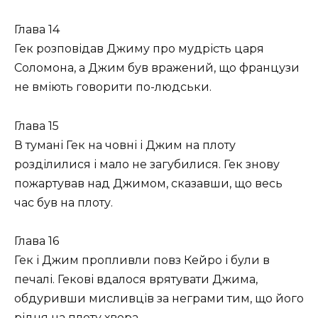
Глава 14
Гек розповідав Джиму про мудрість царя
Соломона, а Джим був вражений, що французи
не вміють говорити по-людськи.
Глава 15
В тумані Гек на човні і Джим на плоту
розділилися і мало не загубилися. Гек знову
пожартував над Джимом, сказавши, що весь
час був на плоту.
Глава 16
Гек і Джим пропливли повз Кейро і були в
печалі. Гекові вдалося врятувати Джима,
обдуривши мисливців за неграми тим, що його
рідня на плоту хвора.