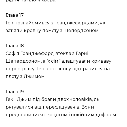
Глава 17
Гек познайомився з Гранджефордами, які
затіяли кровну помсту з Шепердсоном.
Глава 18
Софія Гранджефорд втекла з Гарні
Шепердсоном, а їх сім’ї влаштували криваву
перестрілку. Гек втік і знову відправився на
плоту з Джимом.
Глава 19
Гек і Джим підібрали двох чоловіків, які
рятувалися від переслідувачів. Вони
представилися герцогом і покійним дофіном.