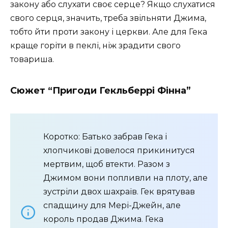
закону або слухати своє серце? Якщо слухатися
свого серця, значить, треба звільняти Джима,
тобто йти проти закону і церкви. Але для Гека
краще горіти в пеклі, ніж зрадити свого
товариша.
Сюжет “Пригоди Гекльберрі Фінна”
Коротко: Батько забрав Гека і
хлопчикові довелося прикинитуся
мертвим, щоб втекти. Разом з
Джимом вони попливли на плоту, але
зустріли двох шахраїв. Гек врятував
спадщину для Мері-Джейн, але
король продав Джима. Гека