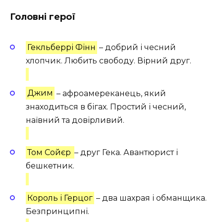
Головні герої
Гекльберрі Фінн
– добрий і чесний
хлопчик. Любить свободу. Вірний друг.
Джим
– афроамереканець, який
знаходиться в бігах. Простий і чесний,
наївний та довірливий.
Том Сойєр
– друг Гека. Авантюрист і
бешкетник.
Король і Герцог
– два шахрая і обманщика.
Безпринципні.