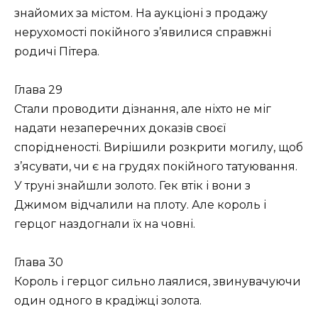
знайомих за містом. На аукціоні з продажу
нерухомості покійного з’явилися справжні
родичі Пітера.
Глава 29
Стали проводити дізнання, але ніхто не міг
надати незаперечних доказів своєї
спорідненості. Вирішили розкрити могилу, щоб
з’ясувати, чи є на грудях покійного татуювання.
У труні знайшли золото. Гек втік і вони з
Джимом відчалили на плоту. Але король і
герцог наздогнали їх на човні.
Глава 30
Король і герцог сильно лаялися, звинувачуючи
один одного в крадіжці золота.