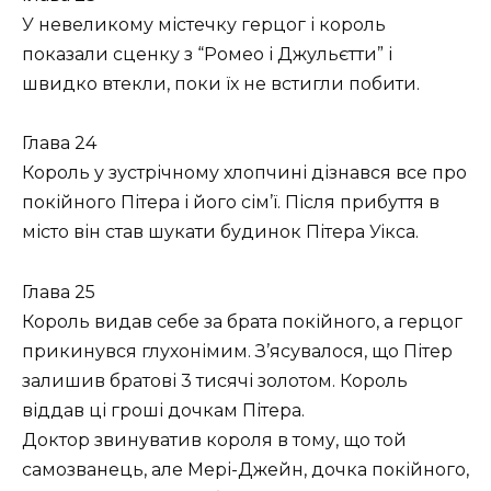
У невеликому містечку герцог і король
показали сценку з “Ромео і Джульєтти” і
швидко втекли, поки їх не встигли побити.
Глава 24
Король у зустрічному хлопчині дізнався все про
покійного Пітера і його сім’ї. Після прибуття в
місто він став шукати будинок Пітера Уікса.
Глава 25
Король видав себе за брата покійного, а герцог
прикинувся глухонімим. З’ясувалося, що Пітер
залишив братові 3 тисячі золотом. Король
віддав ці гроші дочкам Пітера.
Доктор звинуватив короля в тому, що той
самозванець, але Мері-Джейн, дочка покійного,