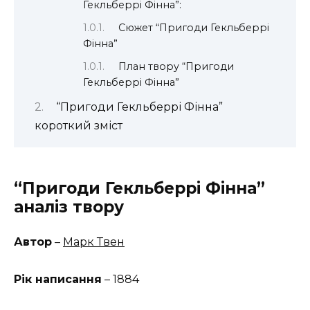
Гекльберрі Фінна”:
Сюжет “Пригоди Гекльберрі
Фінна”
План твору “Пригоди
Гекльберрі Фінна”
“Пригоди Гекльберрі Фінна”
короткий зміст
“Пригоди Гекльберрі Фінна”
аналіз твору
Автор
–
Марк Твен
Рік написання
– 1884