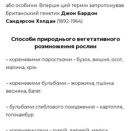
або особини. Вперше цей термін запропонував
британський генетик
Джон Бардон
Сандзрсон Хзлдан
(1892-1964).
Способи природнього вегетативного
розмноження рослин
–
кореневими паростками
– бузок, вишня, осот,
малина, хрін.
–
кореневими бульбами
– жоржина, пшінка
весняна, батат.
–
бульбами стеблового походження
– картопля,
топінамбур.
–
кореневищами
– пирій, деревій, меліса,