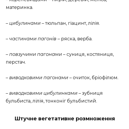
материнка.
–
цибулинами
– тюльпан, гіацинт, лілія.
–
частинами пагонів
– ряска, верба.
–
повзучими пагонами
– суниця, костяниця,
перстач.
–
виводковими пагонами
– очиток, бріофілюм.
–
виводковими цибулинками
– зубниця
бульбиста, лілія, тонконіг бульбистий.
Штучне вегетативне розмноження