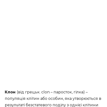
Клон
(від грецьк. clon – паросток, гілка) –
популяція клітин або особин, яка утворюється в
результаті безстатевого поділу з однієї клітини