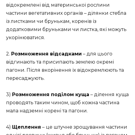
відокремлені від материнської рослини
частини вегетативних органів – ділянки стебла
із листками чи брунькам, коренів із
додатковими бруньками чи листка, які можуть
укорінюватися.
2.
Розмноження відсадками
– для цього
відгинають та присипають землею окремі
пагони. Після вкорінення їх відокремлюють та
пересаджують.
3)
Розмноження поділом куща
– ділення куща
проводять таким чином, щоб кожна частина
мала надземні корені та пагони.
4)
Щеплення
– це штучне зрощування частини