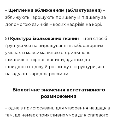
–
Щеплення зближенням (аблактування)
–
зближують і зрощують прищепу й підщепу за
допомогою язичків – косих надрізів на корі.
5)
Культура ізольованих тканин
– цей спосіб
ґрунтується на вирощуванні в лабораторних
умовах із максимальною стерильністю
шматочків твірної тканини, здатних до
швидкого поділу й розвитку в структури, які
нагадують зародок рослини.
Біологічне значення вегетативного
розмноження
– одне з пристосувань для утворення нащадків
там, де немає сприятливих умов для статевого