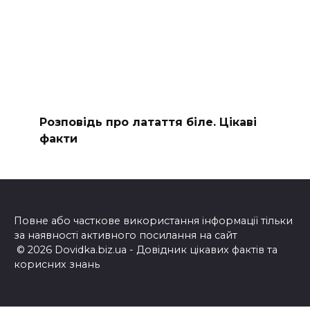
Розповідь про латаття біле. Цікаві
факти
Повне або часткове використання інформації тільки
за наявності активного посилання на сайт
© 2026 Dovidka.biz.ua - Довідник цікавих фактів та
корисних знань