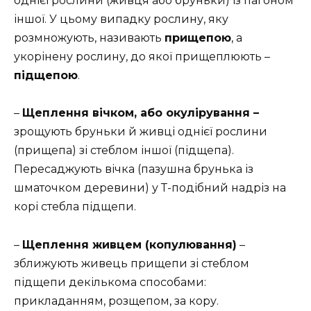
однієї рослини (живця або бруньки) із пагоном
іншої. У цьому випадку рослину, яку
розмножують, називають
прищепою
, а
укорінену рослину, до якої прищеплюють –
підщепою
.
–
Щеплення вічком, або окулірування –
зрощують бруньки й живці однієї рослини
(прищепа) зі стеблом іншої (підщепа).
Пересаджують вічка (пазушна брунька із
шматочком деревини) у Т-подібний надріз на
корі стебла підщепи.
–
Щеплення живцем (копулювання)
–
зближують живець прищепи зі стеблом
підщепи декількома способами:
прикладанням, розщепом, за кору.