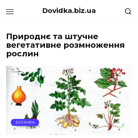
Перейти
Dovidka.biz.ua
до
вмісту
Природнє та штучне
вегетативне розмноження
рослин
БОТАНІКА