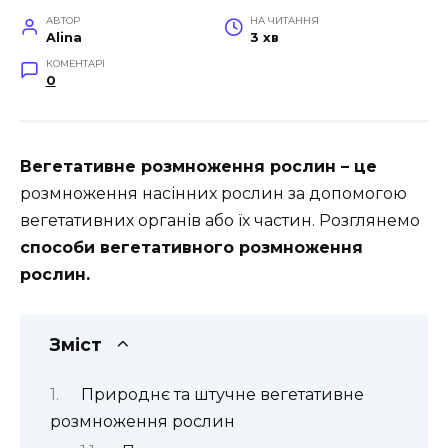
АВТОР
НА ЧИТАННЯ
Alina
3 хв
КОМЕНТАРІ
0
Вегетативне розмноження рослин – це
розмноження насінних рослин за допомогою
вегетативних органів або їх частин. Розглянемо
способи вегетативного розмноження
рослин.
Зміст
Природнє та штучне вегетативне
розмноження рослин