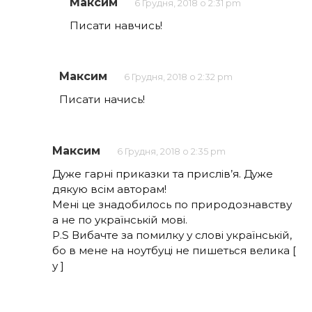
Максим
6 Грудня, 2018 о 2:31 pm
Писати навчись!
Максим
6 Грудня, 2018 о 2:32 pm
Писати начись!
Максим
6 Грудня, 2018 о 2:35 pm
Дуже гарні приказки та прислів’я. Дуже
дякую всім авторам!
Мені це знадобилось по природознавству
а не по українській мові.
P.S Вибачте за помилку у слові українській,
бо в мене на ноутбуці не пишеться велика [
у ]