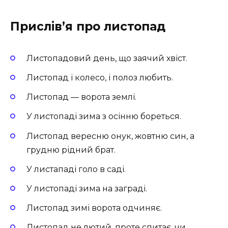
Прислів’я про листопад
Листопадовий день, що заячий хвіст.
Листопад і колесо, і полоз любить.
Листопад — ворота землі.
У листопаді зима з осінню бореться.
Листопад вересню онук, жовтню син, а
грудню рідний брат.
У листападі голо в саді.
У листопаді зима на заграді.
Листопад зимі ворота одчиняє.
Листопад не лютий, проте спитає, чи