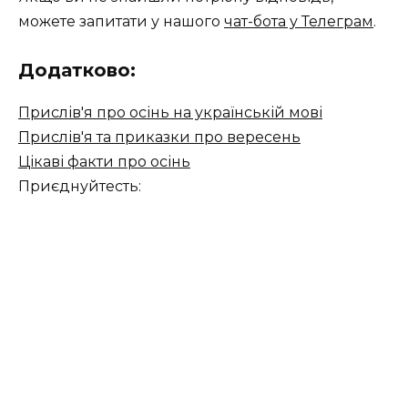
можете запитати у нашого
чат-бота у Телеграм
.
Додатково:
Прислів'я про осінь на українській мові
Прислів'я та приказки про вересень
Цікаві факти про осінь
Приєднуйтесть: