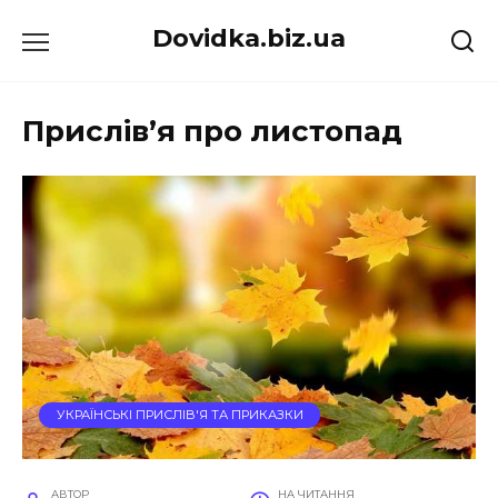
Перейти
Dovidka.biz.ua
до
вмісту
Прислів’я про листопад
УКРАЇНСЬКІ ПРИСЛІВ'Я ТА ПРИКАЗКИ
АВТОР
НА ЧИТАННЯ