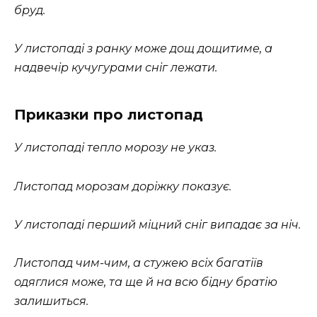
бруд.
У листопаді з ранку може дощ дощитиме, а
надвечір кучугурами сніг лежати.
Приказки про листопад
У листопаді тепло морозу не указ.
Листопад морозам доріжку показує.
У листопаді перший міцний сніг випадає за ніч.
Листопад чим-чим, а стужею всіх багатіїв
одяглися може, та ще й на всю бідну братію
залишиться.