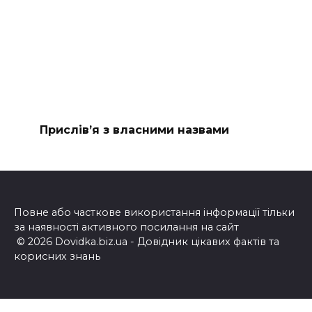
Прислів’я з власними назвами
Повне або часткове використання інформації тільки
за наявності активного посилання на сайт
© 2026 Dovidka.biz.ua - Довідник цікавих фактів та
корисних знань