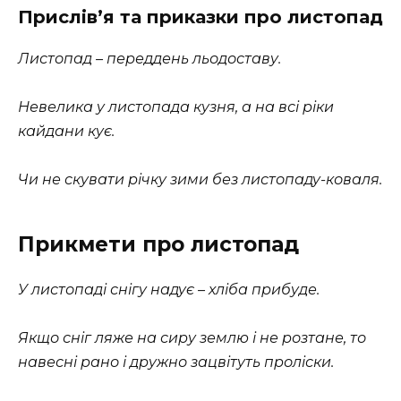
Прислів’я та приказки про листопад
Листопад – переддень льодоставу.
Невелика у листопада кузня, а на всі ріки
кайдани кує.
Чи не скувати річку зими без листопаду-коваля.
Прикмети про листопад
У листопаді снігу надує – хліба прибуде.
Якщо сніг ляже на сиру землю і не розтане, то
навесні рано і дружно зацвітуть проліски.