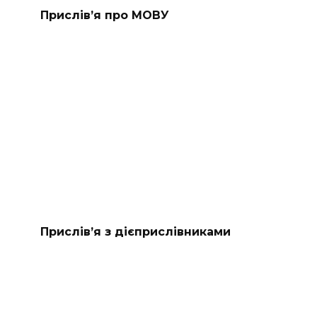
Прислів’я про МОВУ
Прислів’я з дієприслівниками