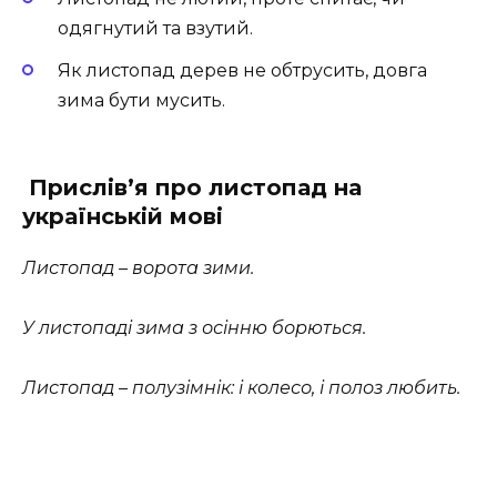
одягнутий та взутий.
Як листопад дерев не обтрусить, довга
зима бути мусить.
Прислів’я про листопад на
українській мові
Листопад – ворота зими.
У листопаді зима з осінню борються.
Листопад – полузімнік: і колесо, і полоз любить.