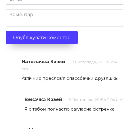
*
Коментар
Наталачка Казєй
2 Листопада, 2015 о 3:24
pm
Атлічниє преслєв’я спасєбачки друзяшкы
Векачка Казей
9 Листопада, 2015 о 11:04 am
Я с табой полнастю сагласна сістрєнка