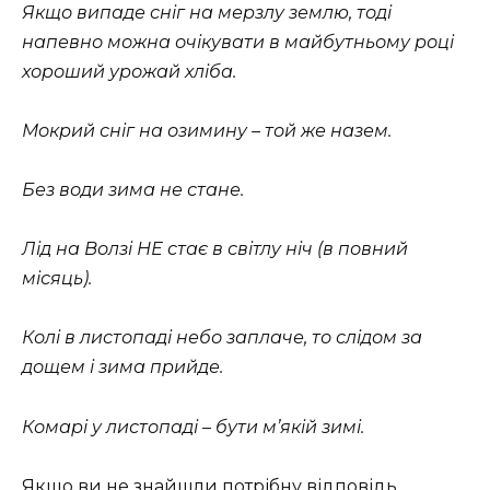
Якщо випаде сніг на мерзлу землю, тоді
напевно можна очікувати в майбутньому році
хороший урожай хліба.
Мокрий сніг на озимину – той же назем.
Без води зима не стане.
Лід на Волзі НЕ стає в світлу ніч (в повний
місяць).
Колі в листопаді небо заплаче, то слідом за
дощем і зима прийде.
Комарі у листопаді – бути м’якій зимі.
Якщо ви не знайшли потрібну відповідь,