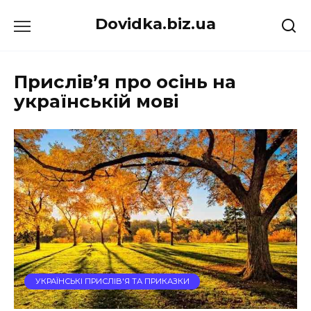
Перейти
Dovidka.biz.ua
до
вмісту
Прислів’я про осінь на
українській мові
УКРАЇНСЬКІ ПРИСЛІВ'Я ТА ПРИКАЗКИ