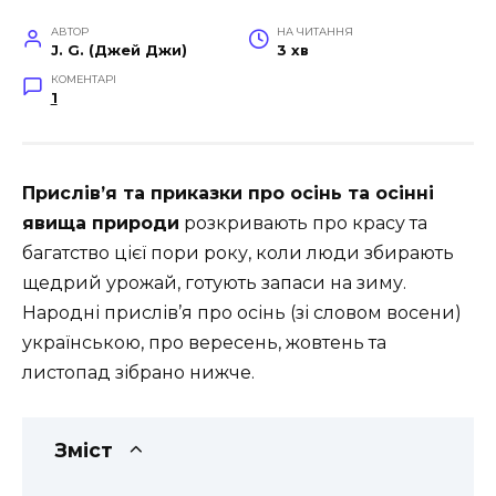
АВТОР
НА ЧИТАННЯ
J. G. (Джей Джи)
3 хв
КОМЕНТАРІ
1
Прислів’я та приказки про осінь та осінні
явища природи
розкривають про красу та
багатство цієї пори року, коли люди збирають
щедрий урожай, готують запаси на зиму.
Народні прислів’я про осінь (зі словом восени)
українською, про вересень, жовтень та
листопад зібрано нижче.
Зміст