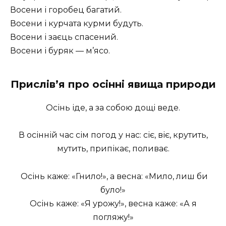
Восени і горобец багатий.
Восени і курчата курми будуть.
Восени і заєць спасений.
Восени і буряк — м’ясо.
Прислів’я про осінні явища природи
Осінь іде, а за собою дощі веде.
В осінній час сім погод у нас: сіє, віє, крутить,
мутить, припікає, поливає.
Осінь каже: «Гнило!», а весна: «Мило, лиш би
було!»
Осінь каже: «Я урожу!», весна каже: «А я
погляжу!»