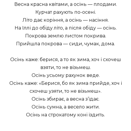
Весна красна квітами, а осінь — плодами.
Курчат рахують по-осені.
Літо дає коріння, а осінь — насіння.
На Іллі до обіду літо, а після обіду — осінь.
Покрова землю листом покрива.
Прийшла покрова — сиди, чумак, дома.
Осінь каже: берися, а то як зима, хоч і схочеш
взяти, то не візьмеш.
Осінь усьому рахунок веде.
Осінь каже: «Берися, бо як зима прийде, хоч і
схочеш узяти, то не візьмеш».
Осінь збирає, а весна з’їдає.
Осінь сумна, а весело жити.
Осінь на строкатому коні їздить.