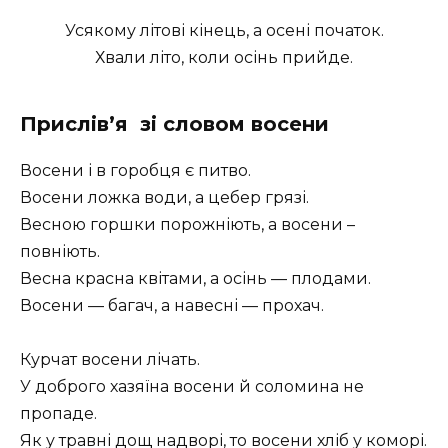
Усякому літові кінець, а осені початок.
Хвали літо, коли осінь прийде.
Прислів’я зі словом восени
Восени і в горобця є питво.
Восени ложка води, а цебер грязі.
Весною горшки порожніють, а восени –
повніють.
Весна красна квітами, а осінь — плодами.
Восени — багач, а навесні — прохач.
Курчат восени лічать.
У доброго хазяїна восени й соломина не
пропаде.
Як у травні дощ надворі, то восени хліб у коморі.