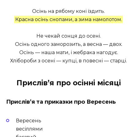
Осінь на рябому коні їздить.
Красна осінь снопами, а зима намолотом.
Не чекай сонця до осені.
Осінь одного заморозить, а весна — двох.
Осінь — наша мати, і жебрака нагодує.
Хлібороби з осені — купці, в повесні — старці.
Прислів’я про осінні місяці
Прислів’я та приказки про Вересень
Вересень
весіллями