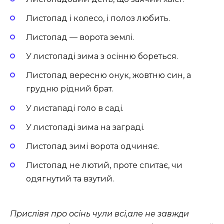
Листопад і колесо, і полоз любить.
Листопад — ворота землі.
У листопаді зима з осінню бореться.
Листопад вересню онук, жовтню син, а
грудню рідний брат.
У листападі голо в саді.
У листопаді зима на заграді.
Листопад зимі ворота одчиняє.
Листопад не лютий, проте спитає, чи
одягнутий та взутий.
Прислівя про осінь чули всі,але не завжди