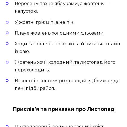
Вересень пахне яблуками, а жовтень —
капустою.
У жовтні гріє ціп, а не піч.
Плаче жовтень холодними сльозами.
Ходить жовтень по краю та й виганяє птахів
із раю.
Жовтень хоч і холодний, та листопад його
перехолодить.
В жовтні з сонцем розпрощайся, ближче до
печі підбирайся.
Прислів’я та приказки про Листопад
Листопадовий день, що заячий хвіст.