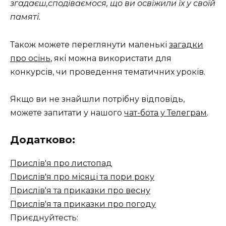
згадаєш,сподіваємося, що ви освіжили їх у своїй
памяті.
Також можете переглянути маленькі
загадки
про осінь
, які можна використати для
конкурсів, чи проведення тематичних уроків.
Якщо ви не знайшли потрібну відповідь,
можете запитати у нашого
чат-бота у Телеграм
.
Додатково:
Прислів'я про листопад
Прислів'я про місяці та пори року
Прислів'я та приказки про весну
Прислів'я та приказки про погоду
Приєднуйтесть: