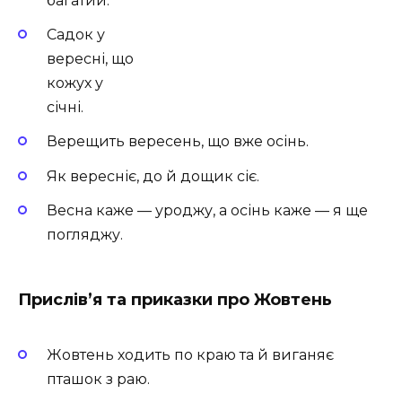
багатий.
Садок у
вересні, що
кожух у
січні.
Верещить вересень, що вже осінь.
Як вересніє, до й дощик сіє.
Весна каже — уроджу, а осінь каже — я ще
погляджу.
Прислів’я та приказки про Жовтень
Жовтень ходить по краю та й виганяє
пташок з раю.