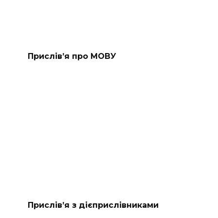
Прислів’я про МОВУ
Прислів’я з дієприслівниками