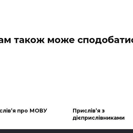
ам також може сподобати
слів’я про МОВУ
Прислів’я з
дієприслівниками