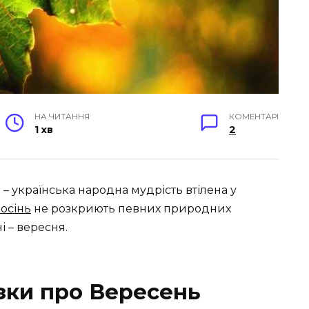
НА ЧИТАННЯ
КОМЕНТАРІ
1 хв
2
ь
– українська народна мудрість втілена у
 осінь
не розкриють певних природних
 – вересня.
азки про Вересень