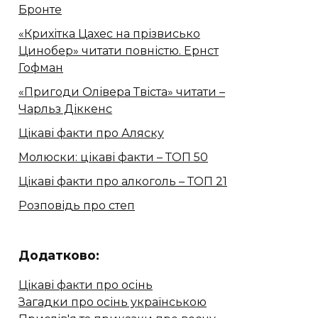
Бронте
«Крихітка Цахес на прізвисько
Цинобер» читати повністю. Ернст
Гофман
«Пригоди Олівера Твіста» читати –
Чарльз Діккенс
Цікаві факти про Аляску
Молюски: цікаві факти – ТОП 50
Цікаві факти про алкоголь – ТОП 21
Розповідь про степ
Додатково:
Цікаві факти про осінь
Загадки про осінь українською