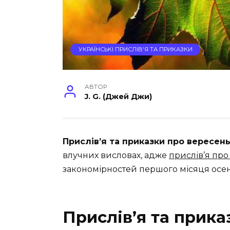
УКРАЇНСЬКІ ПРИСЛІВ'Я ТА ПРИКАЗКИ
АВТОР
J. G. (Джей Джи)
Прислів’я та приказки про вересен
влучних висловах, адже
прислів’я про
закономірностей першого місяця осені
Прислів’я та прик