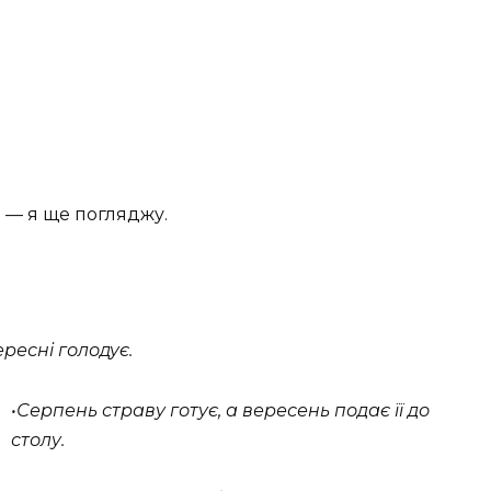
е — я ще погляджу.
ересні голодує.
•Серпень страву готує, а вересень подає її до
столу.