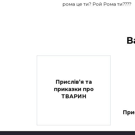
рома це ти? Рой Рома ти????
В
Прислів’я та
приказки про
ТВАРИН
При