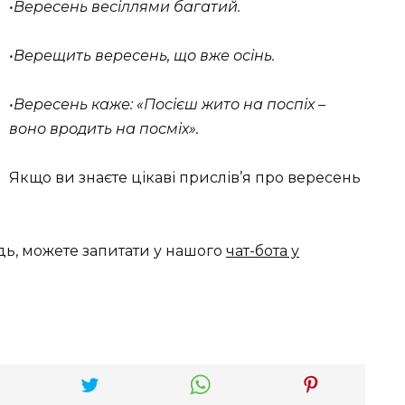
•Вересень весіллями багатий.
•Верещить вересень, що вже осінь.
•Вересень каже: «Посієш жито на поспіх –
воно вродить на посміх».
Якщо ви знаєте цікаві прислів’я про вересень
дь, можете запитати у нашого
чат-бота у