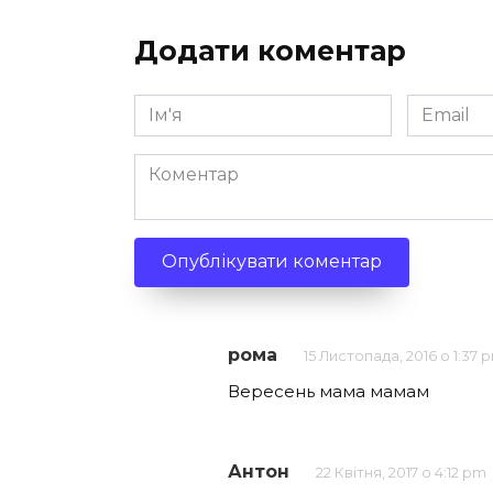
Додати коментар
Ім'я
Email
*
*
Коментар
рома
15 Листопада, 2016 о 1:37 
Вересень мама мамам
Антон
22 Квітня, 2017 о 4:12 pm