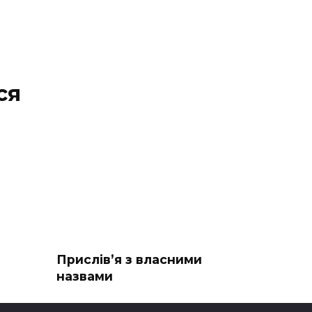
ся
Прислів’я з власними
назвами