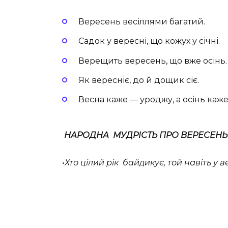
Вересень весіллями багатий.
Садок у вересні, що кожух у січні.
Верещить вересень, що вже осінь.
Як вересніє, до й дощик сіє.
Весна каже — уроджу, а осінь каж
НАРОДНА МУДРІСТЬ ПРО ВЕРЕСЕНЬ
•Хто цілий рік байдикує, той навіть у в