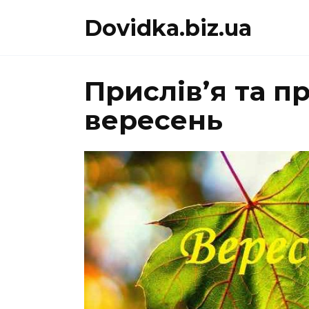
Перейти
Dovidka.biz.ua
до
вмісту
Прислів’я та п
вересень