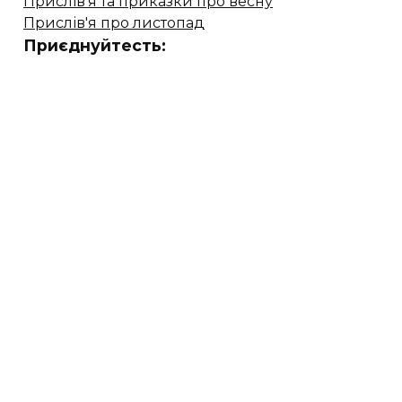
Прислів'я та приказки про весну
Прислів'я про листопад
Приєднуйтесть: