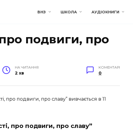
ВНЗ
ШКОЛА
АУДІОКНИГИ
 про подвиги, про
НА ЧИТАННЯ
КОМЕНТАРІ
2 хв
0
, про подвиги, про славу” вивчається в 11
і, про подвиги, про славу”