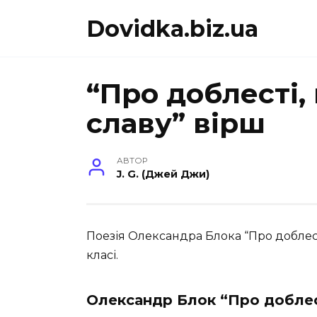
Перейти
Dovidka.biz.ua
до
вмісту
“Про доблесті,
славу” вірш
АВТОР
J. G. (Джей Джи)
Поезія Олександра Блока “Про доблесті
класі.
Олександр Блок “Про доблест