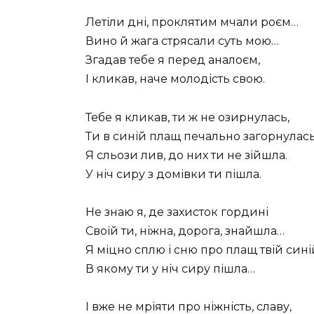
Летіли дні, проклятим мчали роєм…
Вино й жага стрясали суть мою…
Згадав тебе я перед аналоєм,
І кликав, наче молодість свою.
Тебе я кликав, ти ж не озирнулась,
Ти в синій плащ печально загорнулась
Я сльози лив, до них ти не зійшла.
У ніч сиру з домівки ти пішла.
Не знаю я, де захисток гордині
Своїй ти, ніжна, дорога, знайшла…
Я міцно сплю і сню про плащ твій сині
В якому ти у ніч сиру пішла…
І вже не мріяти про ніжність, славу,