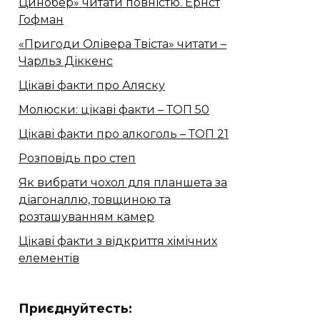
Цинобер» читати повністю. Ернст
Гофман
«Пригоди Олівера Твіста» читати –
Чарльз Діккенс
Цікаві факти про Аляску
Молюски: цікаві факти – ТОП 50
Цікаві факти про алкоголь – ТОП 21
Розповідь про степ
Як вибрати чохол для планшета за
діагоналлю, товщиною та
розташуванням камер
Цікаві факти з відкриття хімічних
елементів
Приєднуйтесть: