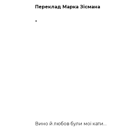
Переклад Марка Зісмана
*
Вино й любов були мої кати…