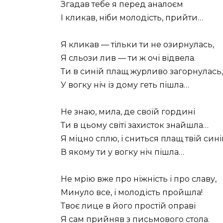
Згадав тебе я перед аналоєм
І кликав, ніби молодість, прийти…
Я кликав — тільки ти не озирнулась,
Я сльози лив — ти ж очі відвела.
Ти в синій плащ журливо загорнулась,
У вогку ніч із дому геть пішла…
Не знаю, мила, де своїй гордині
Ти в цьому світі захисток знайшла…
Я міцно сплю, і сниться плащ твій сині
В якому ти у вогку ніч пішла…
Не мрію вже про ніжність і про славу,
Минуло все, і молодість пройшла!
Твоє лице в його простій оправі
Я сам прийняв з письмового стола.