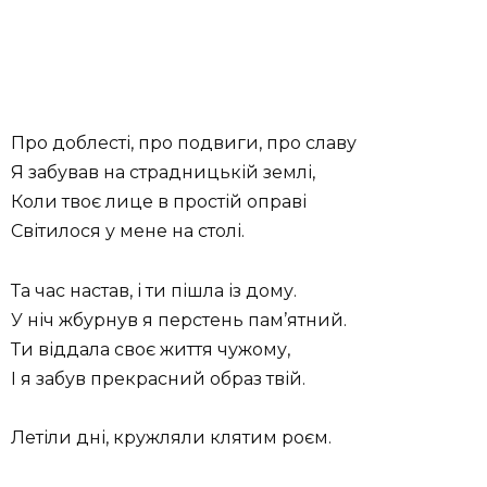
Про доблесті, про подвиги, про славу
Я забував на страдницькій землі,
Коли твоє лице в простій оправі
Світилося у мене на столі.
Та час настав, і ти пішла із дому.
У ніч жбурнув я перстень пам’ятний.
Ти віддала своє життя чужому,
І я забув прекрасний образ твій.
Летіли дні, кружляли клятим роєм.