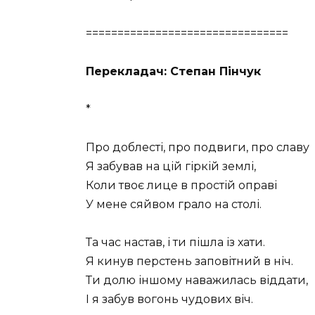
================================
Перекладач: Степан Пінчук
*
Про доблесті, про подвиги, про славу
Я забував на цій гіркій землі,
Коли твоє лице в простій оправі
У мене сяйвом грало на столі.
Та час настав, і ти пішла із хати.
Я кинув перстень заповітний в ніч.
Ти долю іншому наважилась віддати,
І я забув вогонь чудових віч.