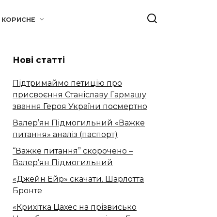
КОРИСНЕ
Нові статті
Підтримаймо петицію про
присвоєння Станіславу Гармашу
звання Героя України посмертно
Валер’ян Підмогильний «Важке
питання» аналіз (паспорт)
“Важке питання” скорочено –
Валер’ян Підмогильний
«Джейн Ейр» скачати. Шарлотта
Бронте
«Крихітка Цахес на прізвисько