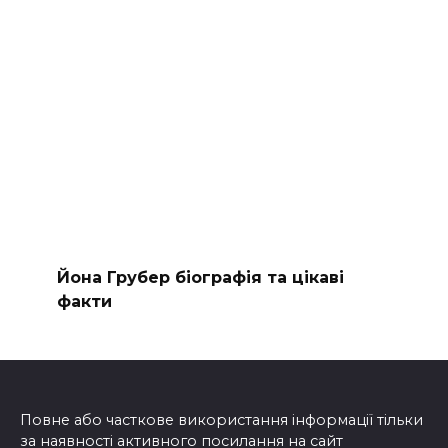
Йона Грубер біографія та цікаві
факти
Повне або часткове використання інформації тільки
за наявності активного посилання на сайт