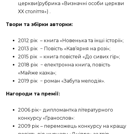
церкви(рубрика «Визначні особи церкви
ХХ століття») .
Твори та збірки авторки:
2012 рік
– книга «Новенька та інші історії»;
2013 рік
− Повість «Кав’ярня на розі»;
2015 рік
– книга повістей «До сивих гір»;
2018 рік
− електронна книга, повість
«Майже казка»;
2019 рік
− роман «Забута мелодія».
Нагороди та премії:
2006 рік− дипломантка літературного
конкурсу «Гранослов»:
2009 рік – переможець конкурсу на кращу