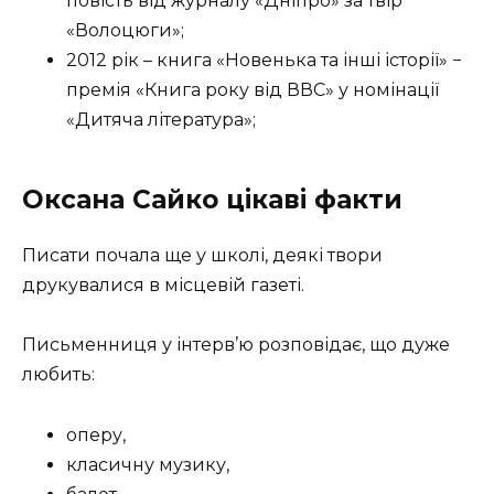
повість від журналу «Дніпро» за твір
«Волоцюги»;
2012 рік – книга «Новенька та інші історії» −
премія «Книга року від ВВС» у номінації
«Дитяча література»;
Оксана Сайко цікаві факти
Писати почала ще у школі, деякі твори
друкувалися в місцевій газеті.
Письменниця у інтерв’ю розповідає, що дуже
любить:
оперу,
класичну музику,