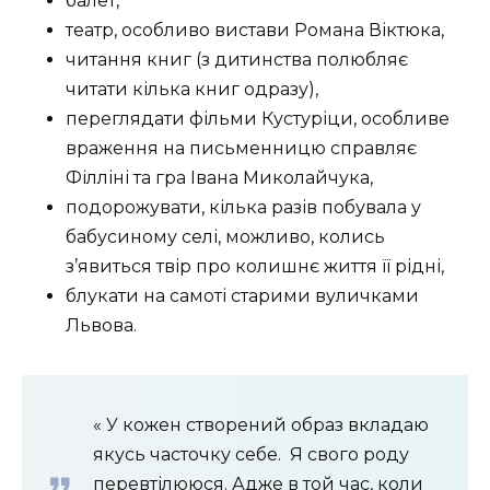
балет,
театр, особливо вистави Романа Віктюка,
читання книг (з дитинства полюбляє
читати кілька книг одразу),
переглядати фільми Кустуріци, особливе
враження на письменницю справляє
Філліні та гра Івана Миколайчука,
подорожувати, кілька разів побувала у
бабусиному селі, можливо, колись
з’явиться твір про колишнє життя її рідні,
блукати на самоті старими вуличками
Львова.
« У кожен створений образ вкладаю
якусь часточку себе.
Я свого роду
перевтілююся. Адже в той час, коли