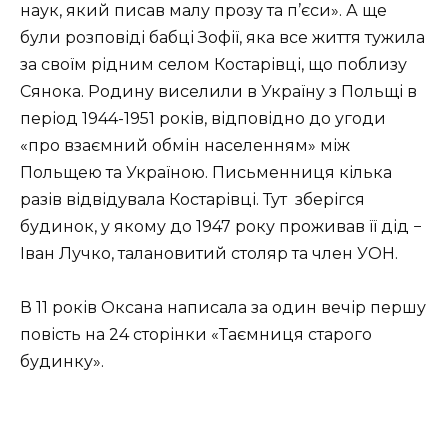
наук, який писав малу прозу та п’єси». А ще
були розповіді бабці Зофії, яка все життя тужила
за своїм рідним селом Костарівці, що поблизу
Сянока. Родину виселили в Україну з Польщі в
період 1944-1951 років, відповідно до угоди
«про взаємний обмін населенням» між
Польщею та Україною. Письменниця кілька
разів відвідувала Костарівці. Тут
зберігся
будинок, у якому до 1947 року проживав її дід −
Іван Лучко, талановитий столяр та член УОН.
В 11 років Оксана написала за один вечір першу
повість на 24 сторінки «Таємниця старого
будинку».