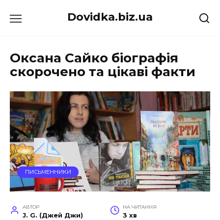
Перейти
Dovidka.biz.ua
до
вмісту
Оксана Сайко біографія
скорочено та цікаві факти
ПИСЬМЕННИКИ
АВТОР
НА ЧИТАННЯ
J. G. (Джей Джи)
3 хв