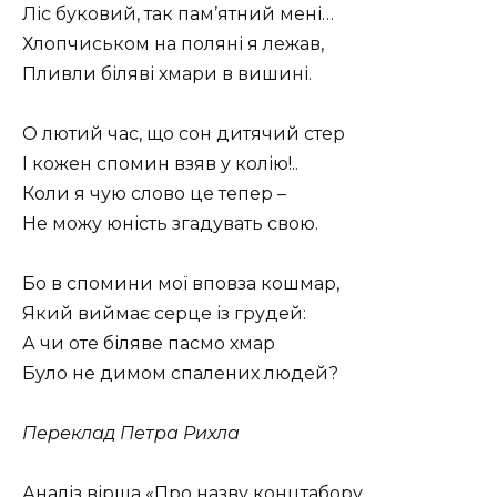
Ліс буковий, так пам’ятний мені…
Хлопчиськом на поляні я лежав,
Пливли біляві хмари в вишині.
О лютий час, що сон дитячий стер
І кожен спомин взяв у колію!..
Коли я чую слово це тепер –
Не можу юність згадувать свою.
Бо в спомини мої вповза кошмар,
Який виймає серце із грудей:
А чи оте біляве пасмо хмар
Було не димом спалених людей?
Переклад Петра Рихла
Аналіз
вірша «Про назву концтабору