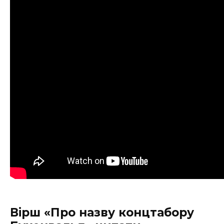
Вірш «Про назву концтабору