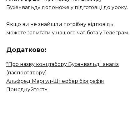
Бухенвальд» допоможе у підготовці до уроку.
Якщо ви не знайшли потрібну відповідь,
можете запитати у нашого
чат-бота у Телеграм
.
Додатково:
"Про назву концтабору Бухенвальд" аналіз
(паспорт твору)
Альфред Маргул-Шпербер біографія
Приєднуйтесть: