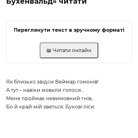
Бухенвальд» читати
Переглянути текст в зручному форматі
📖 Читати онлайн
Як близько звідси Веймар гомонів!
А тут – навіки мовкли голоси…
Мене проймає невимовний гнів,
Бо й край мій зветься: Букові ліси.