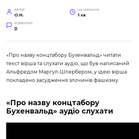
АВТОР
НА ЧИТАННЯ
O.H.
1 хв
КОМЕНТАРІ
0
«Про назву концтабору Бухенвальд» читати
текст вірша та слухати аудіо, що був написаний
Альфредом Маргул-Шпербером, у ідею вірша
покладено засудження злочинів фашизму.
«Про назву концтабору
Бухенвальд» аудіо слухати