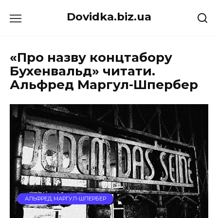
Перейти
Dovidka.biz.ua
до
вмісту
«Про назву концтабору
Бухенвальд» читати.
Альфред Маргул-Шпербер
АЛЬФРЕД МАРГУЛ-ШПЕРБЕР