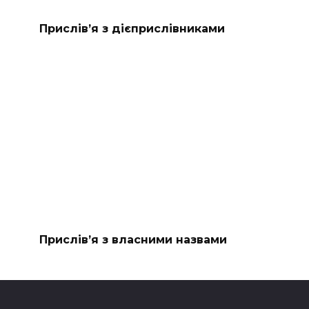
Прислів’я з дієприслівниками
Прислів’я з власними назвами