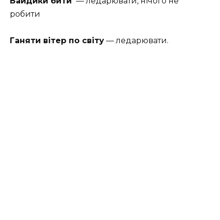
Байдики бити
— ледарювати, нічого не
робити
Ганяти вітер по світу
— ледарювати.