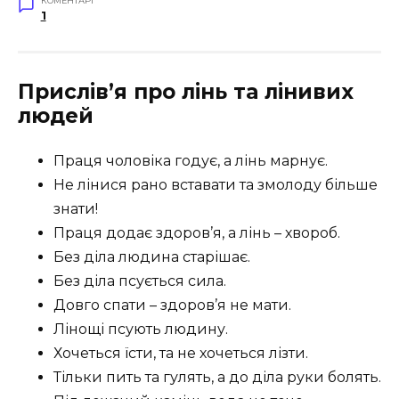
КОМЕНТАРІ
1
Прислів’я про лінь та лінивих
людей
Праця чоловіка годує, а лінь марнує.
Не лінися рано вставати та змолоду більше
знати!
Праця додає здоров’я, а лінь – хвороб.
Без діла людина старішає.
Без діла псується сила.
Довго спати – здоров’я не мати.
Лінощі псують людину.
Хочеться їсти, та не хочеться лізти.
Тільки пить та гулять, а до діла руки болять.