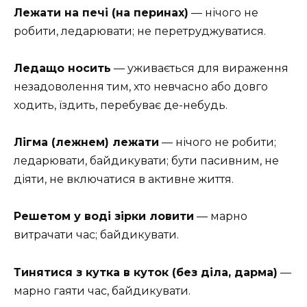
Лежати на печі (на перинах)
— нічого не
робити, ледарювати; не перетруджуватися.
Ледащо носить
— уживається для вираження
незадоволення тим, хто невчасно або довго
ходить, їздить, перебуває де-небудь.
Лігма (лежнем) лежати
— нічого не робити;
ледарювати, байдикувати; бути пасивним, не
діяти, не включатися в активне життя.
Решетом у воді зірки ловити
— марно
витрачати час; байдикувати.
Тинятися з кутка в куток (без діла, дарма)
—
марно гаяти час, байдикувати.