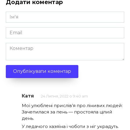
Додати коментар
Ім'я
*
Email
*
Коментар
Катя
24 Липня, 2022 о 9:40 am
Мої улюблені прислів’я про лінивих людей:
Зачепилася за пень — простояла цілий
день.
У ледачого хазяїна і чоботи з ніг украдуть.