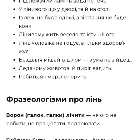
Під лежачий камінь вода не тече.
У лінивого що у дворі, те й на столі.
Із лежі не буде одежі, а зі спання не буде
коня.
Лінивому жить весело, та їсти нічого.
Лінь чоловіка не годує, а тільки здоров’я
жує.
Безділля мішай із ділом — з ума не зійдеш.
Ледачому животові й пиріг вадить.
Робить, як мерзле горить.
Фразеологізми про лінь
Ворон (галок, галки) лічити
— нічого не
робити, не працювати, ледарювати