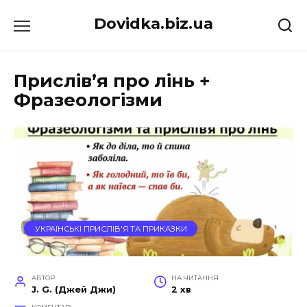
Перейти
Dovidka.biz.ua
до
вмісту
Прислів’я про лінь +
Фразеологізми
УКРАЇНСЬКІ ПРИСЛІВ'Я ТА ПРИКАЗКИ
АВТОР
НА ЧИТАННЯ
J. G. (Джей Джи)
2 хв