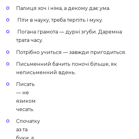
Палиця хоч і німа, а декому дає ума.
Піти в науку, треба терпіть і муку.
Погана грамота — дурні згуби. Даремна
трата часу.
Потрібно учиться — завжди пригодиться.
Письменний бачить поночі більше, як
неписьменний вдень.
Писать
— не
язиком
чесать.
Спочатку
аз та
буки, а