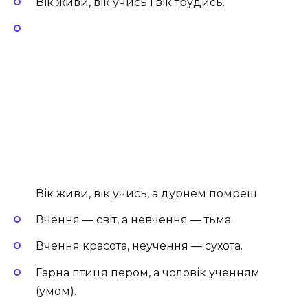
Вік живи, вік учись і вік трудись.
Вік живи, вік учись, а дурнем помреш.
Вчення — світ, а невчення — тьма.
Вчення красота, неучення — сухота.
Гарна птиця пером, а чоловік ученням
(умом).