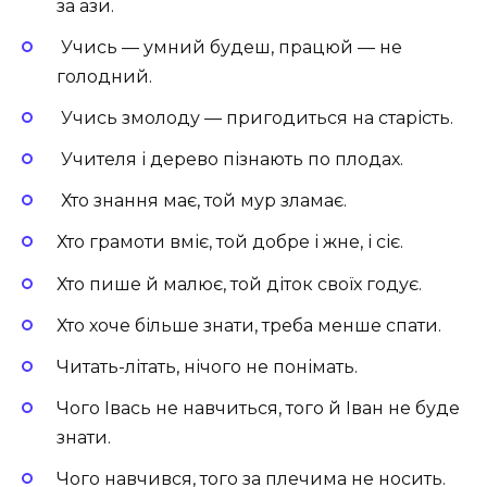
за ази.
Учись — умний будеш, працюй — не
голодний.
Учись змолоду — пригодиться на старість.
Учителя і дерево пізнають по плодах.
Хто знання має, той мур зламає.
Хто грамоти вміє, той добре і жне, і сіє.
Хто пише й малює, той діток своїх годує.
Хто хоче більше знати, треба менше спати.
Читать-літать, нічого не понімать.
Чого Івась не навчиться, того й Іван не буде
знати.
Чого навчився, того за плечима не носить.