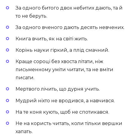
За одного битого двох небитих дають, та й
то не беруть.
За одного вченого дають десять невчених.
Книга вчить, як на світі жить.
Корінь науки гіркий, а плід смачний.
Краще сороці без хвоста літати, ніж
письменному уміти читати, та не вміти
писати.
Мертвого лічить, що дурня учить.
Мудрий ніхто не вродився, а навчився.
На те коня кують, щоб не спотикався.
Не на користь читать, коли тільки вершки
хапать.