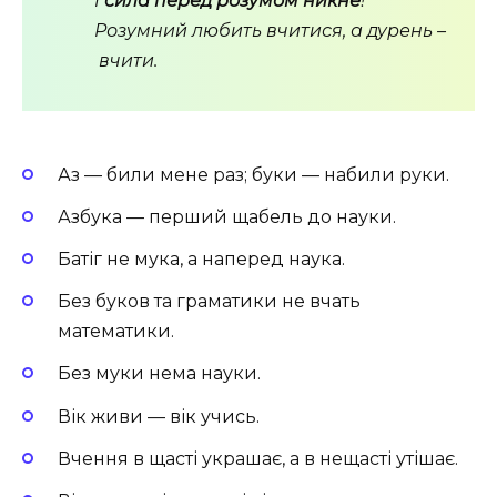
І
сила перед розумом никне
!
Розумний любить вчитися, а дурень –
вчити.
Аз — били мене раз; буки — набили руки.
Азбука — перший щабель до науки.
Батіг не мука, а наперед наука.
Без буков та граматики не вчать
математики.
Без муки нема науки.
Вік живи — вік учись.
Вчення в щасті украшає, а в нещасті утішає.