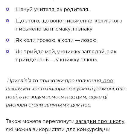
Шануй учителя, як родителя.
Що з того, що воно письменне, коли з того
пись­менства ні смаку, ні знаку.
Як коли грозою, а коли — лозою.
Як прийде май, у книжку заглядай, а як
прийде іюнь — у книжку плюнь.
Прислів’я та приказки про навчання,
про
школу
ми часто використовуємо в розмові, але
навіть не задумаємося над цим, адже ці
вислови стали звичними для нас.
Також можете переглянути
загадки про школу
,
які можна використати для конкурсів, чи