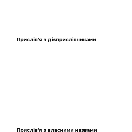
Прислів’я з дієприслівниками
Прислів’я з власними назвами