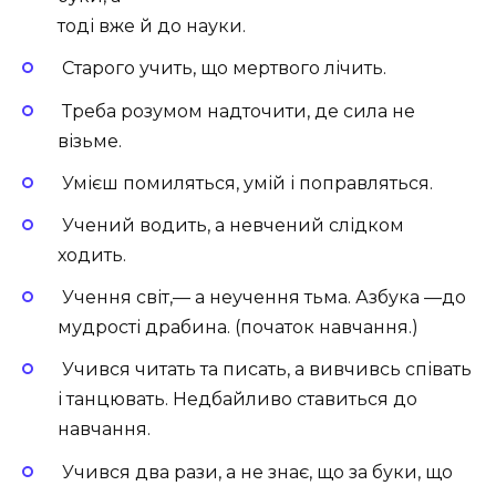
тоді вже й до науки.
Старого учить, що мертвого лічить.
Треба розумом надточити, де сила не
візьме.
Умієш помиляться, умій і поправляться.
Учений водить, а невчений слідком
ходить.
Учення світ,— а неучення тьма. Азбука —до
мудрості драбина. (початок навчання.)
Учився читать та писать, а вивчивсь співать
і танцювать. Недбайливо ставиться до
навчання.
Учився два рази, а не знає, що за буки, що