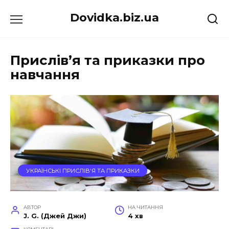
Перейти
Dovidka.biz.ua
до
вмісту
Прислів’я та приказки про
навчання
УКРАЇНСЬКІ ПРИСЛІВ'Я ТА ПРИКАЗКИ
АВТОР
НА ЧИТАННЯ
J. G. (Джей Джи)
4 хв