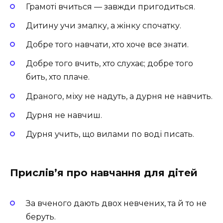
Грамоті вчиться — завжди пригодиться.
Дитину учи змалку, а жінку спочатку.
Добре того навчати, хто хоче все знати.
Добре того вчить, хто слухає; добре того
бить, хто плаче.
Драного, міху не надуть, а дурня не навчить.
Дурня не навчиш.
Дурня учить, що вилами по воді писать.
Прислів’я про навчання для дітей
За вченого дають двох невчених, та й то не
бе­руть.