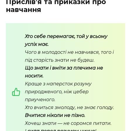
Прислів’я та приказки про
навчання
Хто себе перемагає, той у всьому
успіх має.
Чого в молодості не навчився, того і
під старість знати не будеш.
Що знати і вміти за плечима не
носити.
Краще з наперсток розуму
природженого, ніж цебер
приученого.
Хто вчиться змолоду, не знає голоду.
Вчитися ніколи не пізно.
Хочеш знати — не соромся питати.