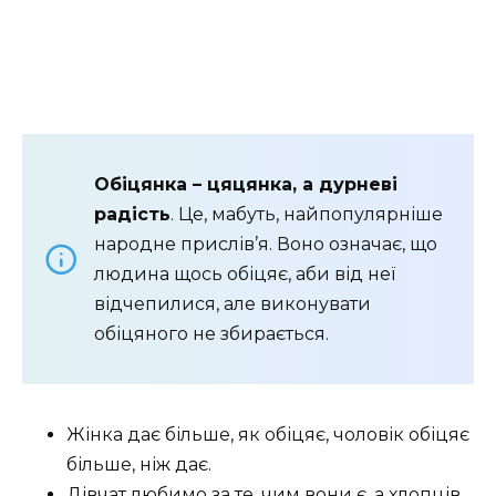
Обіцянка – цяцянка, а дурневі
радість
. Це, мабуть, найпопулярніше
народне прислів’я. Воно означає, що
людина щось обіцяє, аби від неї
відчепилися, але виконувати
обіцяного не збирається.
Жінка дає більше, як обіцяє, чоловік обіцяє
більше, ніж дає.
Дівчат любимо за те, чим вони є, а хлопців