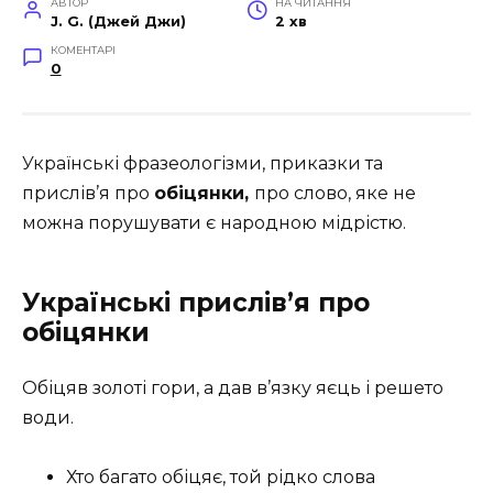
АВТОР
НА ЧИТАННЯ
J. G. (Джей Джи)
2 хв
КОМЕНТАРІ
0
Українські фразеологізми, приказки та
прислів’я про
о
біцянки,
про слово, яке не
можна порушувати є народною мідрістю.
Українські прислів’я про
обіцянки
Обіцяв золоті гори, а дав в’язку яєць і решето
води.
Хто багато обіцяє, той рідко слова