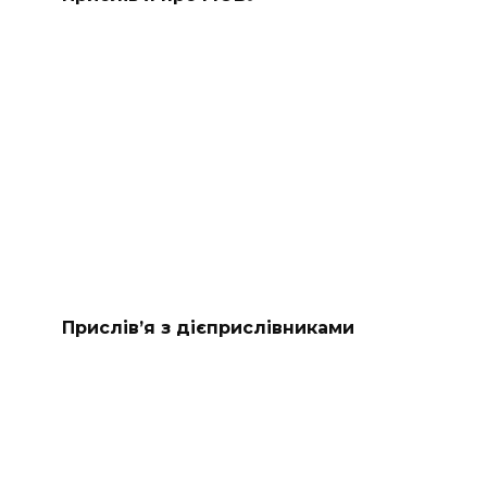
Прислів’я з дієприслівниками