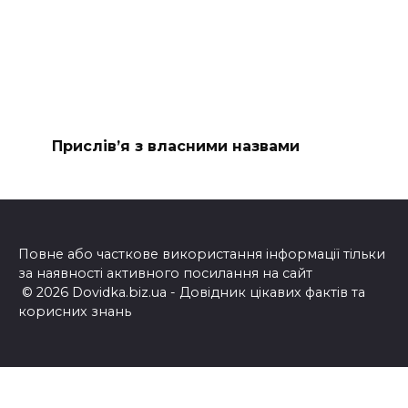
Прислів’я з власними назвами
Повне або часткове використання інформації тільки
за наявності активного посилання на сайт
© 2026 Dovidka.biz.ua - Довідник цікавих фактів та
корисних знань