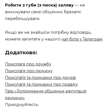
Робити з губи (з писка) халяву
— не
виконувати своєї обіцянки; брехати;
перебільшувати.
Якщо ви не знайшли потрібну відповідь,
можете запитати у нашого
чат-бота у Телеграм
.
Додатково:
Прислiв'я про дружбу
Прислів'я про людину
Прислів'я та приказки про друзів
Прислів'я та приказки про правду
Твір «Дотримання обіцянки-репутація
людини»
Приєднуйтесть: