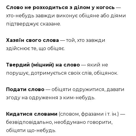
Слово не розходиться з ділом у когось
—
хто-небудь завжди виконує обіцяне або діями
підтверджує сказане.
Хазяїн свого слова
— той, хто завжди
здійснює те, що обіцяє.
Твердий (міцний) на слово
— який не
порушує, дотримується своїх слів, обіцянок.
Подати слово
— обіцяти одружитися, давати
згоду на одруження з ким-небудь.
Кидатися словами
(словом, фразами і т. ін.) —
безвідповідально, необдумано говорити,
обіцяти що-небудь.