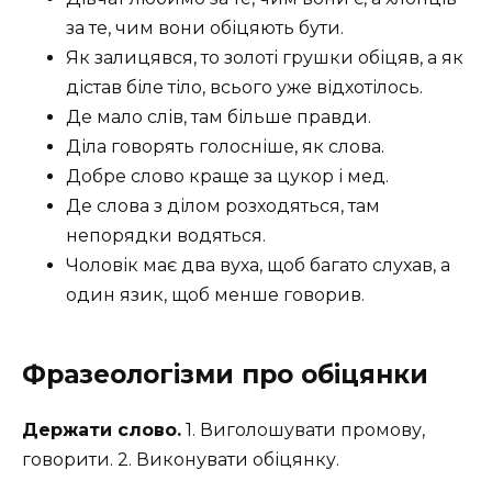
за те, чим вони обіцяють бути.
Як залицявся, то золоті грушки обіцяв, а як
дістав біле тіло, всього уже відхотілось.
Де мало слів, там більше правди.
Діла говорять голосніше, як слова.
Добре слово краще за цукор і мед.
Де слова з ділом розходяться, там
непорядки водяться.
Чоловік має два вуха, щоб багато слухав, а
один язик, щоб менше говорив.
Фразеологізми про обіцянки
Держати слово.
1. Виголошувати промову,
говорити. 2. Виконувати обіцянку.