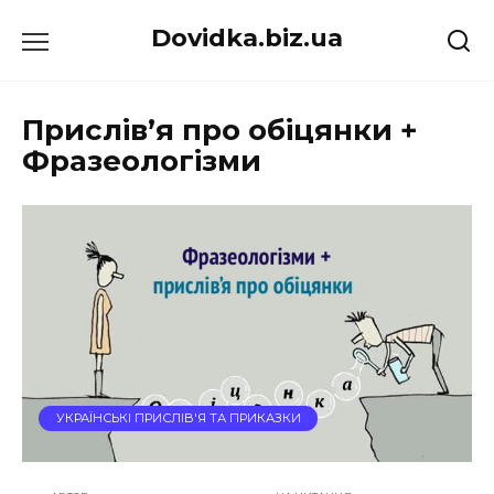
Перейти
Dovidka.biz.ua
до
вмісту
Прислів’я про обіцянки +
Фразеологізми
УКРАЇНСЬКІ ПРИСЛІВ'Я ТА ПРИКАЗКИ