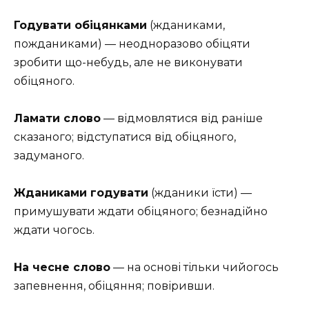
Годувати обіцянками
(жданиками,
пожданиками) — неодноразово обіцяти
зробити що-небудь, але не виконувати
обіцяного.
Ламати слово
— відмовлятися від раніше
сказаного; відступатися від обіцяного,
задуманого.
Жданиками годувати
(жданики їсти) —
примушувати ждати обіцяного; безнадійно
ждати чогось.
На чесне слово
— на основі тільки чийогось
запевнення, обіцяння; повіривши.