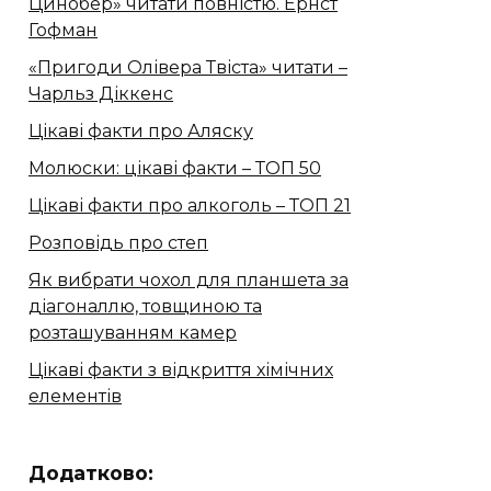
Цинобер» читати повністю. Ернст
Гофман
«Пригоди Олівера Твіста» читати –
Чарльз Діккенс
Цікаві факти про Аляску
Молюски: цікаві факти – ТОП 50
Цікаві факти про алкоголь – ТОП 21
Розповідь про степ
Як вибрати чохол для планшета за
діагоналлю, товщиною та
розташуванням камер
Цікаві факти з відкриття хімічних
елементів
Додатково: