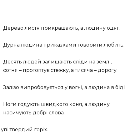
Дерево листя прикрашають, а людину одяг.
Дурна людина приказками говорити любить.
Десять людей залишають сліди на землі,
сотня – протоптує стежку, а тисяча – дорогу.
Залізо випробовується у вогні, а людина в біді.
Ноги годують швидкого коня, а людину
насичують добрі слова.
пі твердий горіх.