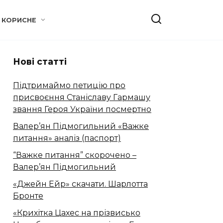
КОРИСНЕ
Нові статті
Підтримаймо петицію про
присвоєння Станіславу Гармашу
звання Героя України посмертно
Валер’ян Підмогильний «Важке
питання» аналіз (паспорт)
“Важке питання” скорочено –
Валер’ян Підмогильний
«Джейн Ейр» скачати. Шарлотта
Бронте
«Крихітка Цахес на прізвисько