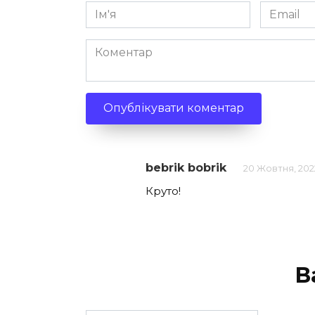
Ім'я
Email
*
*
Коментар
bebrik bobrik
20 Жовтня, 2022
Круто!
В