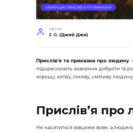
УКРАЇНСЬКІ ПРИСЛІВ'Я ТА ПРИКАЗКИ
АВТОР
J. G. (Джей Джи)
Прислів’я та приказки про людину
–
підкреслюють значення доброти та ро
хорошу,
хитру,
ліниву,
сміливу людину 
Прислів’я про
Не насититься вівцями вовк, а людин