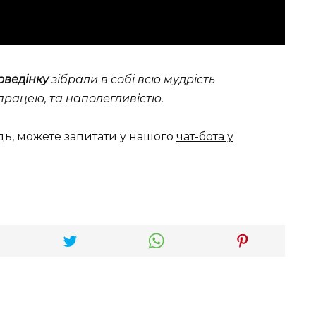
поведінку
зібрали в собі всю мудрість
працею, та наполегливістю.
дь, можете запитати у нашого
чат-бота у