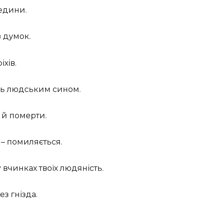
редини.
з думок.
іхів.
дь людським сином.
 й померти.
 – помиляється.
 у вчинках твоїх людяність.
з гнізда.