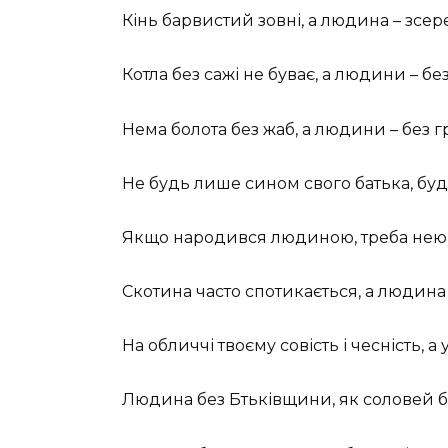
Кінь барвистий зовні, а людина – зсе
Котла без сажі не буває, а людини – бе
Нема болота без жаб, а людини – без гр
Не будь лише сином свого батька, бу
Якщо народився людиною, треба нею
Скотина часто спотикається, а людина
На обличчі твоєму совість і чесність, а
Людина без Бтьківщини, як соловей бе