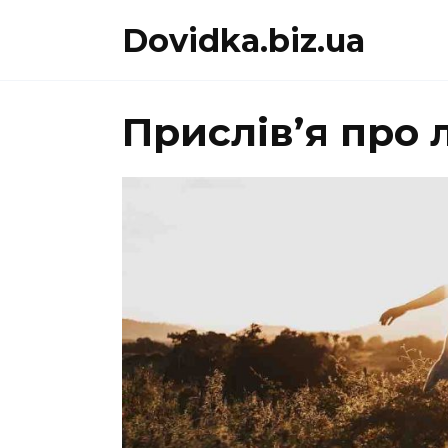
Перейти
Dovidka.biz.ua
до
вмісту
Прислів’я про