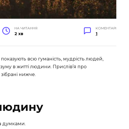
НА ЧИТАННЯ
КОМЕНТАРІ
2 хв
1
 показують всю гуманість, мудрість людей,
зуму в житті людини. П
рислів’я про
зібрані нижче.
 людину
а думками.