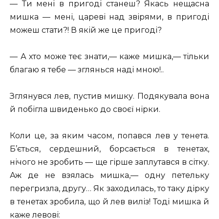
— Ти мені в пригоді станеш? Якась нещасна
мишка — мені, цареві над звірями, в пригоді
можеш стати?! В якій же це пригоді?
— А хто може теє знати,— каже мишка,— тільки
благаю я тебе — зглянься наді мною!..
Зглянувся лев, пустив мишку. Подякувала вона
й побігла швиденько до своєї нірки.
Коли це, за яким часом, попався лев у тенета.
Б’ється, сердешний, борсається в тенетах,
нічого не зробить — ще гірше заплутався в сітку.
Аж де не взялась мишка,— одну петельку
перегризла, другу… Як заходилась, то таку дірку
в тенетах зробила, що й лев виліз! Тоді мишка й
каже левові: