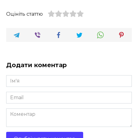
Оцініть статтю
Додати коментар
Ім'я
*
Email
*
Коментар