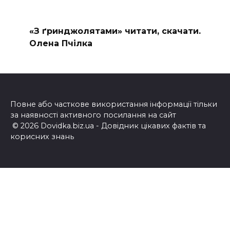
«З ґринджолятами» читати, скачати.
Олена Пчілка
Повне або часткове використання інформації тільки
за наявності активного посилання на сайт
© 2026 Dovidka.biz.ua - Довідник цікавих фактів та
корисних знань