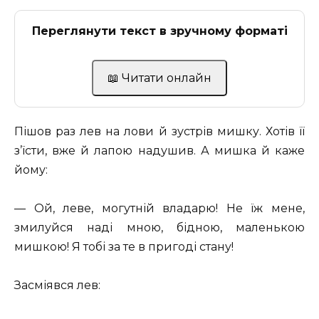
Переглянути текст в зручному форматі
📖 Читати онлайн
Пішов раз лев на лови й зустрів мишку. Хотів її
з’їсти, вже й лапою надушив. А мишка й каже
йому:
— Ой, леве, могутній владарю! Не їж мене,
змилуйся наді мною, бідною, маленькою
мишкою! Я тобі за те в пригоді стану!
Засміявся лев: