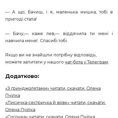
— А що, бачиш, і я, маленька мишка, тобі в
пригоді стала!
— Бачу,— каже лев,— віддячила ти мені і
навчила мене!.. Спасибі тобі.
Якщо ви не знайшли потрібну відповідь,
можете запитати у нашого
чат-бота у Телеграм
.
Додатково:
«З ґринджолятами» читати, скачати. Олена
Пчілка
«Лисичка-сестричка й вовк» читати, скачати.
Олена Пчілка
«Сосонка» читати, скачати. Олена Пчілка