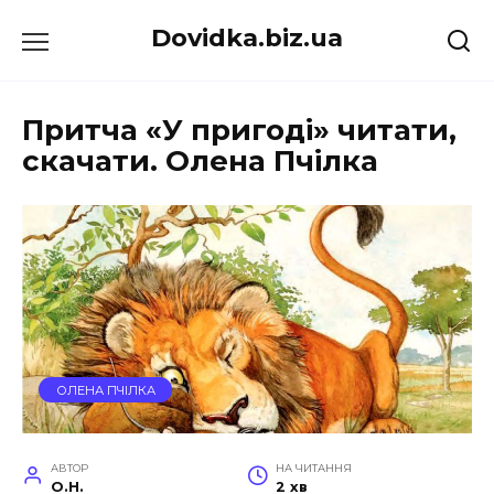
Перейти
Dovidka.biz.ua
до
вмісту
Притча «У пригоді» читати,
скачати. Олена Пчілка
ОЛЕНА ПЧІЛКА
АВТОР
НА ЧИТАННЯ
O.H.
2 хв