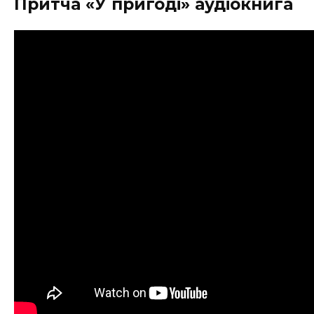
Притча «У пригоді» аудіокнига