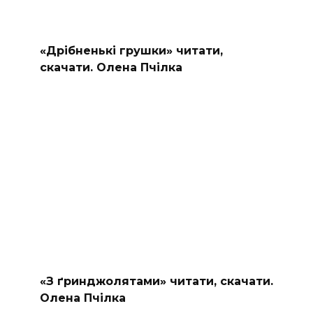
«Дрібненькі грушки» читати,
скачати. Олена Пчілка
«З ґринджолятами» читати, скачати.
Олена Пчілка