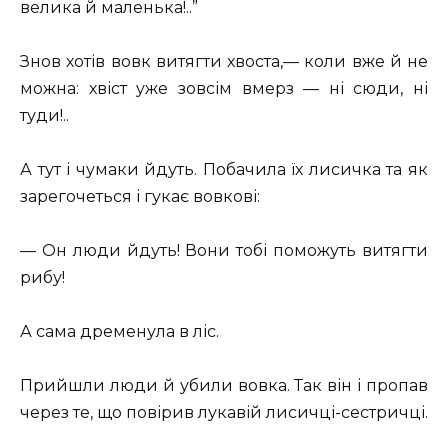
велика й маленька!..”
Знов хотів вовк витягти хвоста,— коли вже й не
можна: хвіст уже зовсім вмерз — ні сюди, ні
туди!..
А тут і чумаки йдуть. Побачила їх лисичка та як
зарегочеться і гукає вовкові:
— Он люди йдуть! Вони тобі поможуть витягти
рибу!
А сама дременула в ліс.
Прийшли люди й убили вовка. Так він і пропав
через те, що повірив лукавій лисичці-сестричці.