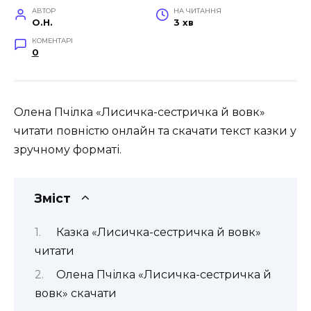
АВТОР
НА ЧИТАННЯ
O.H.
3 хв
КОМЕНТАРІ
0
Олена Пчілка «Лисичка-сестричка й вовк»
читати повністю онлайн та скачати текст казки у
зручному форматі.
Зміст
Казка «Лисичка-сестричка й вовк»
читати
Олена Пчілка «Лисичка-сестричка й
вовк» скачати