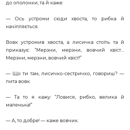
до ополонки, та й каже:
— Ось устроми сюди хвоста, то рибка й
начіпляється.
Вовк устромив хвоста, а лисичка стоїть та й
приказує: “Мерзни, мерзни, вовчий хвіст…
Мерзни, мерзни, вовчий хвіст!”
— Що ти там, лисичко-сестричко, говориш? —
пита вовк.
— Та то я кажу: “Ловися, рибко, велика й
маленька!”
— А, то добре! — каже вовчик.