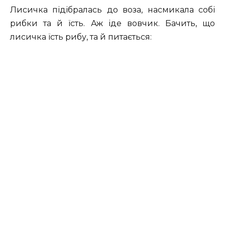
Лисичка підібралась до воза, насмикала собі
рибки та й їсть. Аж іде вовчик. Бачить, що
лисичка їсть рибу, та й питається: