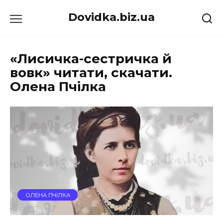
Перейти
Dovidka.biz.ua
до
вмісту
«Лисичка-сестричка й
вовк» читати, скачати.
Олена Пчілка
ОЛЕНА ПЧІЛКА