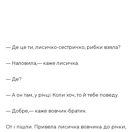
— Де це ти, лисичко-сестричко, рибки взяла?
— Наловила,— каже лисичка.
— Де?
— А он там, у річці. Коли хоч, то й тебе поведу.
— Добре,— каже вовчик-братик.
От і пішли. Привела лисичка вовчика до річки,