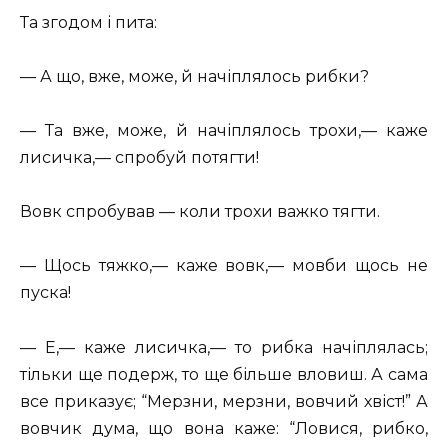
Та згодом і пита:
— А що, вже, може, й начіплялось рибки?
— Та вже, може, й начіплялось трохи,— каже
лисичка,— спробуй потягти!
Вовк спробував — коли трохи важко тягти.
— Щось тяжко,— каже вовк,— мовби щось не
пуска!
— Е,— каже лисичка,— то рибка начіплялась;
тільки ще подерж, то ще більше вловиш. А сама
все приказує; “Мерзни, мерзни, вовчий хвіст!” А
вовчик дума, що вона каже: “Ловися, рибко,