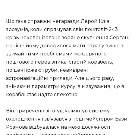
Що таке справжні негаразди Лерой Кліві
зрозумів, коли спрямував свій поштоліт-243
крізь неколонізоване зоряне скупчення Сергон.
Раніше йому доводилося мати справу лише зі
звичайними проблемами міжзоряного
поштового перевізника: старий корабель,
поїдені іржею труби, невивірені
астронавігаційні прилади. Але цього разу,
знімаючи параметри курсу, він зауважив, що в
кораблі стає надто спекотно.
Він приречено зітхнув, увімкнув систему
охолодження і зв’язався з поштмейстером Бази.
Розмова відбувалася на межі досяжності