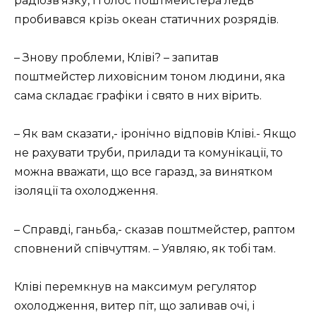
радіозв’язку, і голос поштмейстера ледь
пробивався крізь океан статичних розрядів.
– Знову проблеми, Кліві? – запитав
поштмейстер лиховісним тоном людини, яка
сама складає графіки і свято в них вірить.
– Як вам сказати,- іронічно відповів Кліві.- Якщо
не рахувати труби, прилади та комунікації, то
можна вважати, що все гаразд, за винятком
ізоляції та охолодження.
– Справді, ганьба,- сказав поштмейстер, раптом
сповнений співчуттям. – Уявляю, як тобі там.
Кліві перемкнув на максимум регулятор
охолодження, витер піт, що заливав очі, і