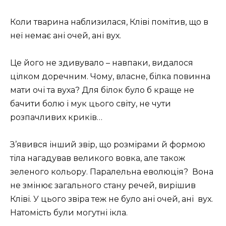
Коли тварина наблизилася, Кліві помітив, що в
неї немає ані очей, ані вух.
Це його не здивувало – навпаки, видалося
цілком доречним. Чому, власне, білка повинна
мати очі та вуха? Для білок було б краще не
бачити болю і мук цього світу, не чути
розпачливих криків…
З’явився інший звір, що розмірами й формою
тіла нагадував великого вовка, але також
зеленого кольору. Паралельна еволюція? Вона
не змінює загального стану речей, вирішив
Кліві. У цього звіра теж не було ані очей, ані вух.
Натомість були могутні ікла.