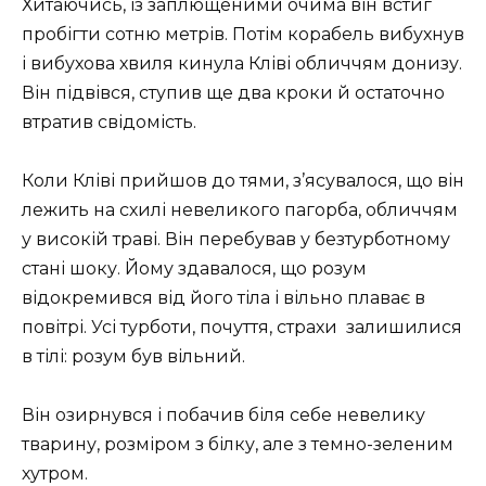
Хитаючись, із заплющеними очима він встиг
пробігти сотню метрів. Потім корабель вибухнув
і вибухова хвиля кинула Кліві обличчям донизу.
Він підвівся, ступив ще два кроки й остаточно
втратив свідомість.
Коли Кліві прийшов до тями, з’ясувалося, що він
лежить на схилі невеликого пагорба, обличчям
у високій траві. Він перебував у безтурботному
стані шоку. Йому здавалося, що розум
відокремився від його тіла і вільно плаває в
повітрі. Усі турботи, почуття, страхи залишилися
в тілі: розум був вільний.
Він озирнувся і побачив біля себе невелику
тварину, розміром з білку, але з темно-зеленим
хутром.