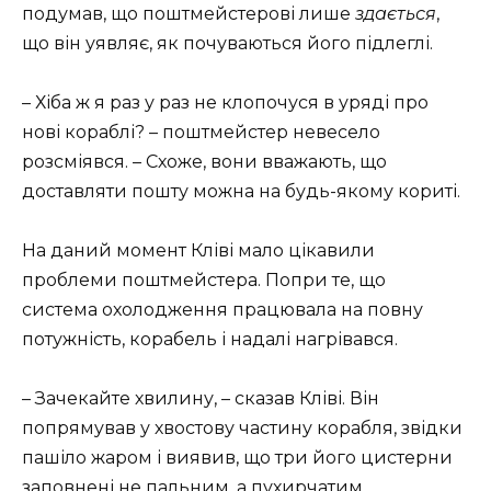
подумав, що поштмейстерові лише
здається
,
що він уявляє, як почуваються його підлеглі.
– Хіба ж я раз у раз не клопочуся в уряді про
нові кораблі? – поштмейстер невесело
розсміявся. – Схоже, вони вважають, що
доставляти пошту можна на будь-якому кориті.
На даний момент Кліві мало цікавили
проблеми поштмейстера. Попри те, що
система охолодження працювала на повну
потужність, корабель і надалі нагрівався.
– Зачекайте хвилину, – сказав Кліві. Він
попрямував у хвостову частину корабля, звідки
пашіло жаром і виявив, що три його цистерни
заповнені не пальним, а пухирчатим