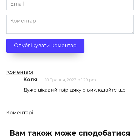
Email
*
Коментар
Кількість
Коментарі
коментарів
Коля
18 Травня, 2023 о 1:29 pm
Дуже цікавий твір дякую викладайте ще
Кількість
Коментарі
коментарів
Вам також може сподобатися