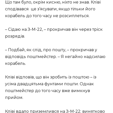
Що там було, окрім кисню, ніхто не знав. Кліві
сподівався це з’ясувати, якщо тільки його
корабель до того часу не розсиплеться.
– Сідаю на З-М-22, – прокричав він через тріск
розрядів.
– Подбай, як слід, про пошту, – прокричав у
відповідь поштмейстер. – Я негайно надсилаю
корабель.
Кліві відповів, що він зробить із поштою – із
усіма двадцятьма фунтами пошти. Однак
поштмейстер до того часу вже вимкнув
прийом.
Кліві вдало приземлився на З-М-22: винятково