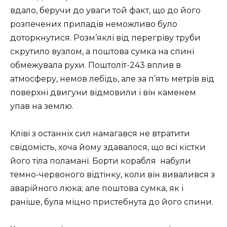
вдало, беручи до уваги той факт, що до його
розпечених приладів неможливо було
доторкнутися. Розм’яклі від перегріву труби
скрутило вузлом, а поштова сумка на спині
обмежувала рухи. Поштоліт-243 вплив в
атмосферу, немов лебідь, але за п’ять метрів від
поверхні двигуни відмовили і він каменем
упав на землю.
Кліві з останніх сил намагався не втратити
свідомість, хоча йому здавалося, що всі кістки
його тіла поламані. Борти корабля набули
темно-червоного відтінку, коли він вивалився з
аварійного люка; але поштова сумка, як і
раніше, була міцно пристебнута до його спини.