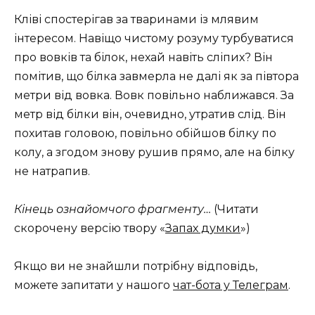
Кліві спостерігав за тваринами із млявим
інтересом. Навіщо чистому розуму турбуватися
про вовків та білок, нехай навіть сліпих? Він
помітив, що білка завмерла не далі як за півтора
метри від вовка. Вовк повільно наближався. За
метр від білки він, очевидно, утратив слід. Він
похитав головою, повільно обійшов білку по
колу, а згодом знову рушив прямо, але на білку
не натрапив.
Кінець ознайомчого фрагменту…
(Читати
скорочену версію твору «
Запах думки
»)
Якщо ви не знайшли потрібну відповідь,
можете запитати у нашого
чат-бота у Телеграм
.