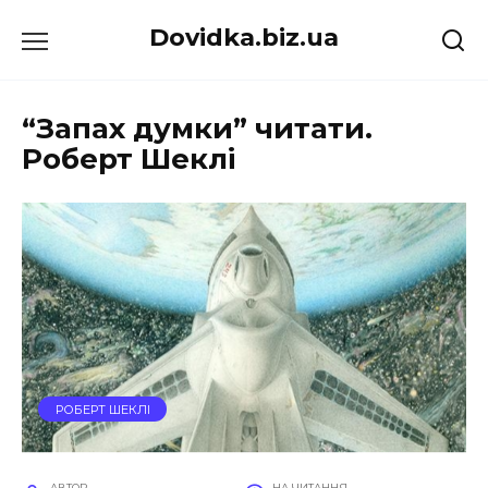
Перейти
Dovidka.biz.ua
до
вмісту
“Запах думки” читати.
Роберт Шеклі
РОБЕРТ ШЕКЛІ
АВТОР
НА ЧИТАННЯ