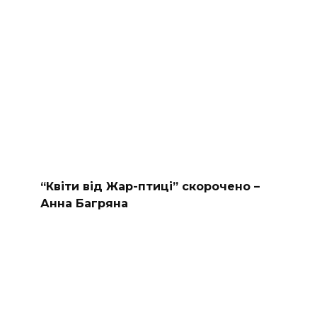
“Квіти від Жар-птиці” скорочено –
Анна Багряна