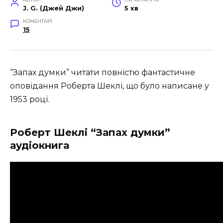
J. G. (Джей Джи)
5 хв
КОМЕНТАРІ
15
“Запах думки” читати повністю фантастичне
оповідання Роберта Шеклі, що було написане у
1953 році.
Роберт Шеклі “Запах думки”
аудіокнига