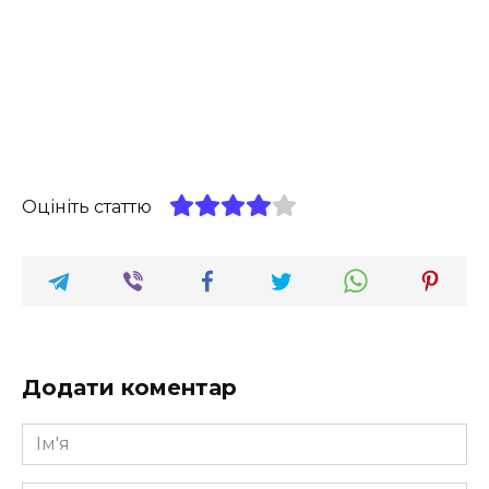
Оцініть статтю
Додати коментар
Ім'я
*