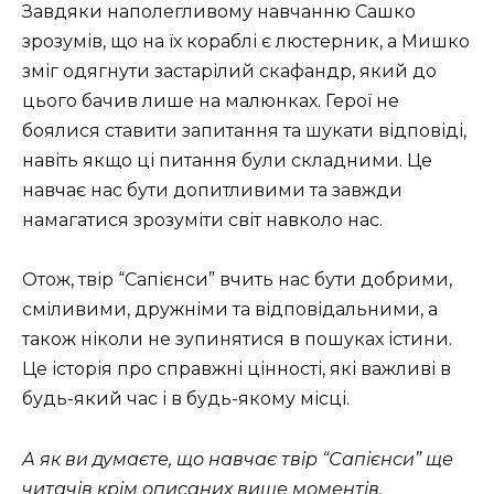
Завдяки наполегливому навчанню Сашко
зрозумів, що на їх кораблі є люстерник, а Мишко
зміг одягнути застарілий скафандр, який до
цього бачив лише на малюнках. Герої не
боялися ставити запитання та шукати відповіді,
навіть якщо ці питання були складними. Це
навчає нас бути допитливими та завжди
намагатися зрозуміти світ навколо нас.
Отож, твір “Сапієнси” вчить нас бути добрими,
сміливими, дружніми та відповідальними, а
також ніколи не зупинятися в пошуках істини.
Це історія про справжні цінності, які важливі в
будь-який час і в будь-якому місці.
А як ви думаєте, що навчає твір “Сапієнси” ще
читачів крім описаних вище моментів.