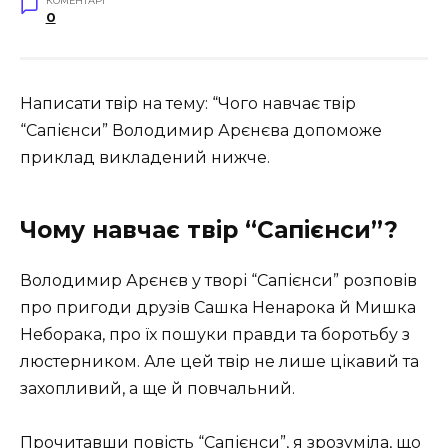
КОМЕНТАРІ
0
Написати твір на тему: “Чого навчає твір
“Сапієнси” Володимир Арєнєва допоможе
приклад викладений нижче.
Чому навчає твір “Сапієнси”?
Володимир Арєнєв у творі “Сапієнси” розповів
про пригоди друзів Сашка Ненарока й Мишка
Неборака, про їх пошуки правди та боротьбу з
люстерником. Але цей твір не лише цікавий та
захопливий, а ще й повчальний.
Прочитавши повість “Сапієнси”, я зрозуміла, що