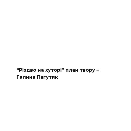
“Різдво на хуторі” план твору –
Галина Пагутяк