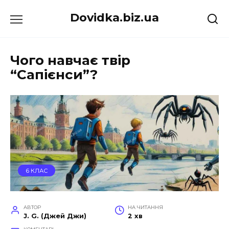
Перейти
Dovidka.biz.ua
до
вмісту
Чого навчає твір
“Сапієнси”?
6 КЛАС
АВТОР
НА ЧИТАННЯ
J. G. (Джей Джи)
2 хв