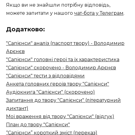
Якщо ви не знайшли потрібну відповідь,
можете запитати у нашого
чат-бота у Телеграм
.
Додатково:
"Сапієнси" аналіз (паспорт твору) - Володимир
Арєнєв
"Сапієнси" головні герої та їх характеристика
"Сапієнси" скорочено - Володимир Арєнєв
"Сапієнси" тести з відповідями
Анкета головних героїв твору "Сапієнси"
Аудіокнига "Сапієнси" (скорочено)
Запитання до твору "Сапієнси" (літературний
диктант)
Мої враження від твору "Сапієнси" (відгук)
План до твору "Сапієнси"
“Сапієнси” короткий зміст (переказ)