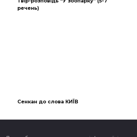
Твір-розповідь “У зоопарку” (5-7
речень)
Сенкан до слова КИЇВ