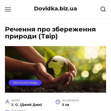
Перейти
Dovidka.biz.ua
до
вмісту
Речення про збереження
природи (Твір)
ТВІР-РОЗПОВІДЬ
АВТОР
НА ЧИТАННЯ
J. G. (Джей Джи)
3 хв