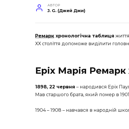
АВТОР
J. G. (Джей Джи)
Ремарк
хронологічна таблиця
життя
ХХ століття допоможе виділити головні
Еріх Марія Ремарк
1898, 22 червня
– народився Еріх Паул
Мав старшого брата, який помер в 1901 
1904 – 1908 – навчався в народній шк