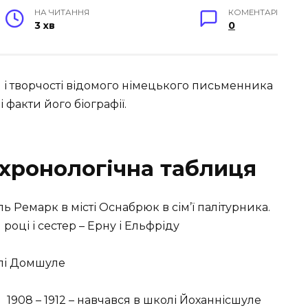
НА ЧИТАННЯ
КОМЕНТАРІ
3 хв
0
 і творчості відомого німецького письменника
 факти його біографії.
 хронологічна таблиця
ь Ремарк в місті Оснабрюк в сім’ї палітурника.
році і сестер – Ерну і Ельфріду
олі Домшуле
1908 – 1912 – навчався в школі Йоханнісшуле