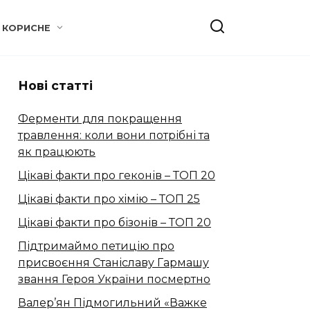
КОРИСНЕ
Нові статті
Ферменти для покращення
травлення: коли вони потрібні та
як працюють
Цікаві факти про геконів – ТОП 20
Цікаві факти про хімію – ТОП 25
Цікаві факти про бізонів – ТОП 20
Підтримаймо петицію про
присвоєння Станіславу Гармашу
звання Героя України посмертно
Валер’ян Підмогильний «Важке