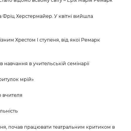
і стало відомо всьому світу – Еріх Марія Ремарк
 Фріц Херстермайер. У квітні вийшла
ізним Хрестом I ступеня, від якої Ремарк
ив навчання в учительській семінарії
ритулок мрій»
ю вчителя
яльність
ння, почав працювати театральним критиком в