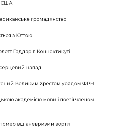
в США
американське громадянство
ється з Юттою
олетт Гаддар в Коннектикуті
 серцевий напад
оджений Великим Хрестом урядом ФРН
ькою академією мови і поезії членом-
 помер від аневризми аорти