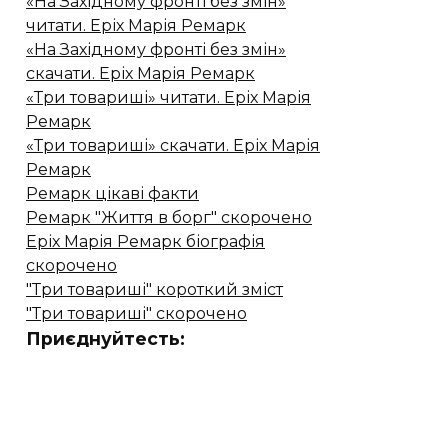
«На Західному фронті без змін»
читати. Еріх Марія Ремарк
«На Західному фронті без змін»
скачати. Еріх Марія Ремарк
«Три товариші» читати. Еріх Марія
Ремарк
«Три товариші» скачати. Еріх Марія
Ремарк
Ремарк цікаві факти
Ремарк "Життя в борг" скорочено
Еріх Марія Ремарк біографія
скорочено
"Три товариші" короткий зміст
"Три товариші" скорочено
Приєднуйтесть: