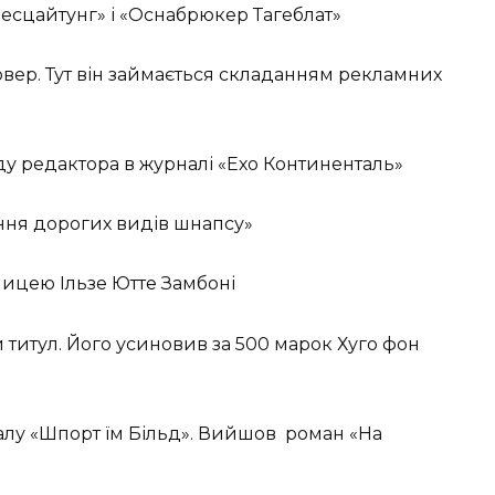
есцайтунг» і «Оснабрюкер Тагеблат»
новер. Тут він займається складанням рекламних
ду редактора в журналі «Ехо Континенталь»
ання дорогих видів шнапсу»
вницею Ільзе Ютте Замбоні
 титул. Його усиновив за 500 марок Хуго фон
налу «Шпорт їм Більд». Вийшов роман «На