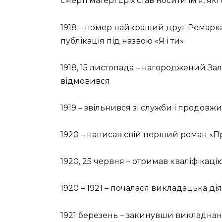
смерті матері Еріх став носити ім’я, як
1918 – помер найкращий друг Ремарка
публікація під назвою «Я і ти»
1918, 15 листопада – нагороджений Зал
відмовився
1919 – звільнився зі служби і продовж
1920 – написав свій перший роман «П
1920, 25 червня – отримав кваліфікаці
1920 – 1921 – почалася викладацька ді
1921 березень – закинувши викладна