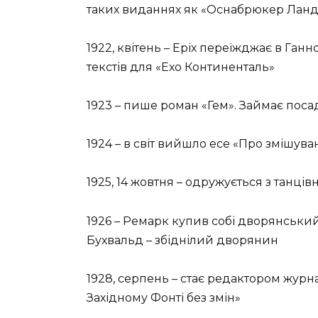
таких виданнях як «Оснабрюкер Ланд
1922, квітень – Еріх переїжджає в Ган
текстів для «Ехо Континенталь»
1923 – пише роман «Гем». Займає поса
1924 – в світ вийшло есе «Про змішув
1925, 14 жовтня – одружується з танці
1926 – Ремарк купив собі дворянський
Бухвальд – збіднілий дворянин
1928, серпень – стає редактором жур
Західному Фонті без змін»