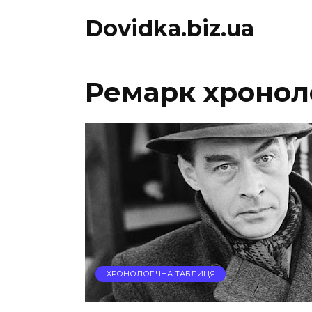
Перейти
Dovidka.biz.ua
до
вмісту
Ремарк хронол
ХРОНОЛОГІЧНА ТАБЛИЦЯ