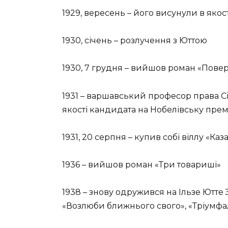
1929, вересень – його висунули в якос
1930, січень – розлучення з Юттою
1930, 7 грудня – вийшов роман «Пове
1931 – варшавський професор права Сі
якості кандидата на Нобелівську пре
1931, 20 серпня – купив собі віллу «Ка
1936 – вийшов роман «Три товариші»
1938 – знову одружився на Ільзе Ютте
«Возлюби ближнього свого», «Тріумфа