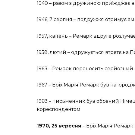
1940 – разом з дружиною приїжджає 
1946, 7 серпня – подружжя отримує 
1957, квітень – Ремарк вдруге розлуча
1958, лютий – одружується втретє на П
1963 – Ремарк переносить серйозний
1967 – Еріх Марія Ремарк був нагор
1968 – письменник був обраний Німец
кореспондентом
1970, 25 вересня
– Еріх Марія Ремарк