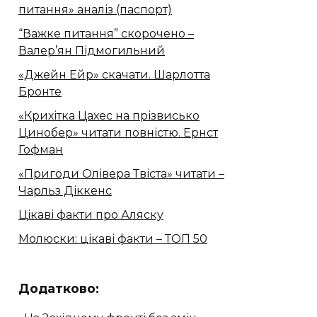
питання» аналіз (паспорт)
“Важке питання” скорочено –
Валер’ян Підмогильний
«Джейн Ейр» скачати. Шарлотта
Бронте
«Крихітка Цахес на прізвисько
Цинобер» читати повністю. Ернст
Гофман
«Пригоди Олівера Твіста» читати –
Чарльз Діккенс
Цікаві факти про Аляску
Молюски: цікаві факти – ТОП 50
Додатково: