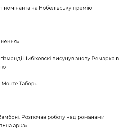
ті номінанта на Нобелівську премію
рнення»
гізмонді Цибіховскі висунув знову Ремарка в
мію
за Монте Табор»
 Замбоні. Розпочав роботу над романами
льна арка»