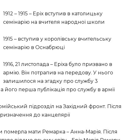
1912 – 1915 – Еріх вступив в католицьку
семінарію на вчителя народної школи
1915 – вступив у королівську вчительську
семінарію в Оснабрюці
1916, 21 листопада – Еріха було призвано в
армію. Він потрапив на передову. У нього
залишилося на згадку про службу 3
 його перша публікація про службу в армії
армійський підрозділ на Західний фронт. Після
призначення до канцелярії
ки померла мати Ремарка – Анна-Марія. Після