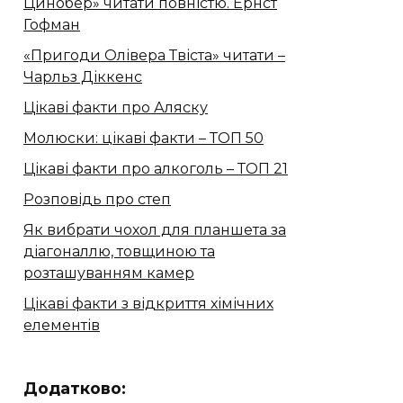
Цинобер» читати повністю. Ернст
Гофман
«Пригоди Олівера Твіста» читати –
Чарльз Діккенс
Цікаві факти про Аляску
Молюски: цікаві факти – ТОП 50
Цікаві факти про алкоголь – ТОП 21
Розповідь про степ
Як вибрати чохол для планшета за
діагоналлю, товщиною та
розташуванням камер
Цікаві факти з відкриття хімічних
елементів
Додатково: