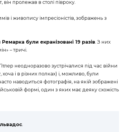
, він пролежав в столі півроку.
ів і живопису імпресіоністів, зображень з
 Ремарка були екранізовані 19 разів
. З них
н» – тричі.
 Гітлер неодноразово зустрічалися під час війни
оча і в різних полках) і, можливо, були
 часто наводиться фотографія, на якій зображені
військовій формі, один з яких має деяку схожість
альвадос
.