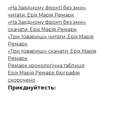
«На Західному фронті без змін»
читати. Еріх Марія Ремарк
«На Західному фронті без змін»
скачати. Еріх Марія Ремарк
«Три товариші» читати. Еріх Марія
Ремарк
«Три товариші» скачати. Еріх Марія
Ремарк
Ремарк хронологічна таблиця
Еріх Марія Ремарк біографія
скорочено
Приєднуйтесть: