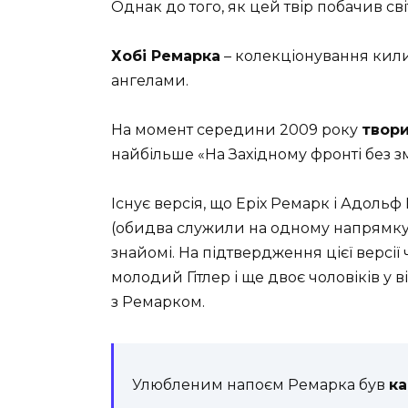
Однак до того, як цей твір побачив світ
Хобі Ремарка
– колекціонування килим
ангелами.
На момент середини 2009 року
твори
найбільше «На Західному фронті без змі
Існує версія, що Еріх Ремарк і Адольф
(обидва служили на одному напрямку, х
знайомі. На підтвердження цієї версії
молодий Гітлер і ще двоє чоловіків у 
з Ремарком.
Улюбленим напоєм Ремарка був
к