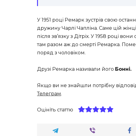
У 1951 році Ремарк зустрів свою остан
дружину Чарлі Чапліна. Саме цій жінц
після зв’язку з Дітріх. У 1958 році в
там разом аж до смерті Ремарка. Поме
поряд з чоловіком.
Друзі Ремарка називали його
Бонні.
Якщо ви не знайшли потрібну відпові
Телеграм
.
Оцініть статтю