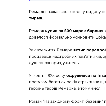
Ремарк вважав свою першу видану пов
тираж.
Ремарк
купив за 500 марок баронсь
довелося формально усиновити Еріха) 
За своє життя Ремарк
встиг перепроб
продавець надгробних пам’ятників, ор
душевнохворих, учитель.
У жовтні 1925 року
одружився на Ільз
протягом багатьох років страждала від
героїнь творів Ремарка, в тому числі і
Роман “На західному фронті без змін