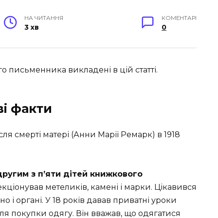
НА ЧИТАННЯ
КОМЕНТАРІ
3 хв
0
го письменника викладені в цій статті.
ві факти
ісля смерті матері (Анни Марії Ремарк) в 1918
другим з п’яти дітей книжкового
екціонував метеликів, камені і марки. Цікавився
о і органі. У 18 років давав приватні уроки
я покупки одягу. Він вважав, що одягатися