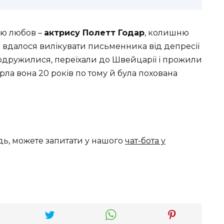
ню любов –
актрису Полетт Годар
, колишню
і вдалося вилікувати письменника від депресії
они одружилися, переїхали до Швейцарії і прожили
рла вона 20 років по тому й була похована
дь, можете запитати у нашого
чат-бота у