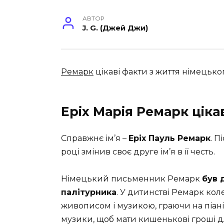
АВТОР
J. G. (Джей Джи)
Ремарк
цікаві факти з життя німецько
Еріх Марія Ремарк ціка
Справжнє ім’я –
Еріх Пауль Ремарк
. П
році змінив своє друге ім’я в її честь.
Німецький письменник Ремарк
був 
палітурника
. У дитинстві Ремарк кол
живописом і музикою, граючи на піанін
музики, щоб мати кишенькові гроші дл