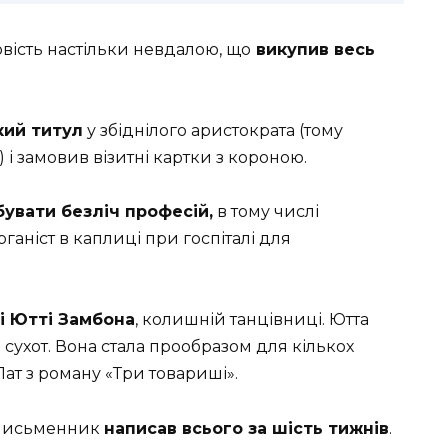
ість настільки невдалою, що
викупив весь
кий титул
у збіднілого аристократа (тому
і замовив візитні картки з короною.
увати безліч професій,
в тому числі
ганіст в каплиці при госпіталі для
і Ютті Замбона
, колишній танцівниці. Ютта
 сухот. Вона стала прообразом для кількох
 Пат з роману «Три товариші».
” письменник
написав всього за шість тижнів
.