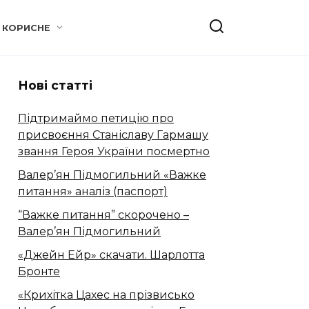
КОРИСНЕ
Нові статті
Підтримаймо петицію про
присвоєння Станіславу Гармашу
звання Героя України посмертно
Валер’ян Підмогильний «Важке
питання» аналіз (паспорт)
“Важке питання” скорочено –
Валер’ян Підмогильний
«Джейн Ейр» скачати. Шарлотта
Бронте
«Крихітка Цахес на прізвисько