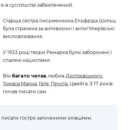
піх в суспільстві забезпечений.
Старша сестра письменника Ельфріда Шольц
була страчена за антивоєнні і антигітлерівські
висловлювання.
У 1933 році твори Ремарка були заборонені і
спалені нацистами.
Він
багато читав
, любив
Достоєвського
,
Томаса Манна
,
Гете
,
Пруста
, Цвейга. З 17 років
почав писати сам.
 писати гостро заточеними олівцями.