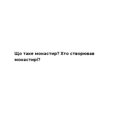
Що таке монастир? Хто створював
монастирі?