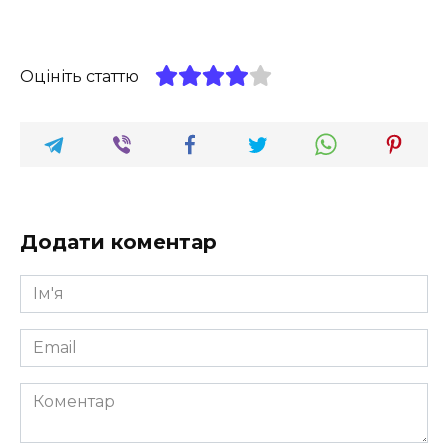
Оцініть статтю
Додати коментар
Ім'я
*
Email
*
Коментар