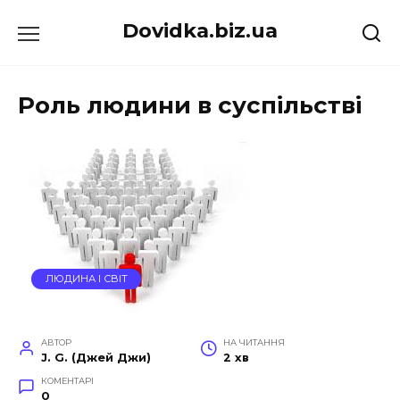
Перейти
Dovidka.biz.ua
до
вмісту
Роль людини в суспільстві
ЛЮДИНА І СВІТ
АВТОР
НА ЧИТАННЯ
J. G. (Джей Джи)
2 хв
КОМЕНТАРІ
0