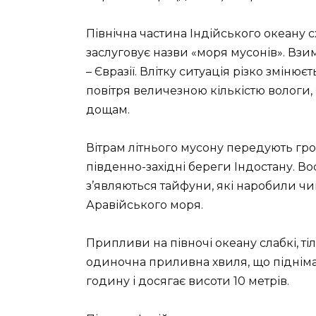
Північна частина Індійського океану с
заслуговує назви «моря мусонів». Взим
– Євразії. Влітку ситуація різко зміню
повітря величезною кількістю вологи,
дощам.
Вітрам літнього мусону передують гро
південно-західні береги Індостану. Во
з’являються тайфуни, які наробили чи
Аравійського моря.
Припливи на півночі океану слабкі, тіл
одиночна приливна хвиля, що піднімає
годину і досягає висоти 10 метрів.