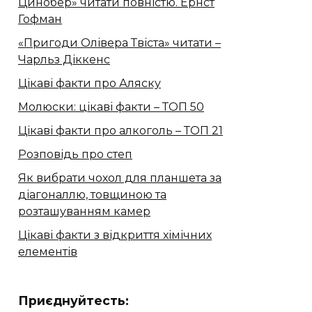
Цинобер» читати повністю. Ернст
Гофман
«Пригоди Олівера Твіста» читати –
Чарльз Діккенс
Цікаві факти про Аляску
Молюски: цікаві факти – ТОП 50
Цікаві факти про алкоголь – ТОП 21
Розповідь про степ
Як вибрати чохол для планшета за
діагоналлю, товщиною та
розташуванням камер
Цікаві факти з відкриття хімічних
елементів
Приєднуйтесть: