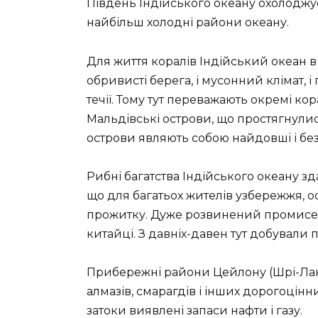
Південь Індійського океану охолоджує
найбільш холодні райони океану.
Для життя коралів Індійський океан 
обривисті берега, і мусонний клімат, і
течії. Тому тут переважають окремі кор
Мальдівські острови, що простягнулися
острови являють собою найдовші і без
Рибні багатства Індійського океану 
що для багатьох жителів узбережжя, о
прожитку. Дуже розвинений промисел 
китайці. З давніх-давен тут добували 
Прибережні райони Цейлону (Шрі-Ла
алмазів, смарагдів і інших дорогоцінн
затоки виявлені запаси нафти і газу.