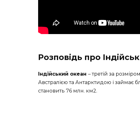
Розповідь про Індійсь
Індійський океан
– третій за розміро
Австралією та Антарктидою і займає б
становить 76 млн. км2.