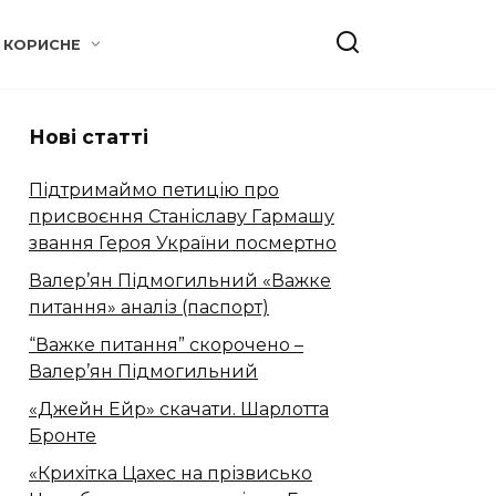
КОРИСНЕ
Нові статті
Підтримаймо петицію про
присвоєння Станіславу Гармашу
звання Героя України посмертно
Валер’ян Підмогильний «Важке
питання» аналіз (паспорт)
“Важке питання” скорочено –
Валер’ян Підмогильний
«Джейн Ейр» скачати. Шарлотта
Бронте
«Крихітка Цахес на прізвисько