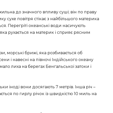
хильна до значного впливу суші; він по праву
ку сухе повітря стікає з найбільшого материка
ється. Перегріті океанські води насичують
 яка рухається на материк і сприяє рясним
зи, морські брижі, яка розбивається об
сени і навесні на півночі Індійського океану
мало лиха на берегах Бенгальської затоки і
ьки іноді вони досягають 7 метрів. Інша річ –
ться по гирлу річок із швидкістю 10 миль на