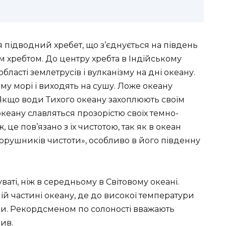
я підводний хребет, що з’єднується на південь
 хребтом. До центру хребта в Індійському
бласті землетрусів і вулканізму на дні океану.
у морі і виходять на сушу. Ложе океану
Якщо води Тихого океану захоплюють своїм
океану славляться прозорістю своїх темно-
 це пов’язано з їх чистотою, так як в океан
порушників чистоти», особливо в його південну
аті, ніж в середньому в Світовому океані.
ій частині океану, де до високої температури
ри. Рекордсменом по солоності вважають
ив.