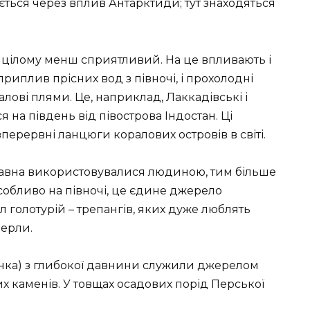
ться через вплив Антарктиди; тут знаходяться
в цілому менш сприятливий. На це впливають і
 приплив прісних вод з півночі, і прохолодні
алові плями. Це, наприклад, Лаккадівські і
 на південь від півострова Індостан. Ці
перервні ланцюги коралових островів в світі.
здавна використовувалися людиною, тим більше
собливо на півночі, це єдине джерело
голотурій – трепангів, яких дуже люблять
перли.
нка) з глибокої давнини служили джерелом
их каменів. У товщах осадових порід Перської