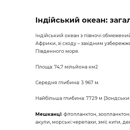
Індійський океан: зага
Індійський океан з півночі обмежений
Африки, зі сходу – західним узбережжям
Південного моря.
Площа: 74,7 мільйона км2
Середня глибина: 3 967 м.
Найбільша глибина: 7729 м (Зондський
Мешканці
: фітопланктон, зоопланктон
акули, морські черепахи, змії; кити, д