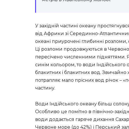
У західній частині океану простягнувс
від Африки зі Серединно-Атлантичним
океані приурочені глибинні розломи, о
Ці розломи продовжуються в Червоном
пересічено численними підняттями. 
синім кольором, то води Індійського 
блакитних і блакитних вод. Звичайно ж,
потрапляє мало прісних вод річок – «
частину.
Води Індійського океану більш солонув
Особливо це помітно в північно-західн
води додається гаряче дихання Саха
Червоне море (до 42%) і Перський зал