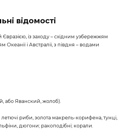
льні відомості
 Євразією, із заходу – східним узбережжям
 Океанії і Австралії, з півдня – водами
, або Яванский, жолоб).
; летючі риби, золота макрель-корифена, тунці,
ельфіни, дюгони; ракоподібні; корали.