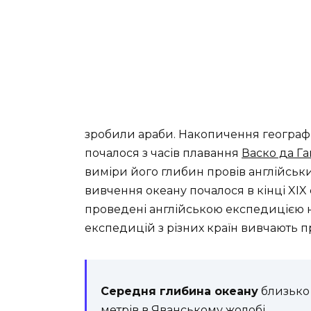
зробили араби. Накопичення географ
почалося з часів плавання
Васко да Г
виміри його глибин провів англійсь
вивчення океану почалося в кінці XIX 
проведені англійською експедицією н
експедицій з різних країн вивчають п
Середня глибина океану
близько 
метрів в Яванському жолобі.