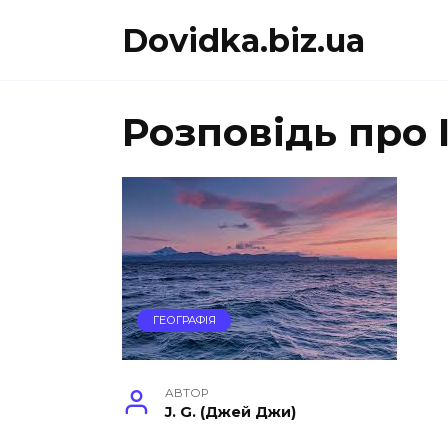
Перейти
Dovidka.biz.ua
до
вмісту
Розповідь про 
ГЕОГРАФІЯ
АВТОР
J. G. (Джей Джи)