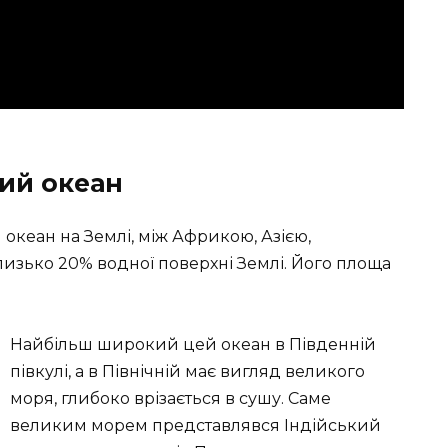
кий океан
м океан на Землі, між Африкою, Азією,
лизько 20% водної поверхні Землі. Його площа
Найбільш широкий цей океан в Південній
півкулі, а в Північній має вигляд великого
моря, глибоко врізається в сушу. Саме
великим морем представлявся Індійський