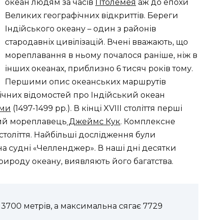
океан людям за часів
Птолемея
аж до епохи
Великих географічних відкриттів. Береги
Індійського океану – один з районів
стародавніх цивілізацій. Вчені вважають, що
мореплавання в ньому почалося раніше, ніж в
інших океанах, приблизно 6 тисяч років тому.
Першими опис океанських маршрутів
ічних відомостей про Індійський океан
ами
(1497-1499 рр.). В кінці XVIII століття перші
кий мореплавець
Джеймс Кук
. Комплексне
століття. Найбільші дослідження були
а судні «Челленджер». В наші дні десятки
рироду океану, виявляють його багатства.
3700 метрів, а максимальна сягає 7729