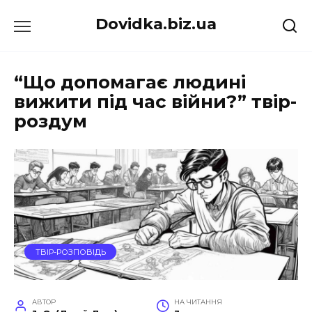
Перейти
Dovidka.biz.ua
до
вмісту
“Що допомагає людині
вижити під час війни?” твір-
роздум
ТВІР-РОЗПОВІДЬ
АВТОР
НА ЧИТАННЯ