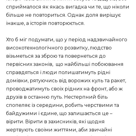
сприймалося як якась вигадка чи те, що ніколи
більше не повториться. Однак доля вирішує
інакше, а історія повторюється.
Хто б міг подумати, що у період надзвичайного
високотехнологічного розвитку, людство
візьметься за зброю та повернеться до
первісних законів,
що найбільші побоювання
справдяться і люди полишатимуть рідні
домівки, рятуючись від ворожих куль та ракет,
проводжатимуть своїх рідних на фронт, або ж
друзів в останню путь. Нестерпний біль
спопеляє із середини, робить черствими та
байдужими і єдине, що залишається це –
вірити. Вірити в захисників, які щодня
жертвують своїми життями, аби звичайні