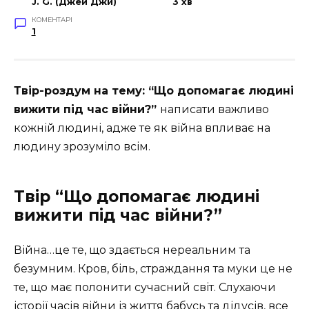
J. G. (Джей Джи)
3 хв
КОМЕНТАРІ
1
Твір-роздум на тему: “Що допомагає людині
вижити під час війни?”
написати важливо
кожній людині, адже те
як війна впливає на
людину зрозуміло всім.
Твір “Що допомагає людині
вижити під час війни?”
Війна…це те, що здається нереальним та
безумним. Кров, біль, страждання та муки це не
те, що має полонити сучасний світ. Слухаючи
історії часів війни із життя бабусь та дідусів, все