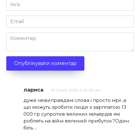
Ім'я
*
Email
*
Коментар
лариса
14 Січня, 2024 о 10:38 am
дуже невиправдані слова і просто мрії ,а
що можуть зробити люди з зарплатою 13
000 гр супротив великих мільярдів які
роблять на війні великий прибуток.?Один
біль….