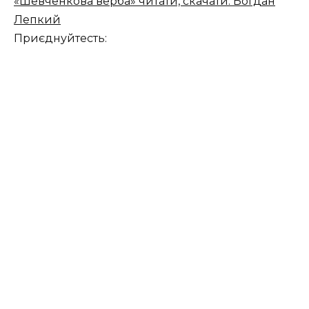
«Шевченкова верба» читати, скачати. Богдан
Лепкий
Приєднуйтесть: