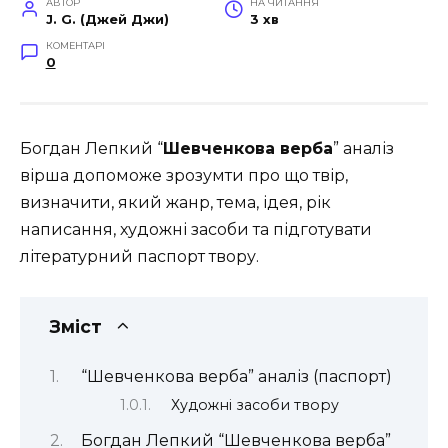
АВТОР
НА ЧИТАННЯ
J. G. (Джей Джи)
3 хв
КОМЕНТАРІ
0
Богдан Лепкий “
Шевченкова верба
” аналіз
вірша допоможе зрозумти про що твір,
визначити, який жанр, тема, ідея, рік
написання, художні засоби та підготувати
літературний паспорт твору.
Зміст
“Шевченкова верба” аналіз (паспорт)
Художні засоби твору
Богдан Лепкий “Шевченкова верба”