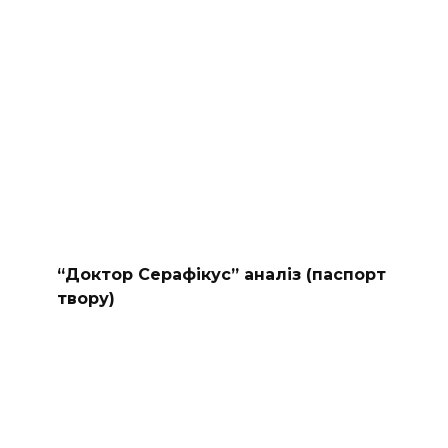
“Доктор Серафікус” аналіз (паспорт
твору)