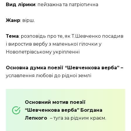
Вид лірики
: пейзажна та патріотична
Жанр
: вірш.
Тема
: розповідь про те, як Т.Шевченко посадив
і виростив вербу з маленької гілочки у
Новопетрівському укріпленні
Основна думка поезії “Шевченкова верба” –
уславлення любові до рідної землі
Основний мотив поезії
“Шевченкова верба”
Богдана
Лепкого
– туга за рідним краєм.