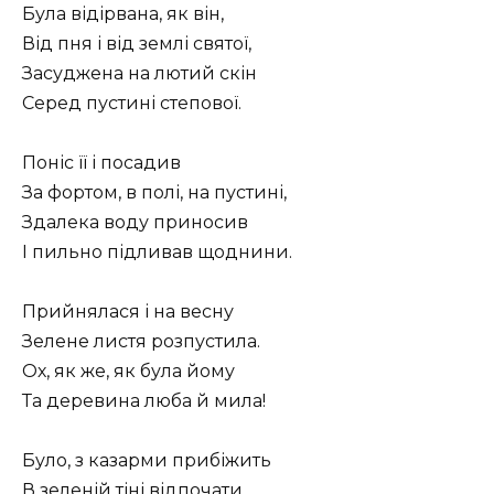
Була відірвана, як він,
Від пня і від землі святої,
Засуджена на лютий скін
Серед пустині степової.
Поніс її і посадив
За фортом, в полі, на пустині,
Здалека воду приносив
І пильно підливав щоднини.
Прийнялася і на весну
Зелене листя розпустила.
Ох, як же, як була йому
Та деревина люба й мила!
Було, з казарми прибіжить
В зеленій тіні відпочати,