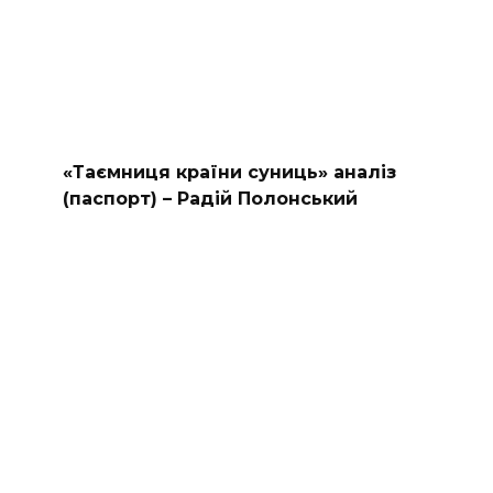
«Таємниця країни суниць» аналіз
(паспорт) – Радій Полонський