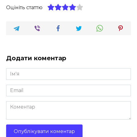
Оцініть статтю
Додати коментар
Ім'я
*
Email
*
Коментар