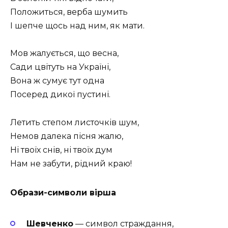
Положиться, верба шумить
І шепче щось над ним, як мати.
Мов жалується, що весна,
Сади цвітуть на Україні,
Вона ж сумує тут одна
Посеред дикої пустині.
Летить степом листочків шум,
Немов далека пісня жалю,
Ні твоїх снів, ні твоїх дум
Нам не забути, рідний краю!
Образи-символи вірша
Шевченко
— символ страждання,