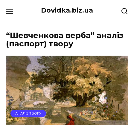
Перейти
Dovidka.biz.ua
до
вмісту
“Шевченкова верба” аналіз
(паспорт) твору
АНАЛІЗ ТВОРУ