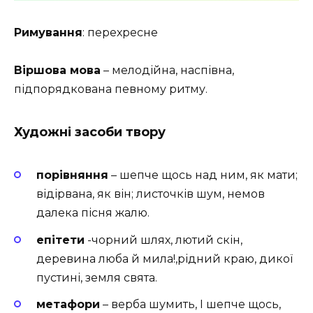
Римування
: перехресне
Віршова мова
– мелодійна, наспівна,
підпорядкована певному ритму.
Художні засоби твору
порівняння
– шепче щось над ним, як мати;
відірвана, як він; листочків шум, немов
далека пісня жалю.
епітети
-чорний шлях, лютий скін,
деревина люба й мила!,рідний краю, дикої
пустині, земля свята.
метафори
– верба шумить, І шепче щось,