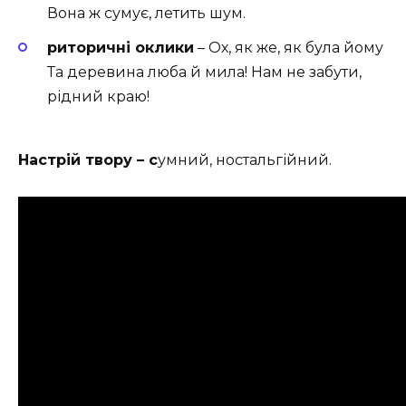
Вона ж сумує, летить шум.
риторичні оклики
– Ох, як же, як була йому
Та деревина люба й мила! Нам не забути,
рідний краю!
Настрій твору – с
умний, ностальгійний.