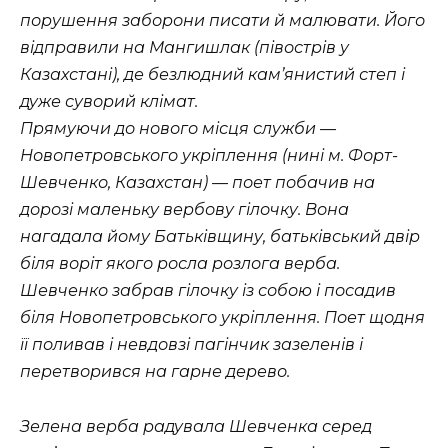
порушення заборони писати й малювати. Його
відправили на Мангишлак (півострів у
Казахстані), де безлюдний кам’янистий степ і
дуже суворий клімат.
Прямуючи до нового місця служби —
Новопетровського укріплення (нині м. Форт-
Шевченко, Казахстан) — поет побачив на
дорозі маленьку вербову гілочку. Вона
нагадала йому Батьківщину, батьківський двір
біля воріт якого росла розлога верба.
Шевченко забрав гілочку із собою і посадив
біля Новопетровського укріплення. Поет щодня
її поливав і невдовзі пагінчик зазеленів і
перетворився на гарне дерево.
Зелена верба радувала Шевченка серед