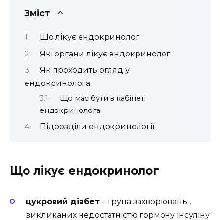
Зміст
Що лікує ендокринолог
Які органи лікує ендокринолог
Як проходить огляд у
ендокринолога
Що має бути в кабінеті
ендокринолога
Підрозділи ендокринології
Що лікує ендокринолог
цукровий діабет
– група захворювань ,
викликаних недостатністю гормону інсуліну