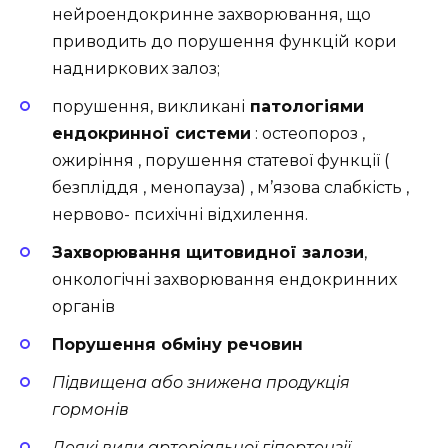
нейроендокринне захворювання, що
приводить до порушення функцій кори
надниркових залоз;
порушення, викликані
патологіями
ендокринної системи
: остеопороз ,
ожиріння , порушення статевої функції (
безпліддя , менопауза) , м’язова слабкість ,
нервово- психічні відхилення.
Захворювання щитовидної залози
,
онкологічні захворювання ендокринних
органів
Порушення обміну речовин
Підвищена або знижена продукція
гормонів
Деякі види артеріальної гіпертензії