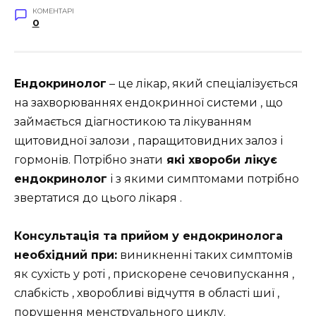
КОМЕНТАРІ
0
Ендокринолог
– це лікар, який спеціалізується
на захворюваннях ендокринної системи , що
займається діагностикою та лікуванням
щитовидної залози , паращитовидних залоз і
гормонів. Потрібно знати
які хвороби лікує
ендокринолог
і з якими симптомами потрібно
звертатися до цього лікаря .
Консультація та прийом у ендокринолога
необхідний при:
виникненні таких симптомів
як сухість у роті , прискорене сечовипускання ,
слабкість , хворобливі відчуття в області шиї ,
порушення менструального циклу.