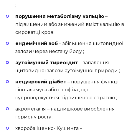
;
порушення метаболізму кальцію
–
підвищений або знижений вміст кальцію в
сироватці крові ;
ендемічний зоб
– збільшення щитовидної
залози через нестачу йоду ;
аутоімунний тиреоїдит
– запалення
щитовидної залози аутоімунної природи ;
нецукровий діабет
– порушення функції
гіпоталамуса або гіпофіза , що
супроводжується підвищеною спрагою ;
акромегалія – надлишкове вироблення
гормону росту ;
хвороба Іценко- Кушинга –