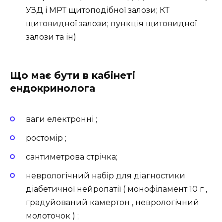
УЗД і МРТ щитоподібної залози; КТ
щитовидної залози; пункція щитовидної
залози та ін)
Що має бути в кабінеті
ендокринолога
ваги електронні ;
ростомір ;
сантиметрова стрічка;
неврологічний набір для діагностики
діабетичної нейропатії ( монофіламент 10 г ,
градуйований камертон , неврологічний
молоточок ) ;