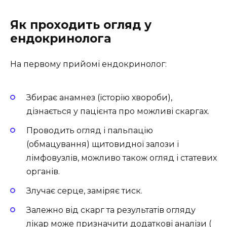
Як проходить огляд у
ендокринолога
На первому прийомі ендокринолог:
Збирає анамнез (історію хвороби),
дізнається у пацієнта про можливі скаргах.
Проводить огляд і пальпацію
(обмацування) щитовидної залози і
лімфовузлів, можливо також огляд і статевих
органів.
Злучає серце, заміряє тиск.
Залежно від скарг та результатів огляду
лікар може призначити додаткові аналізи (