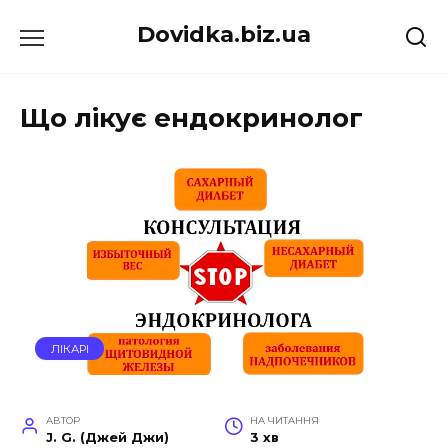
Перейти
Dovidka.biz.ua
до
вмісту
Що лікує ендокринолог
ЛІКАРІ
АВТОР
НА ЧИТАННЯ
J. G. (Джей Джи)
3 хв