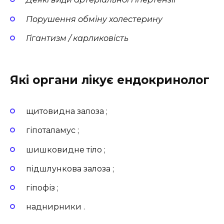
Порушення обміну холестерину
Гігантизм / карликовість
Які органи лікує ендокринолог
щитовидна залоза ;
гіпоталамус ;
шишковидне тіло ;
підшлункова залоза ;
гіпофіз ;
наднирники .