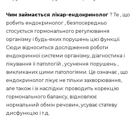
Чим займається лікар-ендокринолог
? Те , що
робить ендокринолог , безпосередньо
стосується гормонального регулювання
організму і будь-яких порушень цієї функції.
Сюди відноситься дослідження роботи
ендокринної системи організму, діагностика і
лікування її патологій , усунення порушень ,
викликаних цими патологіями. Це означає , що
ендокринолог лікує не тільки захворювання,
але також і їх наслідки: проводить корекцію
гормонального балансу, відновлює
нормальний обмін речовин, усуває статеву
дисфункцію і т.д.