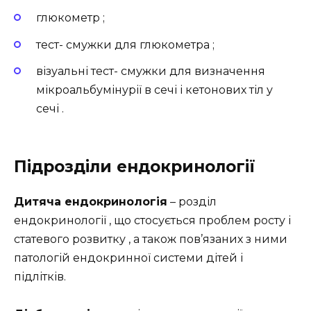
глюкометр ;
тест- смужки для глюкометра ;
візуальні тест- смужки для визначення
мікроальбумінурії в сечі і кетонових тіл у
сечі .
Підрозділи ендокринології
Дитяча ендокринологія
– розділ
ендокринології , що стосується проблем росту і
статевого розвитку , а також пов’язаних з ними
патологій ендокринної системи дітей і
підлітків.