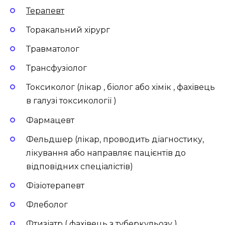
Терапевт
Торакальний хірург
Травматолог
Трансфузіолог
Токсиколог (лікар , біолог або хімік , фахівець
в галузі токсикології )
Фармацевт
Фельдшер (лікар, проводить діагностику,
лікування або направляє пацієнтів до
відповідних спеціалістів)
Фізіотерапевт
Флеболог
Фтизіатр ( фахівець з туберкульозу )