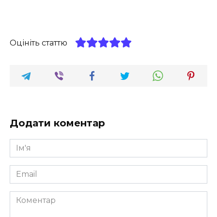
Оцініть статтю
Додати коментар
Ім'я
*
Email
*
Коментар