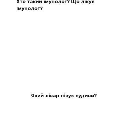
Хто такий імунолог? Що лікує
Імунолог?
Який лікар лікує судини?