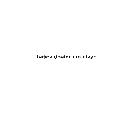
Інфекціоніст що лікує