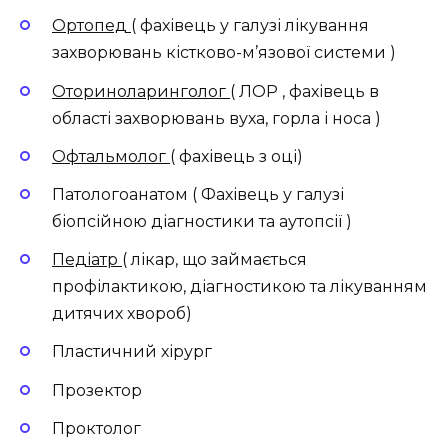
Ортопед
( фахівець у галузі лікування
захворювань кістково-м’язової системи )
Оториноларинголог
( ЛОР , фахівець в
області захворювань вуха, горла і носа )
Офтальмолог
( фахівець з оці)
Патологоанатом ( Фахівець у галузі
біопсійною діагностики та аутопсії )
Педіатр
( лікар, що займається
профілактикою, діагностикою та лікуванням
дитячих хвороб)
Пластичний хірург
Прозектор
Проктолог