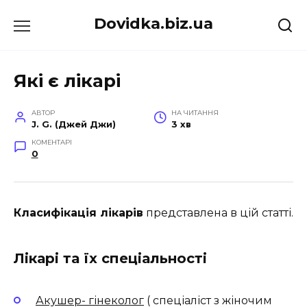
Перейти
Dovidka.biz.ua
до
вмісту
Які є лікарі
АВТОР
НА ЧИТАННЯ
J. G. (Джей Джи)
3 хв
КОМЕНТАРІ
0
Класифікація лікарів
представлена ​​в цій статті.
Лікарі та їх спеціальності
Акушер- гінеколог
( спеціаліст з жіночим