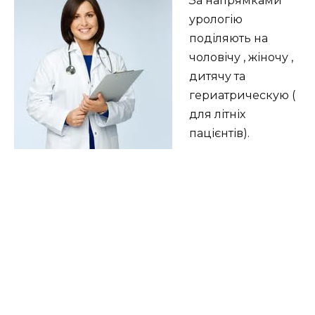
За напрямками
урологію
поділяють на
чоловічу , жіночу ,
дитячу та
гериатрическую (
для літніх
пацієнтів).