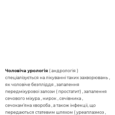
Чоловіча урологія
( андрологія )
спеціалізується на лікуванні таких захворювань ,
як чоловіче безпліддя , запалення
передміхурової залози ( простатит) , запалення
сечового міхура , нирок , сечівника ,
сечокам’яна хвороба , а також інфекції, що
передаються статевим шляхом ( уреаплазмоз ,