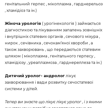
генітальний герпес , мікоплазма , гарднерельоз
, хламідіоз та ін.)
Жіноча урологія
( урогінекологія ) займається
діагностикою та лікуванням запалень зовнішніх
і внутрішніх статевих органів , сечового міхура ,
нирок , сечівника , сечокам’яної хвороби , а
також захворювань , що передаються статевим
шляхом ( мікоплазма , генітального герпесу ,
хламідіозу , уреаплазмоза , гарднереллеза та ін.)
Дитячий уролог- андролог
лікує
захворювання і вади розвитку сечостатевої
системи у дітей.
Тепер ви знаєте що лікує лікує уролог , і з якими