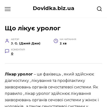
Перейти
Dovidka.biz.ua
до
вмісту
Що лікує уролог
АВТОР
НА ЧИТАННЯ
J. G. (Джей Джи)
2 хв
КОМЕНТАРІ
0
Лікар уролог
– це фахівець , який здійснює
діагностику , лікування та профілактику
захворювань органів сечостатевої системи. Як
правило , лікар уролог здійснює лікування
захворювань органів сечової системи у жінок і
чоловіків , а також сечостатевої системи у