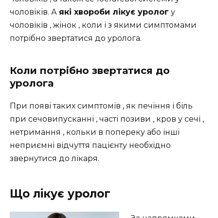
чоловіків. А
які хвороби лікує уролог
у
чоловіків , жінок , коли і з якими симптомами
потрібно звертатися до уролога.
Коли потрібно звертатися до
уролога
При появі таких симптомів , як печіння і біль
при сечовипусканні , часті позиви , кров у сечі ,
нетримання , кольки в попереку або інші
неприємні відчуття пацієнту необхідно
звернутися до лікаря.
Що лікує уролог