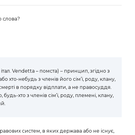
о слова?
 італ. Vendetta – помста) – принцип, згідно з
о хто-небудь з членів його сім’ї, роду, клану,
смерті в порядку відплати, а не правосуддя.
будь-хто з членів сім’ї, роду, племені, клану,
ий.
авових систем, в яких держава або не існує,