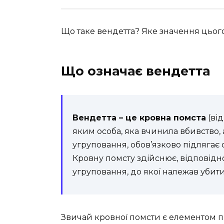
Що таке вендетта? Яке значення цьог
Що означає вендетта
Вендетта – це кровна помста
(від
яким особа, яка вчинила вбивство, аб
угруповання, обов’язково підлягає 
Кровну помсту здійснює, відповідно, 
угруповання, до якої належав убит
Звичай кровної помсти є елементом пр