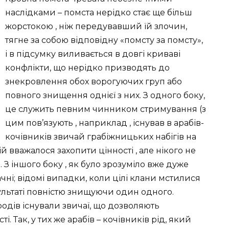
наслідками – помста нерідко стає ще більш
жорстокою , ніж передувавший їй злочин,
тягне за собою відповідну «помсту за помсту»,
і в підсумку виливається в довгі криваві
конфлікти, що нерідко призводять до
знекровлення обох ворогуючих груп або
повного знищення однієї з них. З одного боку,
це служить певним чинником стримування (з
цим пов’язують , наприклад , існував в арабів-
кочівників звичай грабіжницьких набігів на
 вважалося захопити цінності , але нікого не
. З іншого боку , як було зрозуміло вже дуже
ачні; відомі випадки, коли цілі клани мстилися
зультаті повністю знищуючи один одного.
родів існували звичаї, що дозволяють
. Так, у тих же арабів – кочівників рід, який