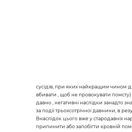
сусідів, при яких найкращим чином дій
вбивати , щоб не провокувати помсту) 
давно , негативні наслідки занадто зн
за події трьохсотрічної давнини, в ре
Внаслідок цього вже у стародавніх на
припинити або запобігти кровній помсті