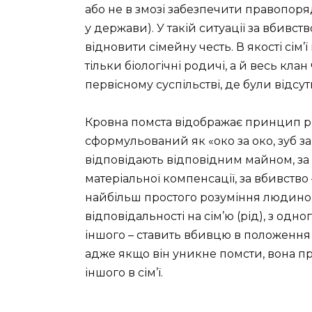
або не в змозі забезпечити правопоряд
у держави). У такій ситуації за вбивст
відновити сімейну честь. В якості сім’
тільки біологічні родичі, а й весь кла
первісному суспільстві, де були відсу
Кровна помста відображає принцип рів
сформульований як «око за око, зуб з
відповідають відповідним майном, за
матеріальної компенсації, за вбивство
найбільш простого розуміння людино
відповідальності на сім’ю (рід), з одн
іншого – ставить вбивцю в положення
адже якщо він уникне помсти, вона п
іншого в сім’ї.