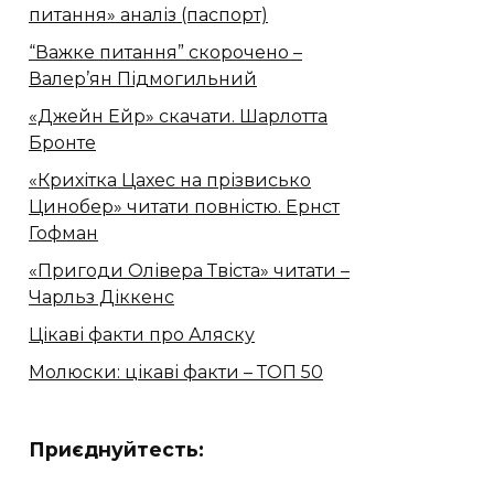
питання» аналіз (паспорт)
“Важке питання” скорочено –
Валер’ян Підмогильний
«Джейн Ейр» скачати. Шарлотта
Бронте
«Крихітка Цахес на прізвисько
Цинобер» читати повністю. Ернст
Гофман
«Пригоди Олівера Твіста» читати –
Чарльз Діккенс
Цікаві факти про Аляску
Молюски: цікаві факти – ТОП 50
Приєднуйтесть: