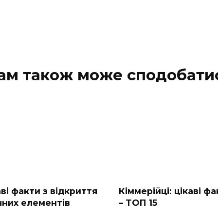
ам також може сподобати
ві факти з відкриття
Кіммерійці: цікаві ф
ічних елементів
– ТОП 15