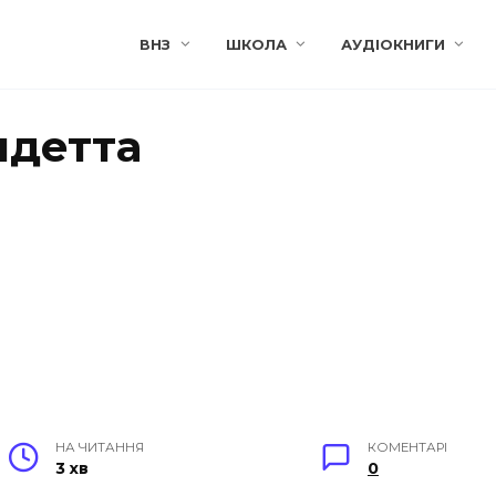
ВНЗ
ШКОЛА
АУДІОКНИГИ
ндетта
НА ЧИТАННЯ
КОМЕНТАРІ
3 хв
0