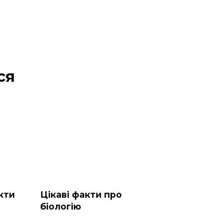
ся
акти
Цікаві факти про
біологію