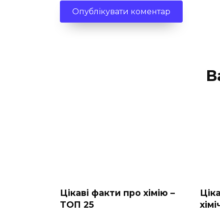
В
Цікаві факти про хімію –
Ціка
ТОП 25
хім