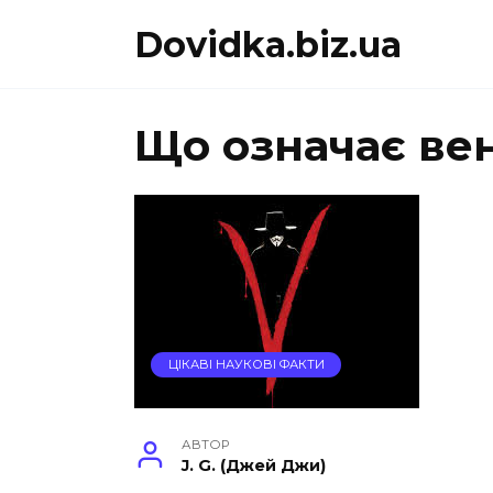
Перейти
Dovidka.biz.ua
до
вмісту
Що означає ве
ЦІКАВІ НАУКОВІ ФАКТИ
АВТОР
J. G. (Джей Джи)