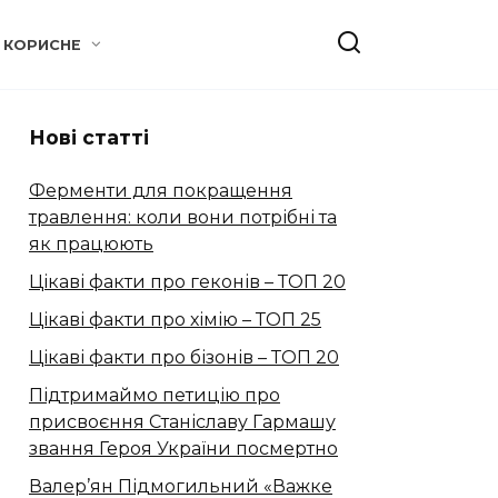
КОРИСНЕ
Нові статті
Ферменти для покращення
травлення: коли вони потрібні та
як працюють
Цікаві факти про геконів – ТОП 20
Цікаві факти про хімію – ТОП 25
Цікаві факти про бізонів – ТОП 20
Підтримаймо петицію про
присвоєння Станіславу Гармашу
звання Героя України посмертно
Валер’ян Підмогильний «Важке