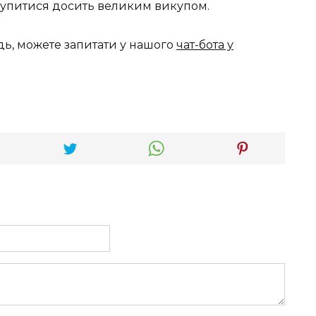
купитися досить великим викупом.
дь, можете запитати у нашого
чат-бота у