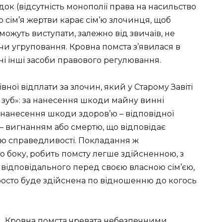
ок (відсутність монополії права на насильство
во сім’я жертви карає сім’ю злочинця, щоб
ї можуть виступати, залежно від звичаїв, не
н чи угруповання. Кровна помста з’явилася в
тні інші засоби правового регулювання.
ної відплати за злочин, який у Старому Завіті
а зуб»: за нанесення шкоди майну винні
 нанесення шкоди здоров’ю – відповідної
 – вигнанням або смертю, що відповідає
ю справедливості. Покладання ж
ого боку, робить помсту легше здійсненною, з
 відповідального перед своєю власною сім’єю,
росто буде здійснена по відношенню до когось
Кровна помста чревата небезпечними