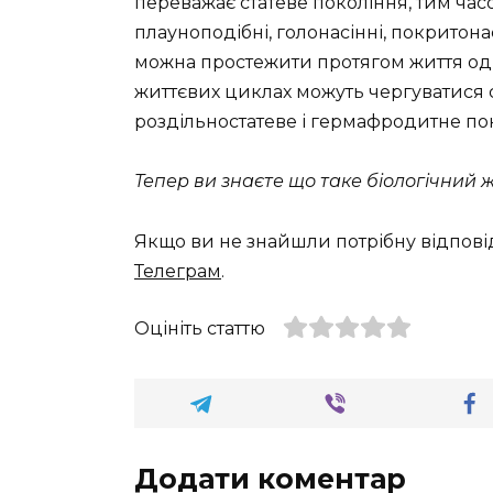
переважає статеве покоління, тим часо
плауноподібні, голонасінні, покритона
можна простежити протягом життя одні
життєвих циклах можуть чергуватися ст
роздільностатеве і гермафродитне по
Тепер ви знаєте що таке біологічний ж
Якщо ви не знайшли потрібну відпові
Телеграм
.
Оцініть статтю
Додати коментар