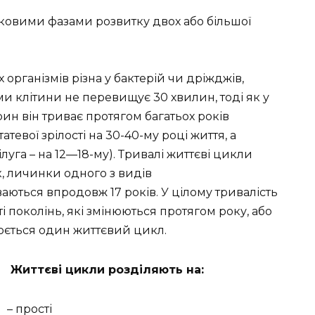
ковими фазами розвитку двох або більшої
х організмів різна у бактерій чи дріжджів,
и клітини не перевищує 30 хвилин, тоді як у
ин він триває протягом багатьох років
тевої зрілості на 30-40-му році життя, а
уга – на 12—18-му). Тривалі життєві цикли
к, личинки одного з видів
ються впродовж 17 років. У цілому тривалість
і поколінь, які змінюються протягом року, або
нюється один життєвий цикл.
Життєві цикли розділяють на:
– прості