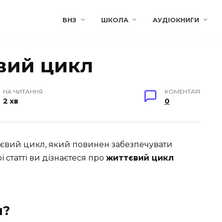
ВНЗ
ШКОЛА
АУДІОКНИГИ
вий цикл
НА ЧИТАННЯ
КОМЕНТАРІ
2 хв
0
тєвий цикл, який повинен забезпечувати
 статті ви дізнаєтеся про
життєвий цикл
л?