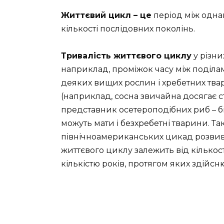
Життєвий цикл – це
період між одна
кількості послідовних поколінь.
Тривалість життєвого циклу
у різни
наприклад, проміжок часу між поділам
деяких вищих рослин і хребетних твар
(наприклад, сосна звичайна досягає ста
представник осетероподібних риб – біл
можуть мати і безхребетні тварини. Та
північноамериканських цикад розвива
життєвого циклу залежить від кількост
кількістю років, протягом яких здійс