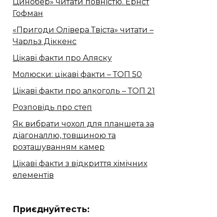
Цинобер» читати повністю. Ернст
Гофман
«Пригоди Олівера Твіста» читати –
Чарльз Діккенс
Цікаві факти про Аляску
Молюски: цікаві факти – ТОП 50
Цікаві факти про алкоголь – ТОП 21
Розповідь про степ
Як вибрати чохол для планшета за
діагоналлю, товщиною та
розташуванням камер
Цікаві факти з відкриття хімічних
елементів
Приєднуйтесть: