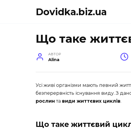
Перейти
Dovidka.biz.ua
до
вмісту
Що таке життє
АВТОР
Alina
Усі живі організми мають певний жит
безперервність існування виду. З даної
рослин
та
види життєвих циклів
.
Що таке життєвий цик