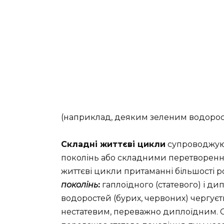
(наприклад, деяким зеленим водорос
Складні життєві цикли
супроводжуют
поколінь або складними перетворенням
життєві цикли притаманні більшості 
поколінь
:
гаплоїдного (статевого) і дип
водоростей (бурих, червоних) чергуєт
нестатевим, переважно диплоїдним. 