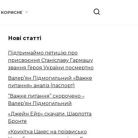
КОРИСНЕ
Нові статті
Підтримаймо петицію про
присвоєння Станіславу Гармашу
звання Героя України посмертно
Валер’ян Підмогильний «Важке
питання» аналіз (паспорт)
“Важке питання” скорочено –
Валер’ян Підмогильний
«Джейн Ейр» скачати. Шарлотта
Бронте
«Крихітка Цахес на прізвисько