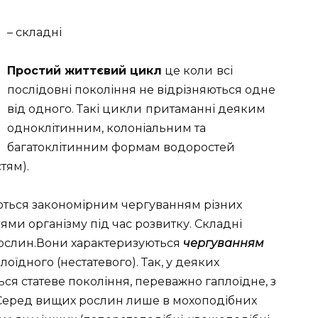
– складні
Простий життєвий цикл
це коли
всі
послідовні покоління не відрізняються одне
від одного. Такі цикли
притаманні деяким
одноклітинним, колоніальним та
багатоклітинним формам водоростей
тям).
ься закономірним чергу­ванням різних
и організ­му під час розвитку. Складні
рослин.Вони характеризуються
чергуванням
лоїдного (нестатевого). Так, у деяких
ься статеве покоління, переважно гаплоїдне, з
Серед вищих рослин лише в мохоподібних