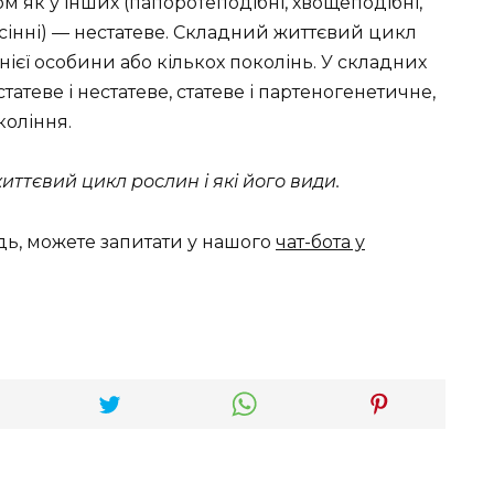
м як у інших (папоротепо­дібні, хвощеподібні,
сін­ні) — нестатеве. Складний життєвий цикл
єї особини або кількох поколінь. У складних
атеве і нестатеве, статеве і партеногенетичне,
коління.
иттєвий цикл рослин і які його види.
дь, можете запитати у нашого
чат-бота у