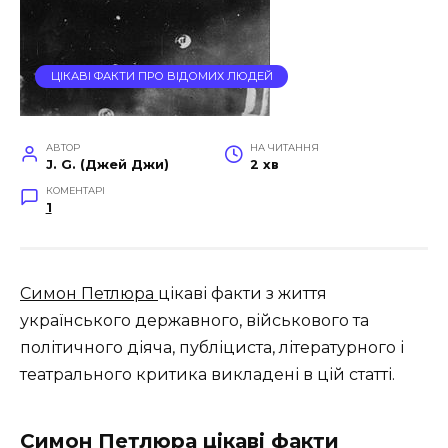
ЦІКАВІ ФАКТИ ПРО ВІДОМИХ ЛЮДЕЙ
АВТОР
НА ЧИТАННЯ
J. G. (Джей Джи)
2 хв
КОМЕНТАРІ
1
Симон Петлюра
цікаві факти з життя
українського державного, військового та
політичного діяча, публіциста, літературного і
театрального критика викладені в цій статті.
Симон Петлюра цікаві факти