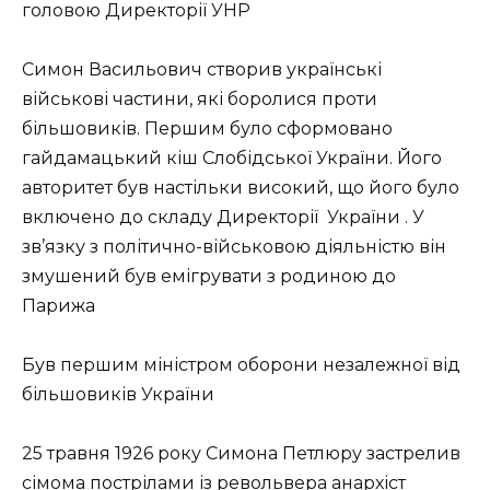
головою Директорії УНР
Симон Васильович створив українські
військові частини, які боролися проти
більшовиків. Першим було сформовано
гайдамацький кіш Слобідської України. Його
авторитет був настільки високий, що його було
включено до складу Директорії України . У
зв’язку з політично-військовою діяльністю він
змушений був емігрувати з родиною до
Парижа
Був першим міністром оборони незалежної від
більшовиків України
25 травня 1926 року Симона Петлюру застрелив
сімома пострілами із револьвера анархіст