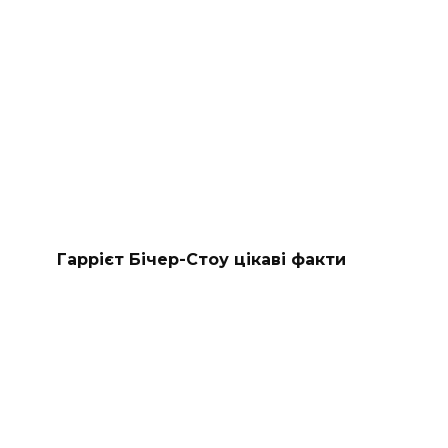
Гаррієт Бічер-Стоу цікаві факти