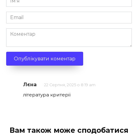
*
Email
*
Коментар
Лєна
22 Серпня, 2025 о 8:19 am
література критерії
Вам також може сподобатися