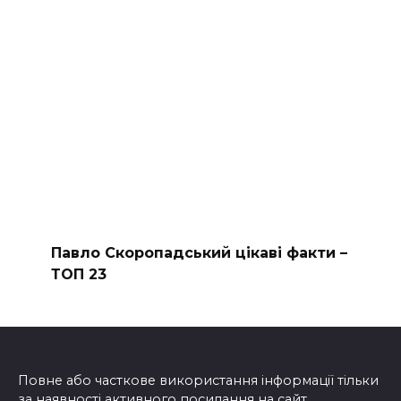
Павло Скоропадський цікаві факти –
ТОП 23
Повне або часткове використання інформації тільки
за наявності активного посилання на сайт