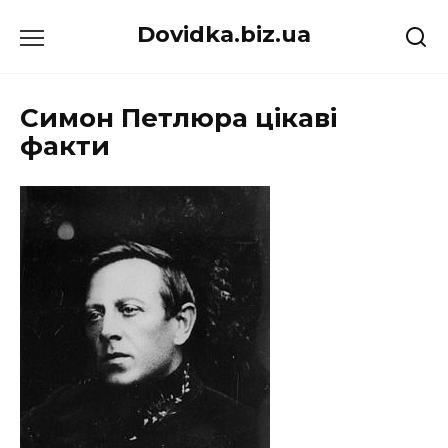
Перейти
Dovidka.biz.ua
до
вмісту
Симон Петлюра цікаві
факти