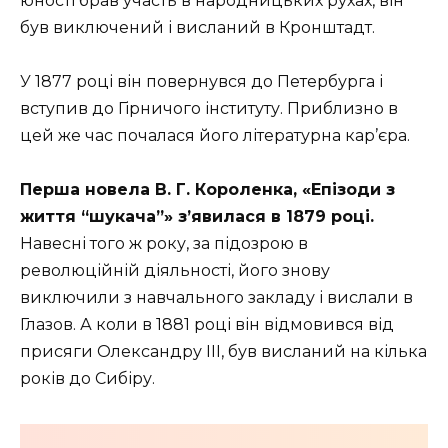
юності брав участь в народницьких рухах, він
був виключений і висланий в Кронштадт.
У 1877 році він повернувся до Петербурга і
вступив до Гірничого інституту. Приблизно в
цей же час почалася його літературна кар’єра.
Перша новела В. Г. Короленка, «Епізоди з
життя “шукача”» з’явилася в 1879 році.
Навесні того ж року, за підозрою в
революційній діяльності, його знову
виключили з навчального закладу і вислали в
Глазов. А коли в 1881 році він відмовився від
присяги Олександру III, був висланий на кілька
років до Сибіру.