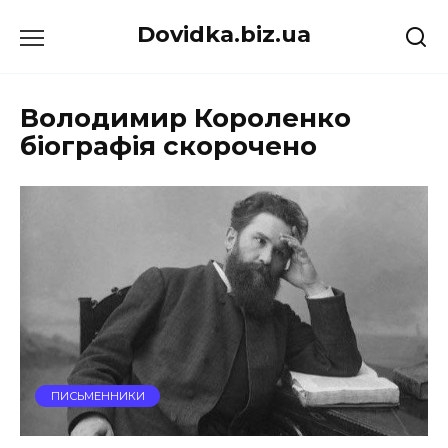
Перейти
Dovidka.biz.ua
до
вмісту
Володимир Короленко
біографія скорочено
ПИСЬМЕННИКИ