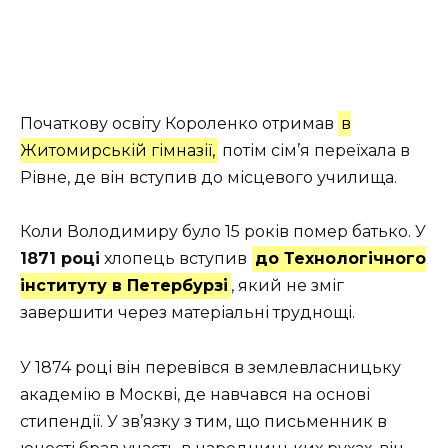
Початкову освіту Короленко отримав
в
Житомирській гімназії,
потім сім’я переїхала в
Рівне, де він вступив до місцевого училища.
Коли Володимиру було 15 років помер батько. У
1871 році
хлопець вступив
до Технологічного
інституту в Петербурзі
, який не зміг
завершити через матеріальні труднощі.
У 1874 році він перевівся в землевласницьку
академію в Москві, де навчався на основі
стипендії. У зв’язку з тим, що письменник в