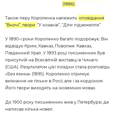
(1886)
.
Також перу Короленка належить
оповідання
“Вночі”, твори
“У козаків”, “Діти підземелля”.
У 1890-і роки Короленко багато подорожує. Він
відвідує Крим, Кавказ, Поволжя. Кавказ,
Південний Урал. У 1893 році письменник був
присутній на Всесвітній виставці в Чикаго
(США). Результатом цієї поїздки стала розповідь
«Без язика» (1895). Короленко отримує
визнання не тільки в Росії, але і за кордоном.
Його твори виходять на іноземних мовах.
До 1900 року письменник жив у Петербурзі, де
написав кілька новел.