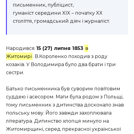
письменник, публіцист,
гуманіст середини XIX – початку XX
століття, громадський діяч і журналіст.
Народився
15 (27) липня 1853
в
Житомирі
. В.Короленко походив з роду
козаків. У Володимира було два брати і три
сестри.
Батько письменника був суворим повітовим
суддею і асесором. Мати була родом з Польщі,
тому письменник з дитинства досконало знав
польську мову. Його завжди захоплювала
література. Дитинство хлопця минуло на
Житомирщині, серед прекрасної української