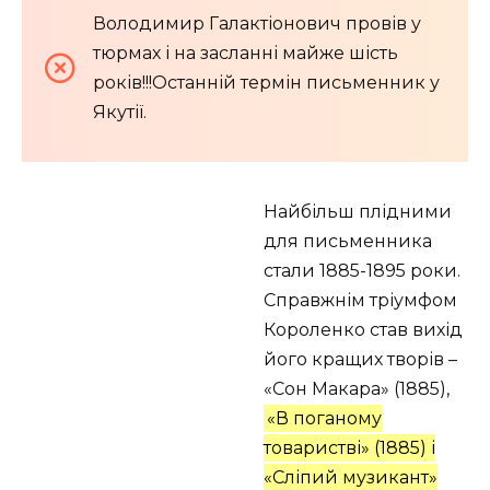
Володимир Галактіонович провів у
тюрмах і на засланні майже шість
років!!!Останній термін письменник у
Якутії.
Найбільш плідними
для письменника
стали 1885-1895 роки.
Справжнім тріумфом
Короленко став вихід
його кращих творів –
«Сон Макара» (1885),
«В поганому
товаристві» (1885) і
«Сліпий музикант»