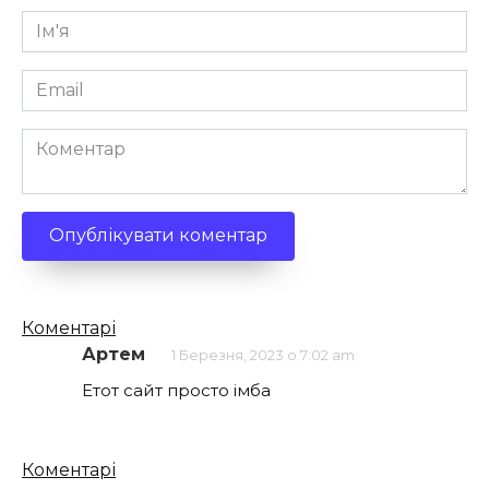
Ім'я
*
Email
*
Коментар
Кількість
Коментарі
коментарів
Артем
1 Березня, 2023 о 7:02 am
Етот сайт просто імба
Кількість
Коментарі