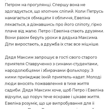
Петром на прогулянці. Спершу вона не
здогадується, що хлопчик сліпий. Коли Петрусь
намагається обмацати її обличчя, Евеліна
лякається, а дізнавшись про його сліпоту, гірко
плаче від жалю. Петро і Евеліна стають друзями.
Вони разом беруть уроки в дядька Максима.
Діти виростають, а дружба їх стає все міцніше.
Дядя Максим запрошує в гості свого старого
приятеля Ставрученко з синами-студентами,
народолюбцями і збирачами фольклору. З
ними приїжджає їхній приятель-кадет. Молоді
люди вносять пожвавлення в тихе життя
садиби. Дядя Максим хоче, щоб Петро і Евеліна
відчули, що поруч тече яскраве і цікаве життя.
Евеліна розуміє, що це випробування для її