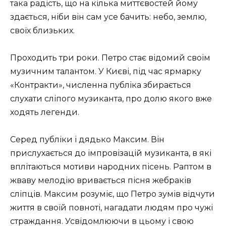
така радість, що на кілька миттєвостей йому
здається, ніби він сам усе бачить: небо, землю,
своїх близьких.
Проходить три роки. Петро стає відомий своїм
музичним талантом. У Києві, під час ярмарку
«Контракти», численна публіка збирається
слухати сліпого музиканта, про долю якого вже
ходять легенди.
Серед публіки і дядько Максим. Він
прислухається до імпровізацій музиканта, в які
вплітаються мотиви народних пісень. Раптом в
жваву мелодію вривається пісня жебраків
сліпців. Максим розуміє, що Петро зумів відчути
життя в своїй повноті, нагадати людям про чужі
страждання. Усвідомлюючи в цьому і свою