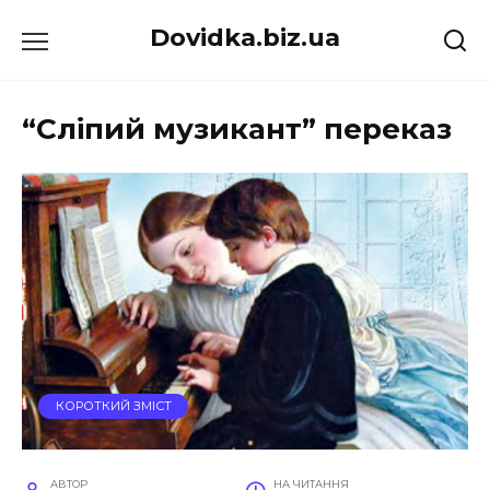
Перейти
Dovidka.biz.ua
до
вмісту
“Сліпий музикант” переказ
КОРОТКИЙ ЗМІСТ
АВТОР
НА ЧИТАННЯ