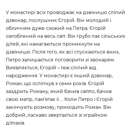
У монастирі всіх проводжає на дзвіницю сліпий
дзвонар, послушник Єгорій. Він молодий і
обличчям дуже схожий на Петра. Єгорій
озлоблений на весь світ. Він грубо лає сільських
дітей, які намагаються проникнути на
дзвіницю. Після того, як всі спускаються вниз,
Петро залишається поговорити зі звонарём.
Виявляється, Єгорій – теж сліпий від
народження. У монастирі є інший дзвонар,
Роман, що осліпнув з семи років. Єгорій
заздрить Роману, який бачив світло, бачив
свою матір, пам’ятає її … Коли Петро і Єгорій
закінчують розмову, приходить Роман. Він
добрий, ласкаво звертається зі зграйкою
дітлахів.