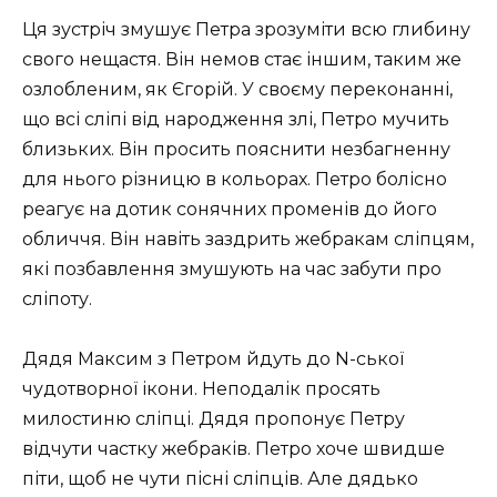
Ця зустріч змушує Петра зрозуміти всю глибину
свого нещастя. Він немов стає іншим, таким же
озлобленим, як Єгорій. У своєму переконанні,
що всі сліпі від народження злі, Петро мучить
близьких. Він просить пояснити незбагненну
для нього різницю в кольорах. Петро болісно
реагує на дотик сонячних променів до його
обличчя. Він навіть заздрить жебракам сліпцям,
які позбавлення змушують на час забути про
сліпоту.
Дядя Максим з Петром йдуть до N-ської
чудотворної ікони. Неподалік просять
милостиню сліпці. Дядя пропонує Петру
відчути частку жебраків. Петро хоче швидше
піти, щоб не чути пісні сліпців. Але дядько