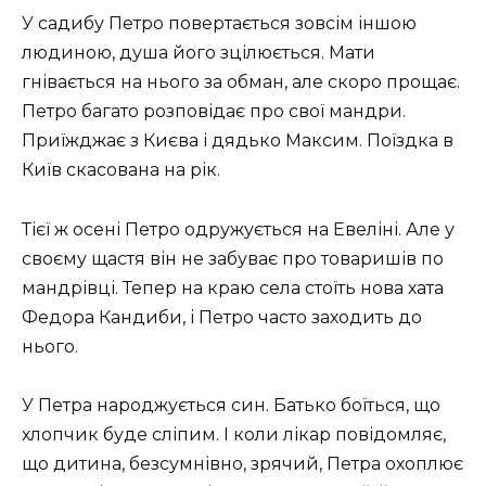
У садибу Петро повертається зовсім іншою
людиною, душа його зцілюється. Мати
гнівається на нього за обман, але скоро прощає.
Петро багато розповідає про свої мандри.
Приїжджає з Києва і дядько Максим. Поїздка в
Київ скасована на рік.
Тієї ж осені Петро одружується на Евеліні. Але у
своєму щастя він не забуває про товаришів по
мандрівці. Тепер на краю села стоїть нова хата
Федора Кандиби, і Петро часто заходить до
нього.
У Петра народжується син. Батько боїться, що
хлопчик буде сліпим. І коли лікар повідомляє,
що дитина, безсумнівно, зрячий, Петра охоплює