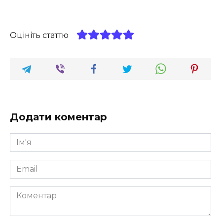
Оцініть статтю
Додати коментар
Ім'я
*
Email
*
Коментар