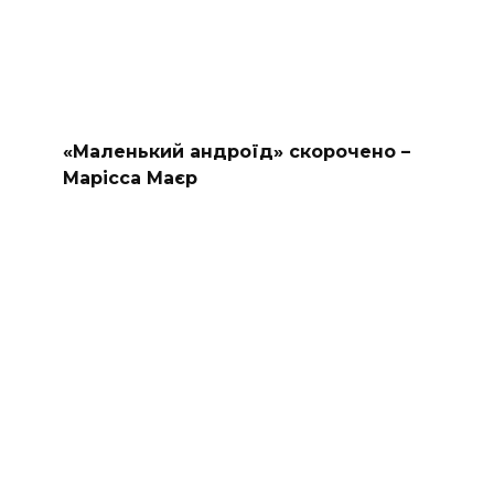
«Маленький андроїд» скорочено –
Марісса Маєр