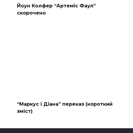
Йоун Колфер “Артеміс Фаул”
скорочено
“Маркус і Діана” переказ (короткий
зміст)