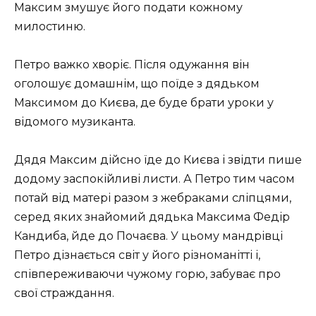
Максим змушує його подати кожному
милостиню.
Петро важко хворіє. Після одужання він
оголошує домашнім, що поїде з дядьком
Максимом до Києва, де буде брати уроки у
відомого музиканта.
Дядя Максим дійсно їде до Києва і звідти пише
додому заспокійливі листи. А Петро тим часом
потай від матері разом з жебраками сліпцями,
серед яких знайомий дядька Максима Федір
Кандиба, йде до Почаєва. У цьому мандрівці
Петро дізнається світ у його різноманітті і,
співпереживаючи чужому горю, забуває про
свої страждання.