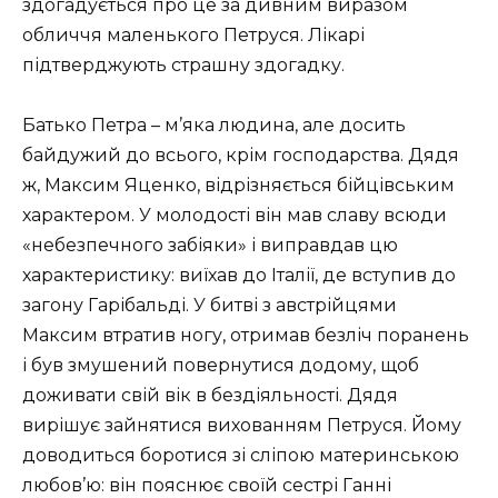
здогадується про це за дивним виразом
обличчя маленького Петруся. Лікарі
підтверджують страшну здогадку.
Батько Петра – м’яка людина, але досить
байдужий до всього, крім господарства. Дядя
ж, Максим Яценко, відрізняється бійцівським
характером. У молодості він мав славу всюди
«небезпечного забіяки» і виправдав цю
характеристику: виїхав до Італії, де вступив до
загону Гарібальді. У битві з австрійцями
Максим втратив ногу, отримав безліч поранень
і був змушений повернутися додому, щоб
доживати свій вік в бездіяльності. Дядя
вирішує зайнятися вихованням Петруся. Йому
доводиться боротися зі сліпою материнською
любов’ю: він пояснює своїй сестрі Ганні