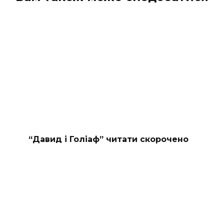
“Давид і Голіаф” читати скорочено