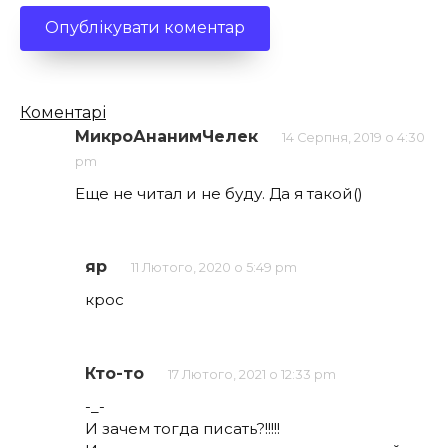
Кількість
Коментарі
коментарів
МикроАнанимЧелек
14 Серпня, 2019 о 4:30
pm
Еще не читал и не буду. Да я такой()
яр
11 Лютого, 2020 о 5:49 pm
крос
Кто-то
17 Лютого, 2021 о 12:33 pm
-_-
И зачем тогда писать?!!!!!