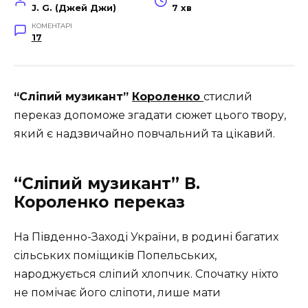
J. G. (Джей Джи)
7 хв
КОМЕНТАРІ
17
“Сліпий музикант”
Короленко
стислий
переказ допоможе згадати сюжет цього твору,
який є надзвичайно повчальний та цікавий.
“Сліпий музикант” В.
Короленко переказ
На Південно-Заході України, в родині багатих
сільських поміщиків Попельських,
народжується сліпий хлопчик. Спочатку ніхто
не помічає його сліпоти, лише мати