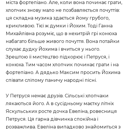
міста фортепіано. Але, коли вона починає грати,
хлопчик знову мало не позбавляється почуттів:
ця складна музика здається йому грубого,
крикливою. Тієї ж думки і Йохим. Тоді Ганна
Михайлівна розуміє, що в нехитрій грі конюха
набагато більше живого почуття. Вона потайки
слухає дудку Йохима і вчиться у нього.
Зрештою її мистецтво підкорює і Петруся, і
конюха. Тим часом хлопчик починає грати і на
фортепіано. А дядько Максим просить Йохима
співати сліпому паничу народні пісні.
У Петруся немає друзів. Сільські хлопчаки
лякаються його. А в сусідньому маєтку літніх
Яскульських росте дочка Евеліна, ровесниця
Петруся. Ця гарна дівчинка спокійна і
розважлива. Евеліна випадково знайомиться з