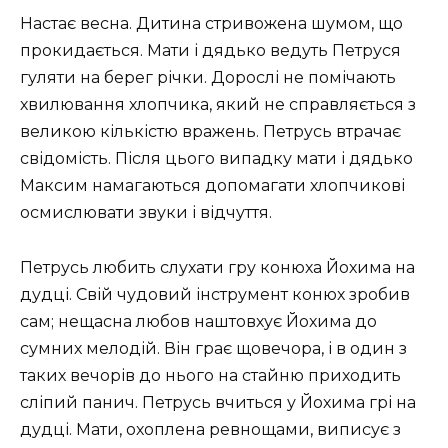
Настає весна. Дитина стривожена шумом, що
прокидається. Мати і дядько ведуть Петруся
гуляти на берег річки. Дорослі не помічають
хвилювання хлопчика, який не справляється з
великою кількістю вражень. Петрусь втрачає
свідомість. Після цього випадку мати і дядько
Максим намагаються допомагати хлопчикові
осмислювати звуки і відчуття.
Петрусь любить слухати гру конюха Йохима на
дудці. Свій чудовий інструмент конюх зробив
сам; нещасна любов наштовхує Йохима до
сумних мелодій. Він грає щовечора, і в один з
таких вечорів до нього на стайню приходить
сліпий панич. Петрусь вчиться у Йохима грі на
дудці. Мати, охоплена ревнощами, виписує з