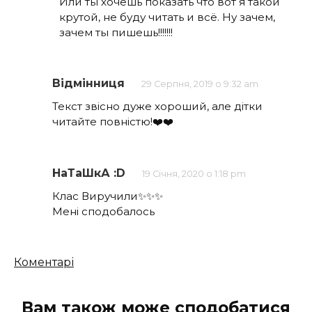
Или ты хочешь показать что вот я такой
крутой, не буду читать и всё. Ну зачем,
зачем ты пишешь!!!!!!!
Відмінниця
29 Серпня, 2019 о 9:32 am
Текст звісно дуже хороший, але дітки
читайте повністю!❤️❤️
НаТаШкА :D
19 Січня, 2020 о 1:18 pm
Клас Виручили✨✨✨
Мені сподобалось
Кількість
Коментарі
коментарів
Вам також може сподобатися