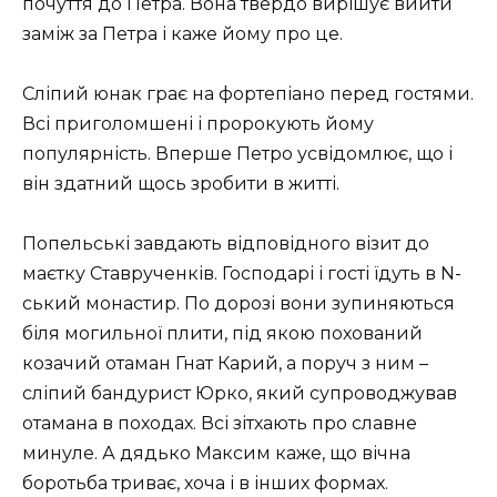
почуття до Петра. Вона твердо вирішує вийти
заміж за Петра і каже йому про це.
Сліпий юнак грає на фортепіано перед гостями.
Всі приголомшені і пророкують йому
популярність. Вперше Петро усвідомлює, що і
він здатний щось зробити в житті.
Попельські завдають відповідного візит до
маєтку Ставрученків. Господарі і гості їдуть в N-
ський монастир. По дорозі вони зупиняються
біля могильної плити, під якою похований
козачий отаман Гнат Карий, а поруч з ним –
сліпий бандурист Юрко, який супроводжував
отамана в походах. Всі зітхають про славне
минуле. А дядько Максим каже, що вічна
боротьба триває, хоча і в інших формах.