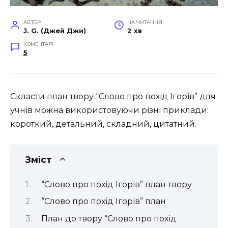
АВТОР
НА ЧИТАННЯ
J. G. (Джей Джи)
2 хв
КОМЕНТАРІ
5
Скласти план твору “Слово про похід Ігорів” для
учнів можна використовуючи різні приклади:
короткий, детальний, складний, цитатний.
Зміст
“Слово про похід Ігорів” план твору
“Слово про похід Ігорів” план
План до твору “Слово про похід