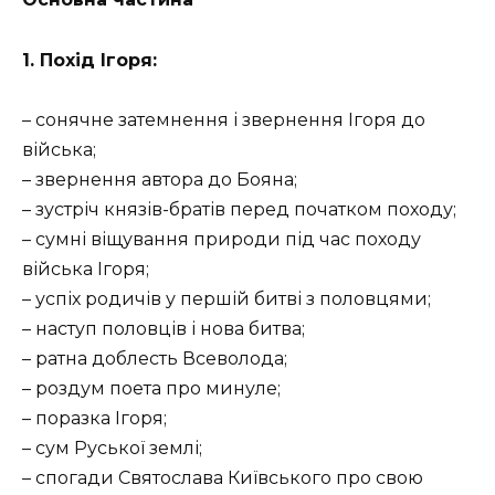
1. Похід Ігоря:
– сонячне затемнення і звернення Ігоря до
війська;
– звернення автора до Бояна;
– зустріч князів-братів перед початком походу;
– сумні віщування природи під час походу
війська Ігоря;
– успіх родичів у першій битві з половцями;
– наступ половців і нова битва;
– ратна доблесть Всеволода;
– роздум поета про минуле;
– поразка Ігоря;
– сум Руської землі;
– спогади Святослава Київського про свою