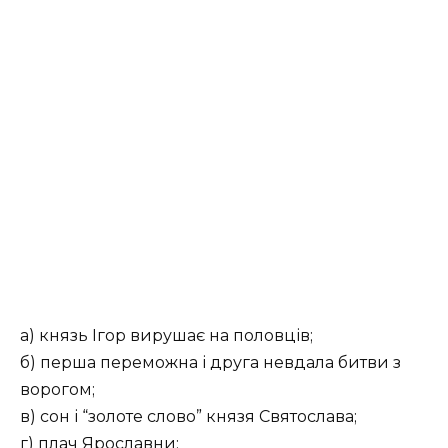
а) князь Ігор вирушає на половців;
б) перша переможна і друга невдала битви з
ворогом;
в) сон і “золоте слово” князя Святослава;
г) плач Ярославни;