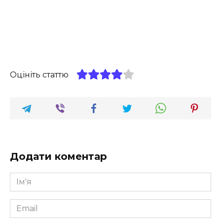
Оцініть статтю
Додати коментар
Ім'я
*
Email
*