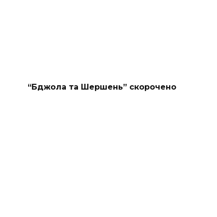
“Бджола та Шершень” скорочено