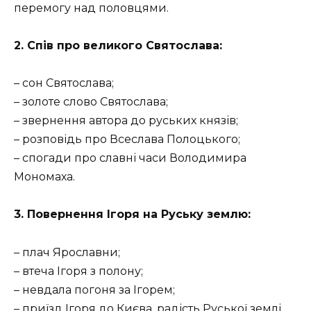
перемогу над половцями.
2. Спів про великого Святослава:
– сон Святослава;
– золоте слово Святослава;
– звернення автора до руських князів;
– розповідь про Всеслава Полоцького;
– спогади про славні часи Володимира
Мономаха.
3. Повернення Ігоря на Руську землю:
– плач Ярославни;
– втеча Ігоря з полону;
– невдала погоня за Ігорем;
– приїзд Ігоря до Києва, радість Руської землі.