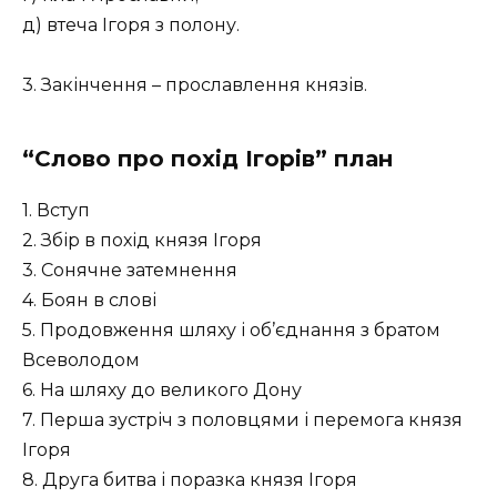
д) втеча Ігоря з полону.
3. Закінчення – прославлення князів.
“Слово про похід Ігорів” план
1. Вступ
2. Збір в похід князя Ігоря
3. Сонячне затемнення
4. Боян в слові
5. Продовження шляху і об’єднання з братом
Всеволодом
6. На шляху до великого Дону
7. Перша зустріч з половцями і перемога князя
Ігоря
8. Друга битва і поразка князя Ігоря