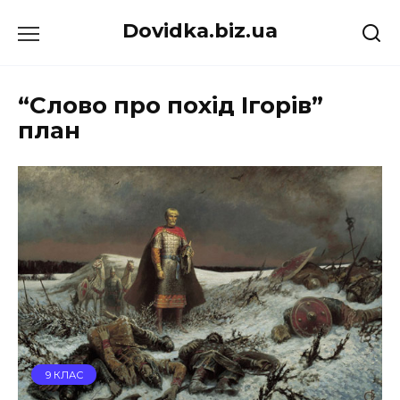
Перейти
Dovidka.biz.ua
до
вмісту
“Слово про похід Ігорів”
план
9 КЛАС