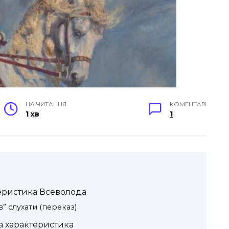
НА ЧИТАННЯ
КОМЕНТАРІ
1 хв
1
ктеристика Всеволода
в” слухати (переказ)
на характеристика