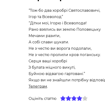
“Тож-бо два хоробрі Святославовичі,
Ігор та Всеволод”
“Дітки мої, Ігорю і Всеволоде!
Рано взялись ви землю Половецьку
Мечами разити,
А собі слави шукати.
Не з честю ви ворога подолали,
Не з честю пролили кров поганську.
Серця ваші хоробрі
З булата міцного викуті,
Буйною відвагою гартовані.”
Якщо ви не знайшли потрібну відпові
Телеграм
.
Оцініть статтю