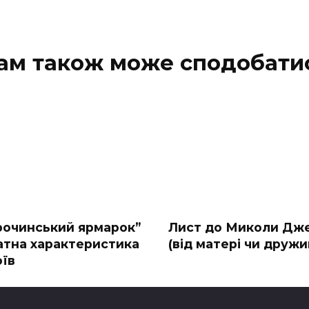
ам також може сподобати
рочинський ярмарок”
Лист до Миколи Дже
атна характеристика
(від матері чи дружи
оїв