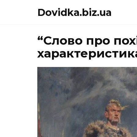
Перейти
Dovidka.biz.ua
до
вмісту
“Слово про похі
характеристик