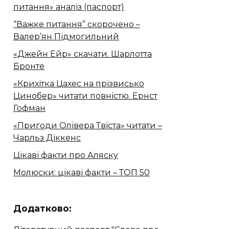
питання» аналіз (паспорт)
“Важке питання” скорочено –
Валер’ян Підмогильний
«Джейн Ейр» скачати. Шарлотта
Бронте
«Крихітка Цахес на прізвисько
Цинобер» читати повністю. Ернст
Гофман
«Пригоди Олівера Твіста» читати –
Чарльз Діккенс
Цікаві факти про Аляску
Молюски: цікаві факти – ТОП 50
Додатково: