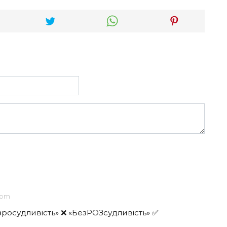
 pm
зросудливість» ❌ «БезРОЗсудливість» ✅