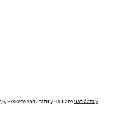
дь, можете запитати у нашого
чат-бота у