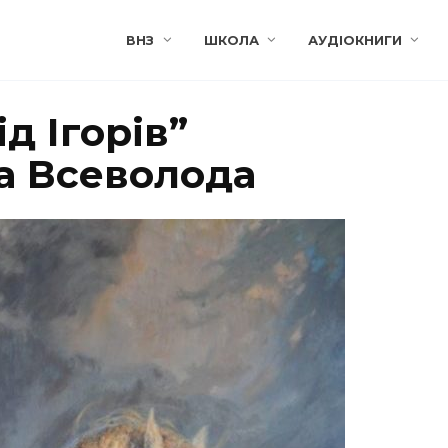
ВНЗ
ШКОЛА
АУДІОКНИГИ
д Ігорів”
а Всеволода