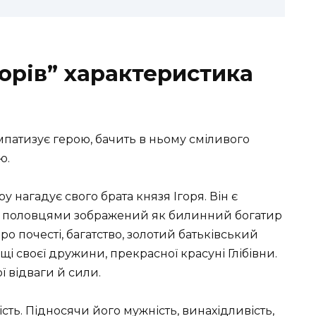
горів” характеристика
мпатизує герою, бачить в ньому сміливого
ю.
нагадує свого брата князя Ігоря. Він є
 з половцями зображений як билинний богатир
ро почесті, багатство, золотий батьківський
ощі своєї дружини, прекрасної красуні Глібівни.
 відваги й сили.
ість. Підносячи його мужність, винахідливість,