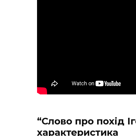
“Слово про похід І
характеристика