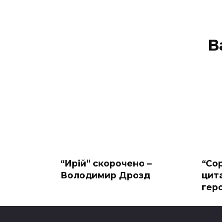
В
“Ирій” скорочено –
“Со
Володимир Дрозд
цит
гер