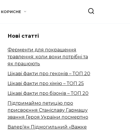
КОРИСНЕ
Нові статті
Ферменти для покращення
травлення: коли вони потрібні та
як працюють
Цікаві факти про геконів – ТОП 20
Цікаві факти про хімію – ТОП 25
Цікаві факти про бізонів – ТОП 20
Підтримаймо петицію про
присвоєння Станіславу Гармашу
звання Героя України посмертно
Валер’ян Підмогильний «Важке