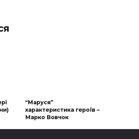
ся
рі
“Маруся”
ни)
характеристика героїв –
Марко Вовчок