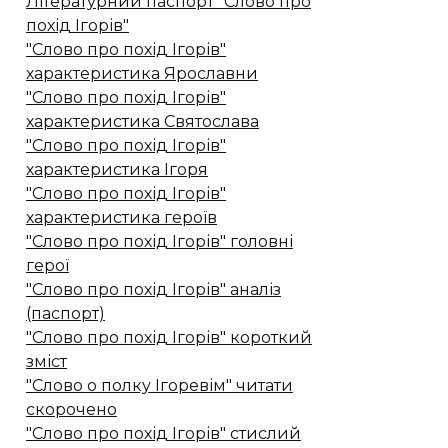
Літературний паспорт "Слово про
похід Ігорів"
"Слово про похід Ігорів"
характеристика Ярославни
"Слово про похід Ігорів"
характеристика Святослава
"Слово про похід Ігорів"
характеристика Ігоря
"Слово про похід Ігорів"
характеристика героїв
"Слово про похід Ігорів" головні
герої
"Слово про похід Ігорів" аналіз
(паспорт)
"Слово про похід Ігорів" короткий
зміст
"Слово о полку Ігоревім" читати
скорочено
"Слово про похід Ігорів" стислий