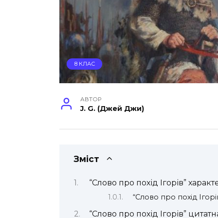
8 КЛАС
АВТОР
J. G. (Джей Джи)
Зміст
“Слово про похід Ігорів” хара
“Слово про похід Ігорі
“Слово про похід Ігорів” цитат