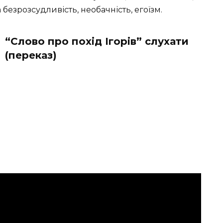
 безрозсудливість, необачність, егоїзм.
“Слово про похід Ігорів” слухати
(переказ)