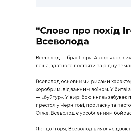
“Слово про похід І
Всеволода
Всеволод — брат Ігоря. Автор явно си
воїна, здатного постояти за рідну земл
Всеволод основними рисами характеру 
хоробрим, відважним воїном. У битві
— «буйтур». У вирі бою князь забуває п
престол у Чернігові, про ласку та пест
Отже, Всеволод є уособленням бойової
Як і до Ігоря, Всеволод виявляє двоїст