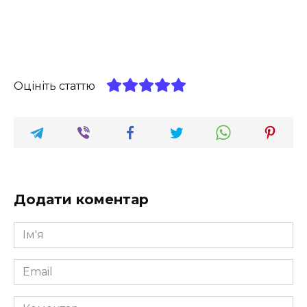
Оцініть статтю
Додати коментар
Ім'я
*
Email
*
Коментар