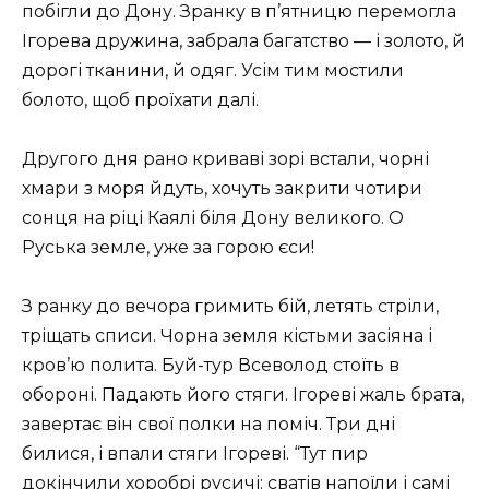
побігли до Дону. Зранку в п’ятницю перемогла
Ігорева дружина, забрала багатство — і золото, й
дорогі тканини, й одяг. Усім тим мостили
болото, щоб проїхати далі.
Другого дня рано криваві зорі встали, чорні
хмари з моря йдуть, хочуть закрити чотири
сонця на ріці Каялі біля Дону великого. О
Руська земле, уже за горою єси!
З ранку до вечора гримить бій, летять стріли,
тріщать списи. Чорна земля кістьми засіяна і
кров’ю полита. Буй-тур Всеволод стоїть в
обороні. Падають його стяги. Ігореві жаль брата,
завертає він свої полки на поміч. Три дні
билися, і впали стяги Ігореві. “Тут пир
докінчили хоробрі русичі: сватів напоїли і самі