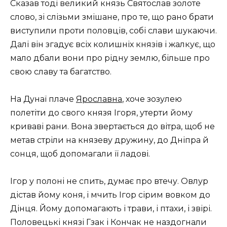
Сказав тоді великий князь Святослав золоте
слово, зі слізьми змішане, про те, що рано брати
виступили проти половців, собі слави шукаючи.
Далі він згадує всіх колишніх князів і жалкує, що
мало дбали вони про рідну землю, більше про
свою славу та багатство.
На Дунаї плаче
Ярославна
, хоче зозулею
полетіти до свого князя Ігоря, утерти йому
криваві рани. Вона звертається до вітра, щоб не
метав стріли на князеву дружину, до Дніпра й
сонця, щоб допомагали її ладові.
Ігор у полоні не спить, думає про втечу. Овлур
дістав йому коня, і мчить Ігор сірим вовком до
Дінця. Йому допомагають і трави, і птахи, і звірі.
Половецькі князі Гзак і Кончак не наздогнали