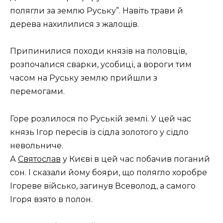
полягли за землю Руську”. Навіть трави й
дерева нахилилися з жалощів.
Припинилися походи князів на половців,
розпочалися сварки, усобиці, а вороги тим
часом на Руську землю прийшли з
перемогами.
Горе розлилося по Руській землі. У цей час
князь Ігор пересів із сідла золотого у сідло
невольниче.
А
Святослав
у Києві в цей час побачив поганий
сон. І сказали йому бояри, що полягло хоробре
Ігореве військо, загинув Всеволод, а самого
Ігоря взято в полон.