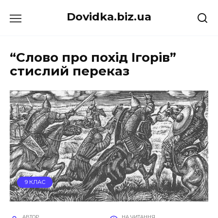
Перейти
Dovidka.biz.ua
до
вмісту
“Слово про похід Ігорів”
стислий переказ
9 КЛАС
АВТОР
НА ЧИТАННЯ