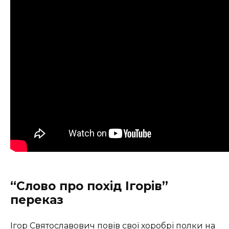
“Слово про похід Ігорів”
переказ
Ігор Святославович
повів свої хоробрі полки на