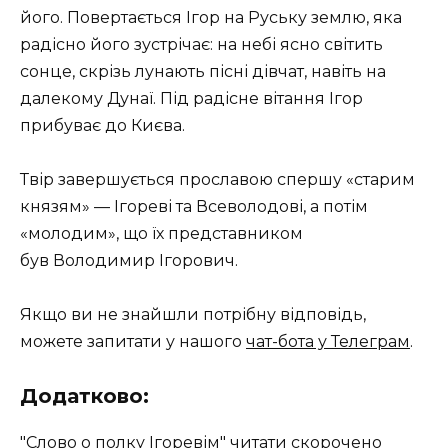
його. Повертається Ігор на Руську землю, яка
радісно його зустрічає: на небі ясно світить
сонце, скрізь лунають пісні дівчат, навіть на
далекому Дунаї. Під радісне вітання Ігор
прибуває до Києва.
Твір завершується прославою спершу «старим
князям» — Ігореві та Всеволодові, а потім
«молодим», що їх представником
був Володимир Ігорович.
Якщо ви не знайшли потрібну відповідь,
можете запитати у нашого
чат-бота у Телеграм
.
Додатково:
"Слово о полку Ігоревім" читати скорочено