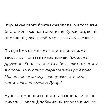
Ігор чекає свого брата
Всеволода
. А в того вже
бистрі коні осідлані стоять під Курськом, воїни
вправні, шукають собі честі, а князю — слави.
Глянув Ігор на світле сонце, а воно тьмою
закрилося. Сказав князь воїнам:
“Браття і
дружино! Краще полягти в бою, ніж потрапити
в полон. Хочу списа переломити край поля
Половецького, хочу голову зложити або
напитися шоломом із Дону!”
Було затемнення сонця, птахи кричали, звірі
ричали. Половці, побачивши Ігореве військо,