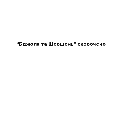
“Бджола та Шершень” скорочено