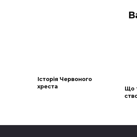
В
Історія Червоного
хреста
Що 
ств