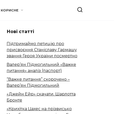
КОРИСНЕ
Нові статті
Підтримаймо петицію про
присвоєння Станіславу Гармашу
звання Героя України посмертно
Валер’ян Підмогильний «Важке
питання» аналіз (паспорт)
“Важке питання” скорочено –
Валер’ян Підмогильний
«Джейн Ейр» скачати. Шарлотта
Бронте
«Крихітка Цахес на прізвисько