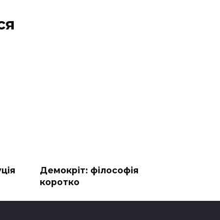
ся
ція
Демокріт: філософія
коротко