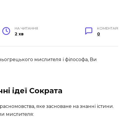
НА ЧИТАННЯ
КОМЕНТАРІ
2 хв
0
авньогрецького мислителя і філософа, Ви
чні ідеї Сократа
расномовства, яке засноване на знанні істини.
ми мислителя: