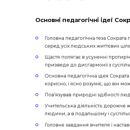
Основні педагогічні ідеї Сок
Головна педагогічна теза Сократа
серед усіх людських життєвих ціл
Щастя полягає в усуненні протиріч
призведе до дисгармонії з суспіл
Основна педагогічна ідея Сократа –
корисно, і ясно розуміє, що він мож
Пов’язував природні здібності люди
Учительська діяльність дорожче ж
людини, а в подальшому і суспільс
Головне завдання вчителя і наста