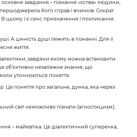
а основне завдання – пізнання «єства» людини,
 першоджерела його справ і вчинків. Сократ
 В цьому і є сенс призначення і покликання
і. А цінність душі лежить в пізнанні. Для її
есне життя.
діалектики, завдяки якому можна встановити
 це об’єктивно незалежне знання, що
, коли уточнюються поняття.
. Це поняття про загальне, думка, яка через
ьний світ неможливо пізнати (агностицизм),
ня – майевтіка. Це діалектичний суперечка,