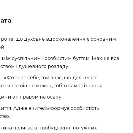
рата
 про те, що духовне вдосконалення є основним
ей.
 між суспільним і особистим буттям. Інакше все
ьством і душевного розладу.
 «Хто знає себе, той знає, що для нього
е і чого він не може», тобто самопізнання.
ни з її правом на освіту.
иття. Адже вчитель формує особистість
тво.
вника полягає в пробудженні потужних