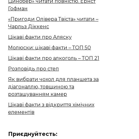
Цинобер» читати повністю. Ернст
Гофман
«Пригоди Олівера Твіста» читати –
Чарльз Діккенс
Цікаві факти про Аляску
Молюски: цікаві факти – ТОП 50
Цікаві факти про алкоголь – ТОП 21
Розповідь про степ
Як вибрати чохол для планшета за
діагоналлю, товщиною та
розташуванням камер
Цікаві факти з відкриття хімічних
елементів
Приєднуйтесть: