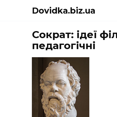
Перейти
Dovidka.biz.ua
до
вмісту
Сократ: ідеї фі
педагогічні