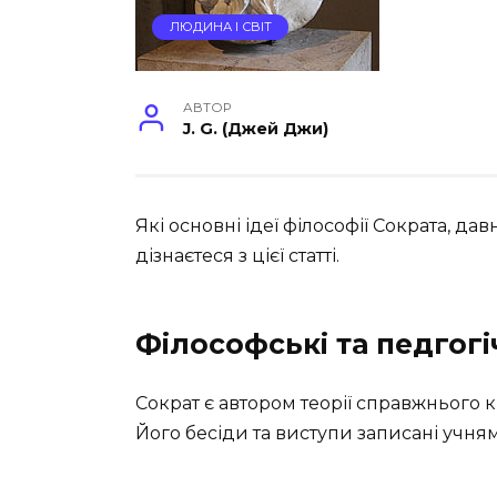
ЛЮДИНА І СВІТ
АВТОР
J. G. (Джей Джи)
Які основні ідеї філософії Сократа, д
дізнаєтеся з цієї статті.
Філософські та педгогі
Сократ є автором теорії справжнього к
Його бесіди та виступи записані учня