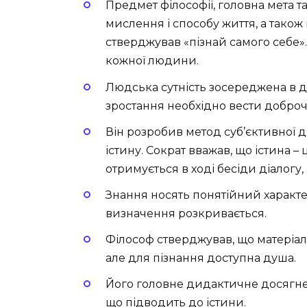
Предмет філософії, головна мета т
мислення і способу життя, а також
стверджував «пізнай самого себе».
кожної людини.
Людська сутність зосереджена в душ
зростання необхідно вести доброч
Він розробив метод суб’єктивної 
істину. Сократ вважав, що істина –
отримується в ході бесіди діалогу
Знання носять понятійний характер
визначення розкривається.
Філософ стверджував, що матеріал
але для пізнання доступна душа.
Його головне дидактичне досягнен
що підводить до істини.