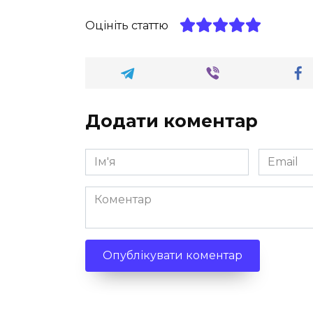
Оцініть статтю
Додати коментар
Ім'я
Email
*
*
Коментар