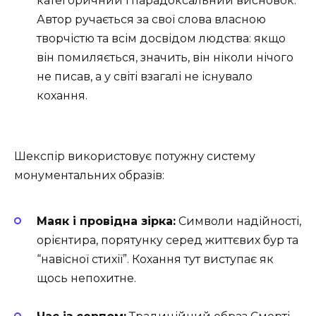
категоричний і парадоксальний висновок.
Автор ручається за свої слова власною
творчістю та всім досвідом людства: якщо
він помиляється, значить, він ніколи нічого
не писав, а у світі взагалі не існувало
кохання.
Шекспір використовує потужну систему
монументальних образів:
Маяк і провідна зірка:
Символи надійності,
орієнтира, порятунку серед життєвих бур та
“навісної стихії”. Кохання тут виступає як
щось непохитне.