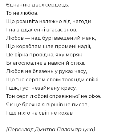
Єднанню двох сердець.
То не любов.
Що розцвіта належно від нагоди
І на віддаленні вгасає знов.
Любов — над бурі введений маяк,
ІЦо кораблям шле промені надії,
Це вірка провідна, яку моряк
Благословляє в навісній стихії.
Любов не блазень у руках часу,
Що тне серпом своїм троянди свіжі
І щік, і уст незайману красу.
Тон серп любові справжньої не ріже.
Як це брехня я віршів не писав,
І ще ніхто на світі не кохав.
(Переклад Дмитра Паламарчука)