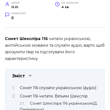
АВТОР
НА ЧИТАННЯ
O.H.
4 хв
КОМЕНТАРІ
0
Сонет Шекспіра 116
читати українською,
англійською мовами та слухати аудіо, варто щоб
зрозуміти твір та підготувати його
характеристику.
Зміст
Сонет 116 слухати українською (аудіо)
Сонет 116 читати. Вільям Шекспір
Сонет Шекспіра 116 українською(Д.
Паламарчук)