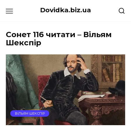
Перейти
Dovidka.biz.ua
до
вмісту
Сонет 116 читати – Вільям
Шекспір
ВІЛЬЯМ ШЕКСПІР