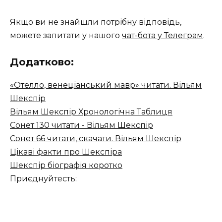
Якщо ви не знайшли потрібну відповідь,
можете запитати у нашого
чат-бота у Телеграм
.
Додатково:
«Отелло, венеціанський мавр» читати. Вільям
Шекспір
Вільям Шекспір ​​Хронологічна Таблиця
Сонет 130 читати - Вільям Шекспір
Сонет 66 читати, скачати. Вільям Шекспір
Цікаві факти про Шекспіра
Шекспір біографія коротко
Приєднуйтесть: