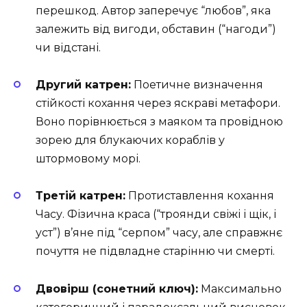
перешкод. Автор заперечує “любов”, яка
залежить від вигоди, обставин (“нагоди”)
чи відстані.
Другий катрен:
Поетичне визначення
стійкості кохання через яскраві метафори.
Воно порівнюється з маяком та провідною
зорею для блукаючих кораблів у
штормовому морі.
Третій катрен:
Протиставлення кохання
Часу. Фізична краса (“троянди свіжі і щік, і
уст”) в’яне під “серпом” часу, але справжнє
почуття не підвладне старінню чи смерті.
Двовірш (сонетний ключ):
Максимально