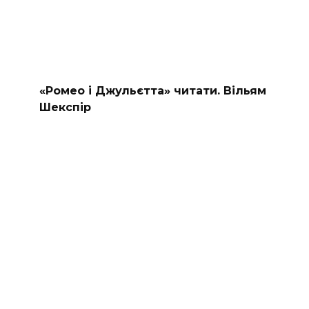
«Ромео і Джульєтта» читати. Вільям
Шекспір