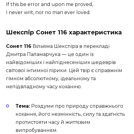
If this be error and upon me proved,
I never writ, nor no man ever loved.
Шекспір Сонет 116 характеристика
Сонет 116
Вільяма Шекспіра в перекладі
Дмитра Паламарчука — це один із
найвідоміших і найпіднесеніших шедеврів
світової інтимної лірики. Цей твір є справжнім
гімном абсолютному, ідеальному та
непідвладному часу коханню.
Тема:
Роздуми про природу справжнього
кохання, його незмінність, силу та здатність
протистояти часу й життєвим
випробуванням.