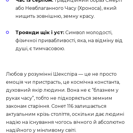
Час із серпом:
Традиційний образ Смерті
або Невблаганного Часу (Хроноса), який
нищить зовнішню, земну красу.
Троянди щік і уст:
Символ молодості,
фізичної привабливості, яка, на відміну від
душі, є тимчасовою.
Любов у розумінні Шекспіра — це не просто
емоція чи пристрасть, це космічна константа,
духовний якір людини. Вона не є “блазнем у
руках часу”, тобто не підкоряється земним
законам старіння. Сонет 116 залишається
актуальним крізь століття, оскільки дає людині
надію на існування чогось вічного й абсолютно
надійного у мінливому світі.